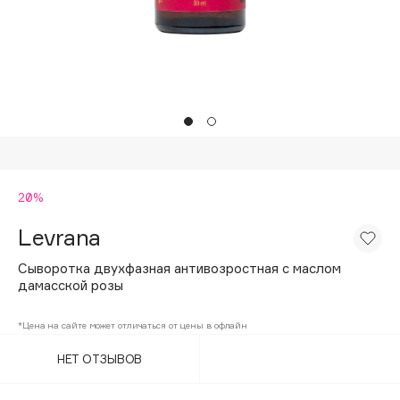
Подарки
Tom Ford
HFC
Для дома
Angiopharm
Техника
KIKO Milano
Estée Lauder
Clarins
0 - 9
20%
Levrana
100BON
22|11
Сыворотка двухфазная антивозростная с маслом
дамасской розы
A
*Цена на сайте может отличаться от цены в офлайн
НЕТ ОТЗЫВОВ
Acqua di Parma
Acque di Italia