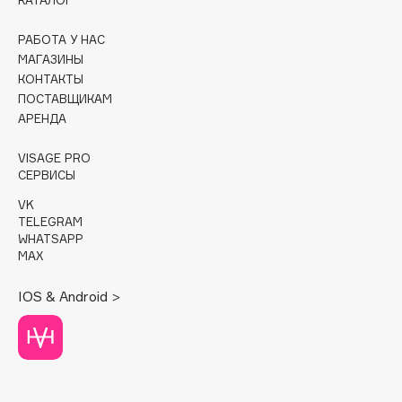
КАТАЛОГ
Cadence
РАБОТА У НАС
Capelli Dorati
МАГАЗИНЫ
КОНТАКТЫ
Carbon Theory
ПОСТАВЩИКАМ
Carmex
АРЕНДА
Carolina Herrera
VISAGE PRO
Catrice
СЕРВИСЫ
Celimax
VK
Cettua
TELEGRAM
Chupa Chups
WHATSAPP
MAX
Clarette
Clarins
IOS & Android >
Clarins Precious
НОВИНКА
Clinique
Clive Christian
Club De Nuit