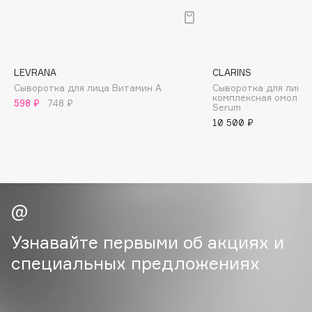
B
Babor
Baffy
LEVRANA
CLARINS
Balmain Hair Couture
ЭКСКЛЮЗИВ
Сыворотка для лица Витамин A
Сыворотка для лица
комплексная омолаж
Banderas
598 ₽
748 ₽
Serum
Basicare
10 500 ₽
Batiste
Beauty Bomb
Beauty Pati
Beautyblades
НОВИНКА
beautyblender
Узнавайте первыми об акциях и
Bebble
Beverly Hills Polo Club
специальных предложениях
Biodance
Bioderma