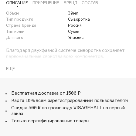
ОПИСАНИЕ
ПРИМЕНЕНИЕ
БРЕНД
СОСТАВ
Adele for you
Финал лета
Advante
Объем
30мл
ЭКСКЛЮЗИВ
Тип продукта
Сыворотка
1 АВГ - 31 АВГ
Aesop
Страна бренда
Россия
Age Stop
Тип кожи
Сухая
ЭКСКЛЮЗИВ
Для кого
Унисекс
AHFA Cosmetics
Ajmal
Благодаря двухфазной системе сыворотка сохраняет
первоначальные свойства всех компонентов.
Alix Avien
Масло Розы - разглаживает и восстанавливает
Allies of Skin
эластичность кожи, эффективно ее подтягивая и
ЕЩЁ
AMAN
способствуя омоложению клеток эпидермиса.
Способствует восстановлению контура век. С его
Amina Daudova Brushes
помощью можно бороться с такой проблемой, как
Amouage
непривлекательный или неровный цвет лица и купероз.
Бесплатная доставка от 1500 ₽
Сыворотка очень легкая, быстро впитывается и
Amuleto Di Casa
Карта 10% всем зарегистрированным пользователям
усваивается. Подходит для ежедневного применения.
Скидка 500 ₽ по промокоду VISAGEHALL на первый
Angiopharm
ЭКСКЛЮЗИВ
Тип кожи - сухая, обезвоженная.
заказ
Annbeauty
Только сертифицированные товары
Anua
Apadent