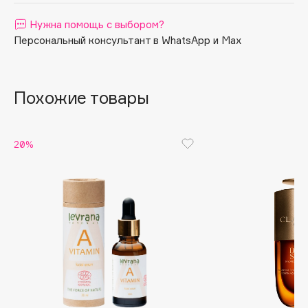
Apagard
Нужна помощь с выбором?
Aravia Professional
Персональный консультант в WhatsApp и Max
Arcadia
Archetype
Похожие товары
Architect Demidoff
ARIVE MAKEUP
Art&Fact
20%
Art-Visage
Artdeco
Astra
Atelier Rebul
Augustinus Bader
Aveda
Avene