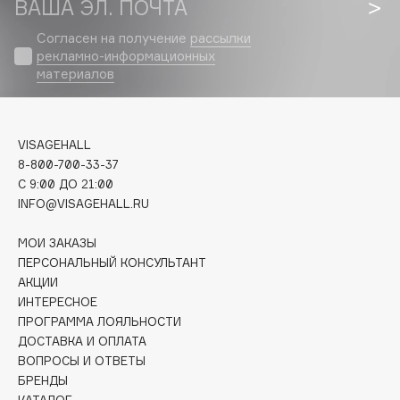
ВАША ЭЛ. ПОЧТА
Biomed
Biorepair
Согласен на получение
рассылки
Blanx
рекламно-информационных
материалов
Blistex
BLOME
Boadicea The Victorious
VISAGEHALL
Bobbi Brown
8-800-700-33-37
BOOMSHOP
C 9:00 ДО 21:00
INFO@VISAGEHALL.RU
BORK
Brunello Cucinelli
МОИ ЗАКАЗЫ
Bvlgari
ПЕРСОНАЛЬНЫЙ КОНСУЛЬТАНТ
by TERRY
АКЦИИ
ИНТЕРЕСНОЕ
BY WISHTREND
ПРОГРАММА ЛОЯЛЬНОСТИ
Byredo
ДОСТАВКА И ОПЛАТА
ВОПРОСЫ И ОТВЕТЫ
БРЕНДЫ
C