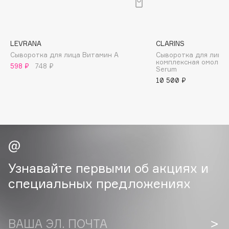
B
Babor
Baffy
LEVRANA
CLARINS
Сыворотка для лица Витамин A
Сыворотка для лица
Balmain Hair Couture
ЭКСКЛЮЗИВ
комплексная омолаж
598 ₽
748 ₽
Serum
Banderas
10 500 ₽
Basicare
Batiste
Beauty Bomb
Beauty Pati
Beautyblades
НОВИНКА
beautyblender
Узнавайте первыми об акциях и
Bebble
специальных предложениях
Beverly Hills Polo Club
Biodance
Bioderma
ВАША ЭЛ. ПОЧТА