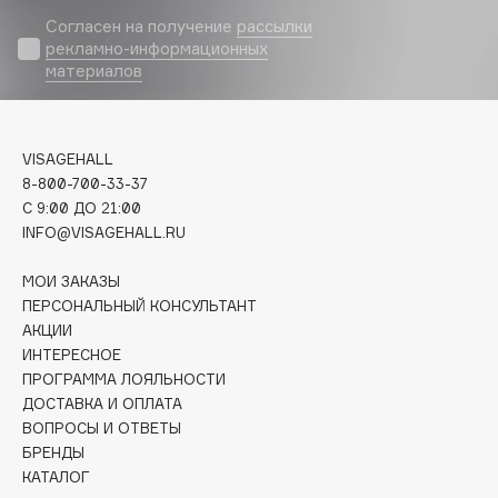
Biomed
Согласен на получение
рассылки
Biorepair
рекламно-информационных
Blanx
материалов
Blistex
BLOME
VISAGEHALL
Boadicea The Victorious
8-800-700-33-37
Bobbi Brown
C 9:00 ДО 21:00
BOOMSHOP
INFO@VISAGEHALL.RU
BORK
МОИ ЗАКАЗЫ
Brunello Cucinelli
ПЕРСОНАЛЬНЫЙ КОНСУЛЬТАНТ
Bvlgari
АКЦИИ
by TERRY
ИНТЕРЕСНОЕ
BY WISHTREND
ПРОГРАММА ЛОЯЛЬНОСТИ
ДОСТАВКА И ОПЛАТА
Byredo
ВОПРОСЫ И ОТВЕТЫ
БРЕНДЫ
КАТАЛОГ
C