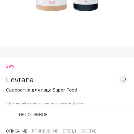
Подарки
Tom Ford
HFC
Для дома
Angiopharm
Техника
KIKO Milano
Estée Lauder
Clarins
0 - 9
20%
Levrana
100BON
22|11
Сыворотка для лица Super Food
*Цена на сайте может отличаться от цены в офлайн
A
НЕТ ОТЗЫВОВ
Acqua di Parma
Acque di Italia
ОПИСАНИЕ
ПРИМЕНЕНИЕ
БРЕНД
СОСТАВ