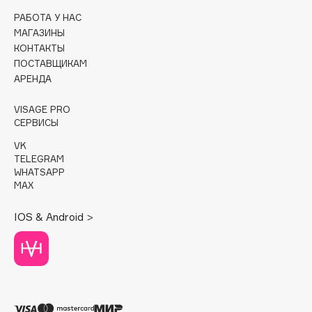
РАБОТА У НАС
Cadence
МАГАЗИНЫ
Capelli Dorati
КОНТАКТЫ
ПОСТАВЩИКАМ
Carbon Theory
АРЕНДА
Carmex
Carolina Herrera
VISAGE PRO
СЕРВИСЫ
Catrice
Celimax
VK
TELEGRAM
Cettua
WHATSAPP
Chupa Chups
MAX
Clarette
IOS & Android >
Clarins
Clarins Precious
НОВИНКА
Clinique
Clive Christian
Club De Nuit