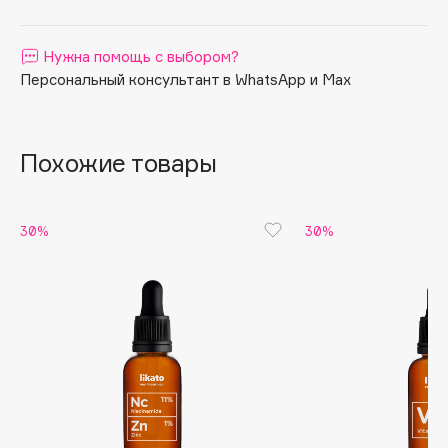
Apagard
Aravia Professional
Нужна помощь с выбором?
Персональный консультант в WhatsApp и Max
Arcadia
Archetype
Architect Demidoff
Похожие товары
ARIVE MAKEUP
Art&Fact
Art-Visage
30%
30%
Artdeco
Astra
Atelier Rebul
Augustinus Bader
Aveda
Avene