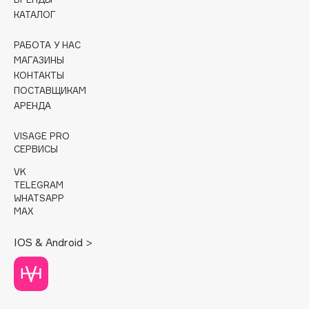
КАТАЛОГ
Cadence
Capelli Dorati
РАБОТА У НАС
МАГАЗИНЫ
Carbon Theory
КОНТАКТЫ
Carmex
ПОСТАВЩИКАМ
Carolina Herrera
АРЕНДА
Catrice
VISAGE PRO
Celimax
СЕРВИСЫ
Cettua
VK
Chupa Chups
TELEGRAM
WHATSAPP
Clarette
MAX
Clarins
Clarins Precious
IOS & Android >
НОВИНКА
Clinique
Clive Christian
Club De Nuit