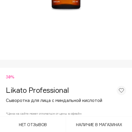
Подарки
Tom Ford
HFC
Для дома
Angiopharm
Техника
KIKO Milano
Estée Lauder
Clarins
0 - 9
30%
100BON
22|11
Likato Professional
Сыворотка для лица с миндальной кислотой
A
*Цена на сайте может отличаться от цены в офлайн
Acqua di Parma
НЕТ ОТЗЫВОВ
НАЛИЧИЕ В МАГАЗИНАХ
Acque di Italia