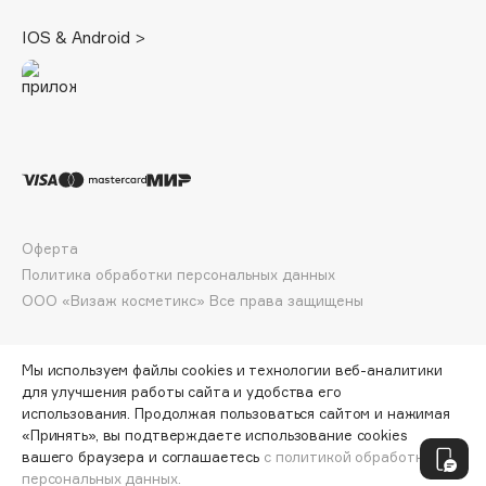
Deonica
IOS & Android >
Dessange
Dior
Divage
Dolce & Gabbana
Dolomit
Dorco
DP Daily Perfection
Оферта
Dr. Vranjes Firenze
Политика обработки персональных данных
Dr.Althea
ООО «Визаж косметикс» Все права защищены
Dr.Ceuracle
Dr.Jart+
Мы используем файлы cookies и технологии веб-аналитики
DSD de Luxe
для улучшения работы сайта и удобства его
Dyson
использования. Продолжая пользоваться сайтом и нажимая
«Принять», вы подтверждаете использование cookies
ПО ЗОЛОТОЙ КАРТЕ:
3911 ₽
вашего браузера и соглашаетесь
с политикой обработки
персональных данных.
ДОБАВИТЬ В КОРЗИНУ
4346 ₽