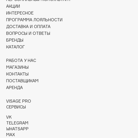
Collagenina
АКЦИИ
Consly
ИНТЕРЕСНОЕ
ПРОГРАММА ЛОЯЛЬНОСТИ
Corimo
ДОСТАВКА И ОПЛАТА
CosRX
ВОПРОСЫ И ОТВЕТЫ
Cottolina
БРЕНДЫ
Crescina
КАТАЛОГ
Cunzite
РАБОТА У НАС
Curaprox
МАГАЗИНЫ
КОНТАКТЫ
ПОСТАВЩИКАМ
D
АРЕНДА
d'Alba
VISAGE PRO
СЕРВИСЫ
DABO
DARLING*
VK
TELEGRAM
Darphin
WHATSAPP
Davines
MAX