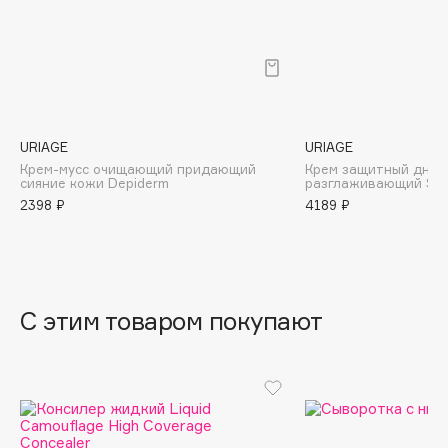
B
Babor
Baffy
Balmain Hair Couture
ЭКСКЛЮЗИВ
Banderas
URIAGE
URIAGE
Крем-мусс очищающий придающий
Крем защитный днев
Basicare
сияние кожи Depiderm
разглаживающий SPF
Batiste
2398 ₽
4189 ₽
Beauty Bomb
Beauty Pati
Beautyblades
НОВИНКА
beautyblender
С этим товаром покупают
Bebble
Beverly Hills Polo Club
Biodance
Bioderma