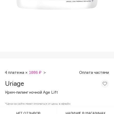
Подарки
Tom Ford
HFC
Для дома
Angiopharm
Техника
KIKO Milano
Estée Lauder
Clarins
0 - 9
100BON
4 платежа ×
1086 ₽
>
Оплата частями
22|11
Uriage
A
Крем-пилинг ночной Age Lift
Acqua di Parma
*Цена на сайте может отличаться от цены в офлайн
Acque di Italia
НЕТ ОТЗЫВОВ
НАЛИЧИЕ В МАГАЗИНАХ