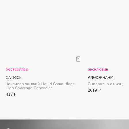
Biomed
Biorepair
Blanx
Blistex
BLOME
Boadicea The Victorious
Bobbi Brown
BOOMSHOP
BORK
бестселлер
эксклюзив
Brunello Cucinelli
CATRICE
ANGIOPHARM
Bvlgari
Консилер жидкий Liquid Camouflage
Сыворотка с ниацин
High Coverage Concealer
2610 ₽
by TERRY
419 ₽
BY WISHTREND
Byredo
C