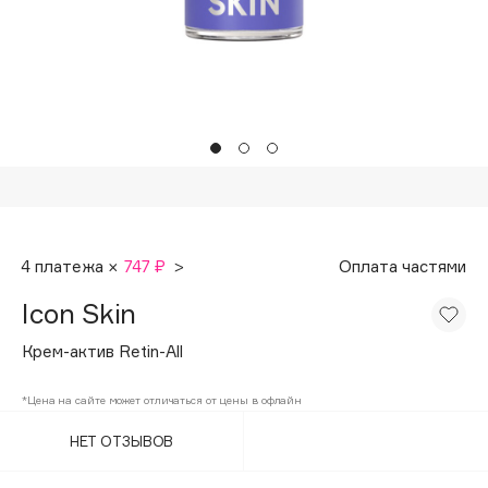
Подарки
Tom Ford
HFC
Для дома
Angiopharm
Техника
KIKO Milano
Estée Lauder
Clarins
0 - 9
4 платежа ×
747 ₽
>
Оплата частями
100BON
Icon Skin
22|11
Крем-актив Retin-All
A
*Цена на сайте может отличаться от цены в офлайн
НЕТ ОТЗЫВОВ
Acqua di Parma
Acque di Italia