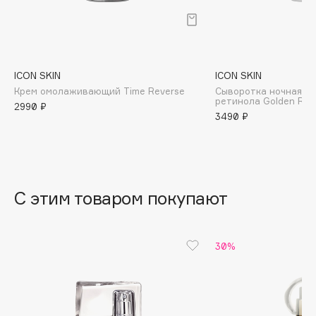
B
Babor
Baffy
ICON SKIN
ICON SKIN
Balmain Hair Couture
ЭКСКЛЮЗИВ
Крем омолаживающий Time Reverse
Сыворотка ночная на
Banderas
ретинола Golden Reti
2990 ₽
3490 ₽
Basicare
Batiste
Beauty Bomb
Beauty Pati
С этим товаром покупают
Beautyblades
НОВИНКА
beautyblender
Bebble
30%
Beverly Hills Polo Club
Biodance
Bioderma