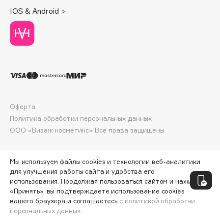
Deonica
IOS & Android >
Dessange
Dior
Divage
Dolce & Gabbana
Dolomit
Dorco
DP Daily Perfection
Оферта
Dr. Vranjes Firenze
Политика обработки персональных данных
ООО «Визаж косметикс» Все права защищены
Dr.Althea
Dr.Ceuracle
Dr.Jart+
Мы используем файлы cookies и технологии веб-аналитики
для улучшения работы сайта и удобства его
DSD de Luxe
использования. Продолжая пользоваться сайтом и нажимая
Dyson
«Принять», вы подтверждаете использование cookies
вашего браузера и соглашаетесь
с политикой обработки
персональных данных.
СООБЩИТЬ О ПОСТУПЛЕНИИ
2990 ₽