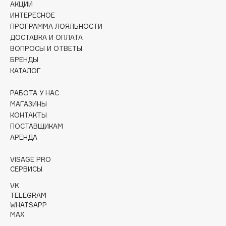
АКЦИИ
Collagenina
ИНТЕРЕСНОЕ
Consly
ПРОГРАММА ЛОЯЛЬНОСТИ
Corimo
ДОСТАВКА И ОПЛАТА
ВОПРОСЫ И ОТВЕТЫ
CosRX
БРЕНДЫ
Cottolina
КАТАЛОГ
Crescina
Cunzite
РАБОТА У НАС
МАГАЗИНЫ
Curaprox
КОНТАКТЫ
ПОСТАВЩИКАМ
АРЕНДА
D
VISAGE PRO
d'Alba
СЕРВИСЫ
DABO
VK
DARLING*
TELEGRAM
WHATSAPP
Darphin
MAX
Davines