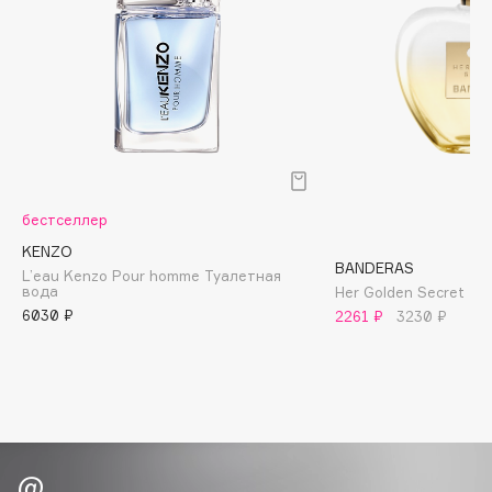
Biomed
Biorepair
Blanx
Blistex
BLOME
Boadicea The Victorious
Bobbi Brown
бестселлер
BOOMSHOP
KENZO
BORK
BANDERAS
L’eau Kenzo Pour homme Туалетная
Brunello Cucinelli
вода
Her Golden Secret Т
Bvlgari
6030 ₽
2261 ₽
3230 ₽
by TERRY
BY WISHTREND
Byredo
C