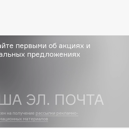
Eva Mosaic
Ex Nihilo
EXOARI L
айте первыми об акциях и
альных предложениях
Fragrance Du Bois
Frederic Malle
ША ЭЛ. ПОЧТА
Frudia
Funny Organix
сен на получение
рассылки рекламно-
мационных материалов