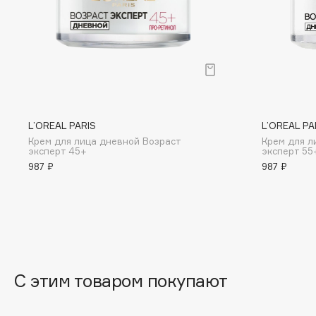
BLOME
C
Cadence
Chupa Chups
L’OREAL PARIS
L’OREAL PA
Capelli Dorati
Clarette
Крем для лица дневной Возраст
Крем для л
Carbon Theory
Clarins
эксперт 45+
эксперт 55
987 ₽
987 ₽
Carmex
Clarins Precious
Carolina Herrera
Clinique
Catrice
Clive Christian
Celimax
Club De Nuit
Cettua
Collagenina
С этим товаром покупают