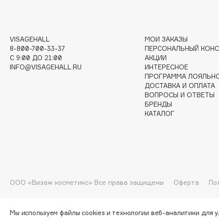
G
VISAGEHALL
МОИ ЗАКАЗЫ
Garnier
Giardino Magico
8-800-700-33-37
ПЕРСОНАЛЬНЫЙ КОНС
Gecko
Gillette
C 9:00 ДО 21:00
АКЦИИ
INFO@VISAGEHALL.RU
ИНТЕРЕСНОЕ
Geltek
Givenchy
ПРОГРАММА ЛОЯЛЬН
Genosys
Global Keratin
ДОСТАВКА И ОПЛАТА
ЭКСКЛЮЗИВ
ВОПРОСЫ И ОТВЕТЫ
Global White
Geomar
БРЕНДЫ
КАТАЛОГ
H
Hadat Cosmetics
HELIBEAUTY
ООО «Визаж косметикс» Все права защищены
Оферта
По
Hamis
Hempz
Hapica
HFC
Мы используем файлы cookies и технологии веб-аналитики для 