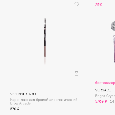
D
25%
d'Alba
Dior
DABO
Divage
DARLING*
Dolce & Gabbana
Darphin
Dolomit
Davines
Dorco
Deonica
DP Daily Perfection
Dessange
Dr. Vranjes Firenze
E
бестселле
VERSACE
Eat My
Ella Bartsueva Brushes
VIVIENNE SABO
Bright Cry
Карандаш для бровей автоматический
Ecolatier
EMBRACE Haircare
5700 ₽
14
Brow Arcade
Ecotools
Emmanuelle Jane
576 ₽
EGG
Enough