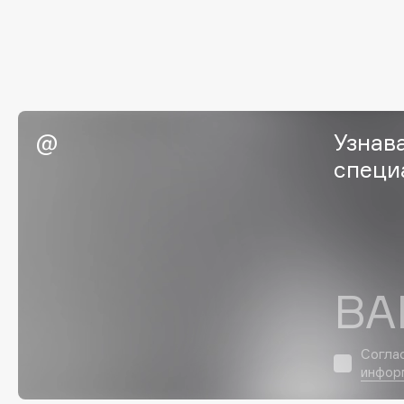
EGIA
EpilProfi
Eigshow
Erborian
Elemis
Essence
Elian Russia
Essential Parfums Paris
Elie Saab
Estrâde
Узнав
специ
F
FANE
Flipper
Farmstay
FLOEMA
ВА
Felce Azzurra
Floraïku
Fillerina
Forlle'd
ЭКСКЛЮЗИВ
Согла
Fiona Franchimon
инфор