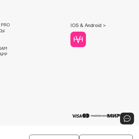
E PRO
IOS & Android >
СЫ
RAM
APP