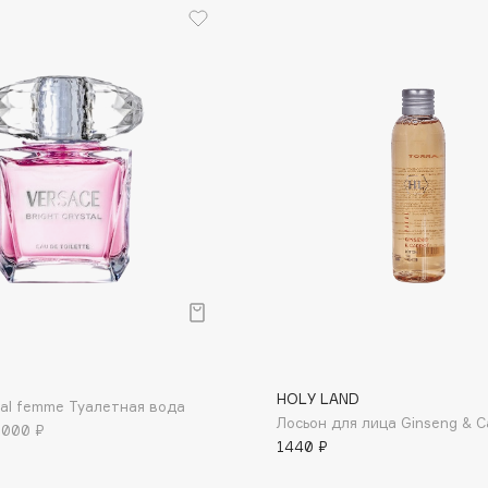
Dr.Althea
Dr.Ceuracle
Dr.Jart+
DSD de Luxe
Dyson
р
Estée Lauder
HOLY LAND
stal femme Туалетная вода
Лосьон для лица Ginseng & C
Etat Pur
 000 ₽
1440 ₽
Etude House
Etude organix