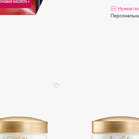
Aveda
Нужна по
Avene
Персональны
Boadicea The Victorious
Bobbi Brown
BOOMSHOP
BORK
Brunello Cucinelli
Bvlgari
by TERRY
BY WISHTREND
Byredo