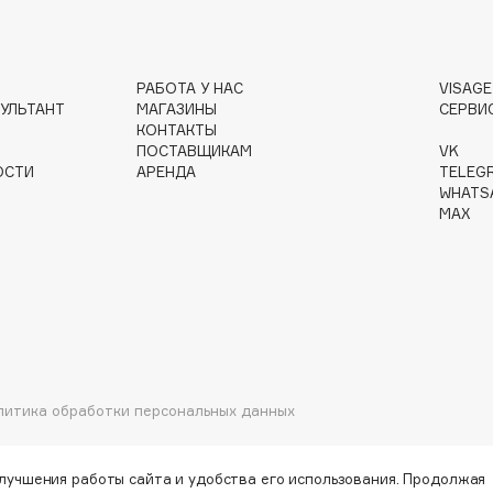
РАБОТА У НАС
VISAG
Gourmandise
УЛЬТАНТ
МАГАЗИНЫ
СЕРВИ
Grace Day
КОНТАКТЫ
ПОСТАВЩИКАМ
VK
Guerlain
ОСТИ
АРЕНДА
TELEG
Guess
WHATS
MAX
Holika Holika
литика обработки персональных данных
Holly Polly
Holy Land
улучшения работы сайта и удобства его использования. Продолжая