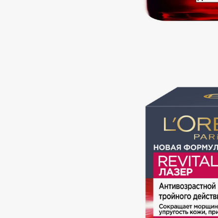
Подарки
0 - 9
Для дома
100BON
22|11
Техника
A
Acqua di Parma
Amina Daudova Brushes
Acque di Italia
Amouage
Adele for you
Amuleto Di Casa
Advante
Angiopharm
ЭКСКЛЮЗИВ
ЭКСКЛЮЗИВ
Aesop
Annbeauty
Age Stop
Anua
ЭКСКЛЮЗИВ
Apadent
AHFA Cosmetics
Apagard
Ajmal