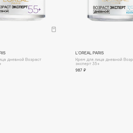
Consly
RIS
L’OREAL PARIS
Corimo
ица дневной Возраст
Крем для лица дневной Возр
CosRX
+
эксперт 35+
987 ₽
Cottolina
Crescina
Cunzite
Curaprox