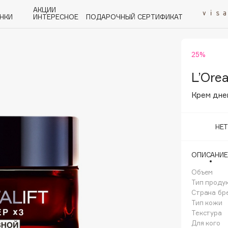
АКЦИИ
НКИ
ИНТЕРЕСНОЕ
ПОДАРОЧНЫЙ СЕРТИФИКАТ
25%
P
Q
R
S
T
U
V
W
Y
Z
А - Я
L’Orea
Крем днев
НЕ
Angiopharm
ОПИСАНИЕ
KIKO Milano
Объем
Estée Lauder
Тип проду
Clarins
Страна бр
Тип кожи
Текстура
Для кого