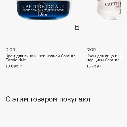
B
Babor
Baffy
Balmain Hair Couture
ЭКСКЛЮЗИВ
Banderas
Basicare
DIOR
DIOR
Крем для лица и шеи ночной Capture
Крем для лица и ше
Batiste
Totale Nuit
морщины Capture Total
Beauty Bomb
19 800 ₽
16 700 ₽
Beauty Pati
Beautyblades
НОВИНКА
beautyblender
Bebble
С этим товаром покупают
Beverly Hills Polo Club
Biodance
Bioderma