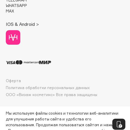
TELEGRAM
Collagenina
WHATSAPP
MAX
Consly
Corimo
IOS & Android >
CosRX
Cottolina
Crescina
Cunzite
Curaprox
D
Оферта
Политика обработки персональных данных
d'Alba
ООО «Визаж косметикс» Все права защищены
DABO
DARLING*
Мы используем файлы cookies и технологии веб-аналитики
Darphin
для улучшения работы сайта и удобства его
использования. Продолжая пользоваться сайтом и нажимая
Davines