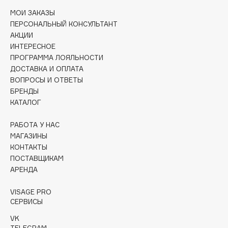
МОИ ЗАКАЗЫ
Cadence
ПЕРСОНАЛЬНЫЙ КОНСУЛЬТАНТ
Capelli Dorati
АКЦИИ
ИНТЕРЕСНОЕ
Carbon Theory
ПРОГРАММА ЛОЯЛЬНОСТИ
Carmex
ДОСТАВКА И ОПЛАТА
Carolina Herrera
ВОПРОСЫ И ОТВЕТЫ
Catrice
БРЕНДЫ
КАТАЛОГ
Celimax
Cettua
РАБОТА У НАС
Chupa Chups
МАГАЗИНЫ
Clarette
КОНТАКТЫ
ПОСТАВЩИКАМ
Clarins
АРЕНДА
Clarins Precious
НОВИНКА
Clinique
VISAGE PRO
СЕРВИСЫ
Clive Christian
VK
Club De Nuit