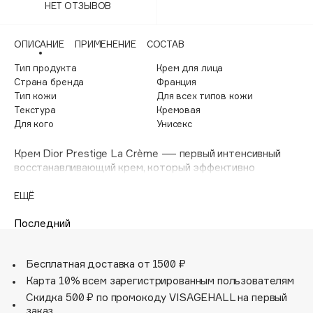
НЕТ ОТЗЫВОВ
Adele for you
Финал лета
Advante
ЭКСКЛЮЗИВ
ОПИСАНИЕ
ПРИМЕНЕНИЕ
СОСТАВ
1 АВГ - 31 АВГ
Aesop
Тип продукта
Крем для лица
Age Stop
ЭКСКЛЮЗИВ
Страна бренда
Франция
AHFA Cosmetics
Тип кожи
Для всех типов кожи
Текстура
Кремовая
Ajmal
Для кого
Унисекс
Alix Avien
Allies of Skin
Крем Dior Prestige La Crème — первый интенсивный
восстанавливающий крем, который эффективно
AMAN
корректирует признаки возраста благодаря своей
Amina Daudova Brushes
формуле с содержанием нового ингредиента —
ЕЩЁ
Розапептида. Роскошная насыщенная текстура крема
Amouage
Dior Prestige La Crème идеально подходит для сухой и
Последний
Amuleto Di Casa
очень сухой кожи.
Angiopharm
Объединив сок Гранвильской Розы с двумя пептидами,
ЭКСКЛЮЗИВ
Бесплатная доставка от 1500 ₽
стимулирующими выработку коллагена, эксперты Dior
Annbeauty
создали новый активный ингредиент — Розапептид.
Карта 10% всем зарегистрированным пользователям
Anua
Этот новый концентрат с исключительными
Скидка 500 ₽ по промокоду VISAGEHALL на первый
восстанавливающими свойствами является
Apadent
заказ