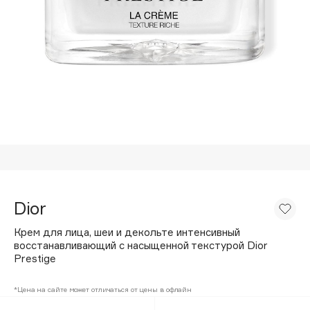
Подарки
Tom Ford
HFC
Для дома
Angiopharm
Техника
KIKO Milano
Estée Lauder
Clarins
0 - 9
100BON
22|11
Dior
Крем для лица, шеи и декольте интенсивный
восстанавливающий с насыщенной текстурой Dior
A
Prestige
Acqua di Parma
*Цена на сайте может отличаться от цены в офлайн
Acque di Italia