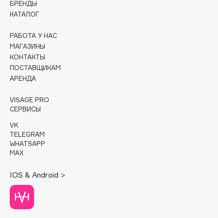
БРЕНДЫ
КАТАЛОГ
Cadence
Capelli Dorati
РАБОТА У НАС
Carbon Theory
МАГАЗИНЫ
КОНТАКТЫ
Carmex
ПОСТАВЩИКАМ
Carolina Herrera
АРЕНДА
Catrice
Celimax
VISAGE PRO
СЕРВИСЫ
Cettua
VK
Chupa Chups
TELEGRAM
Clarette
WHATSAPP
MAX
Clarins
Clarins Precious
НОВИНКА
IOS & Android >
Clinique
Clive Christian
Club De Nuit