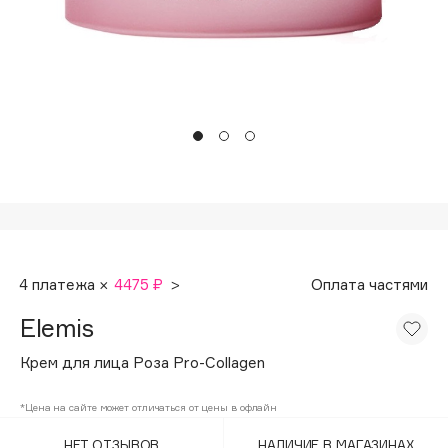
Подарки
Tom Ford
HFC
Для дома
Angiopharm
Техника
KIKO Milano
Estée Lauder
Clarins
0 - 9
100BON
4 платежа ×
4475 ₽
>
Оплата частями
22|11
Elemis
A
Крем для лица Роза Pro-Collagen
Acqua di Parma
*Цена на сайте может отличаться от цены в офлайн
Acque di Italia
НЕТ ОТЗЫВОВ
НАЛИЧИЕ В МАГАЗИНАХ