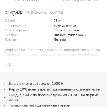
Adele for you
Финал лета
Advante
ЭКСКЛЮЗИВ
ОПИСАНИЕ
ПРИМЕНЕНИЕ
СОСТАВ
1 АВГ - 31 АВГ
Aesop
Объем
50мл
Age Stop
Тип продукта
Крем для лица
ЭКСКЛЮЗИВ
Страна бренда
Великобритания
AHFA Cosmetics
Тип кожи
Для всех типов кожи
Ajmal
Для кого
Для нее
Alix Avien
Формула нашего легендарного антивозрастного крема
Allies of Skin
теперь с успокаивающим экстрактом английской розы!
AMAN
Средство обладает ультра-увлажняющим эффектом и
сверхлегкой текстурой.
ЕЩЁ
Amina Daudova Brushes
Amouage
Усовершенствованная формула содержит ценные
морские и растительные активные вещества, среди
Amuleto Di Casa
которых Падина Павоника, Хлорелла и Гинкго Билоба.
Бесплатная доставка от 1500 ₽
Angiopharm
ЭКСКЛЮЗИВ
Карта 10% всем зарегистрированным пользователям
Annbeauty
Скидка 500 ₽ по промокоду VISAGEHALL на первый
Anua
заказ
Только сертифицированные товары
Apadent