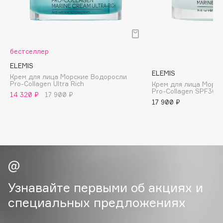
B
Babor
Baffy
бестселлер
Balmain Hair Couture
ЭКСКЛЮЗИВ
ELEMIS
Banderas
ELEMIS
Крем для лица Морские Водоросли
Pro-Collagen Ultra Rich
Крем для лица Морс
Basicare
Pro-Collagen SPF30
14 320 ₽
17 900 ₽
Batiste
17 900 ₽
Beauty Bomb
Beauty Pati
Beautyblades
НОВИНКА
beautyblender
Bebble
Beverly Hills Polo Club
Узнавайте первыми об акциях и
Biodance
специальных предложениях
Bioderma