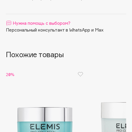
Apagard
Aravia Professional
Нужна помощь с выбором?
Arcadia
Персональный консультант в WhatsApp и Max
Archetype
Architect Demidoff
ARIVE MAKEUP
Похожие товары
Art&Fact
Art-Visage
Artdeco
20%
Astra
Atelier Rebul
Augustinus Bader
Aveda
Avene