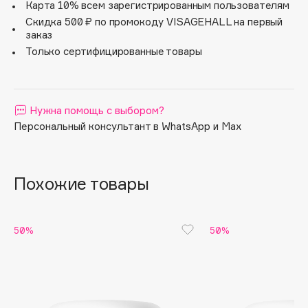
Моделирует контуры лица, в частности линию
Карта 10% всем зарегистрированным пользователям
подбородка, возвращая коже более молодой внешний
Apagard
Скидка 500 ₽ по промокоду VISAGEHALL на первый
вид. Заметно разглаживает возрастные и глубокие
заказ
Aravia Professional
мимические морщины.
Только сертифицированные товары
Arcadia
Archetype
Architect Demidoff
Нужна помощь с выбором?
ARIVE MAKEUP
Персональный консультант в WhatsApp и Max
Art&Fact
Art-Visage
Artdeco
Похожие товары
Astra
Atelier Rebul
Augustinus Bader
50%
50%
Aveda
Avene