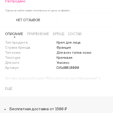
Распродано
Adele for you
Финал лета
Advante
*Цена на сайте может отличаться от цены в офлайн
ЭКСКЛЮЗИВ
1 АВГ - 31 АВГ
Aesop
НЕТ ОТЗЫВОВ
Age Stop
ЭКСКЛЮЗИВ
AHFA Cosmetics
ОПИСАНИЕ
ПРИМЕНЕНИЕ
БРЕНД
СОСТАВ
Ajmal
Тип продукта
Крем для лица
Alix Avien
Страна бренда
Франция
Тип кожи
Для всех типов кожи
Allies of Skin
Текстура
Кремовая
AMAN
Для кого
Унисекс
Артикул
DAW0010000
Amina Daudova Brushes
Amouage
Антивозрастной крем "Абсолютное преображение" с
Amuleto Di Casa
легкой текстурой. Возвращает коже молодость,
действуя изнутри. Инновационный крем оказывает
ЕЩЁ
Angiopharm
ЭКСКЛЮЗИВ
мощное действие в глубоких слоях кожи для
Annbeauty
эффективной борьбы с основными признаками старения.
Оказывает выраженный лифтинг эффект, повышая тонус
Anua
и эластичность кожи.
Бесплатная доставка от 1500 ₽
Apadent