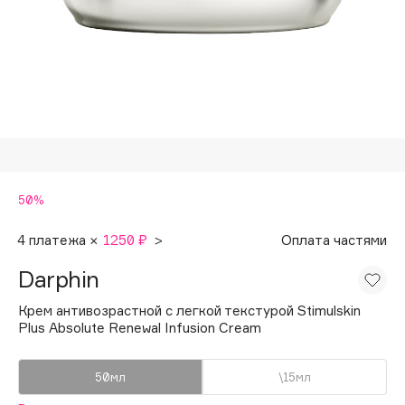
Подарки
Tom Ford
HFC
Для дома
Angiopharm
Техника
KIKO Milano
Estée Lauder
Clarins
0 - 9
50%
100BON
4 платежа ×
1250 ₽
>
Оплата частями
22|11
Darphin
Крем антивозрастной с легкой текстурой Stimulskin
A
Plus Absolute Renewal Infusion Cream
Acqua di Parma
50мл
\15мл
Acque di Italia