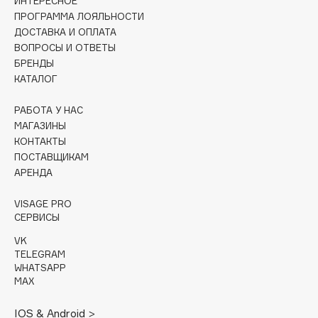
ИНТЕРЕСНОЕ
ПРОГРАММА ЛОЯЛЬНОСТИ
Cadence
ДОСТАВКА И ОПЛАТА
Capelli Dorati
ВОПРОСЫ И ОТВЕТЫ
БРЕНДЫ
Carbon Theory
КАТАЛОГ
Carmex
Carolina Herrera
РАБОТА У НАС
Catrice
МАГАЗИНЫ
КОНТАКТЫ
Celimax
ПОСТАВЩИКАМ
Cettua
АРЕНДА
Chupa Chups
VISAGE PRO
Clarette
СЕРВИСЫ
Clarins
VK
Clarins Precious
НОВИНКА
TELEGRAM
Clinique
WHATSAPP
MAX
Clive Christian
Club De Nuit
IOS & Android >