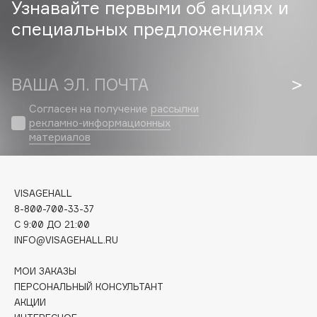
Узнавайте первыми об акциях и
Biomed
Biorepair
специальных предложениях
Blanx
Blistex
ВАША ЭЛ. ПОЧТА
BLOME
Boadicea The Victorious
Согласен на получение
рассылки
рекламно-информационных
Bobbi Brown
материалов
BOOMSHOP
BORK
Brunello Cucinelli
VISAGEHALL
Bvlgari
8-800-700-33-37
by TERRY
C 9:00 ДО 21:00
INFO@VISAGEHALL.RU
BY WISHTREND
Byredo
МОИ ЗАКАЗЫ
ПЕРСОНАЛЬНЫЙ КОНСУЛЬТАНТ
АКЦИИ
C