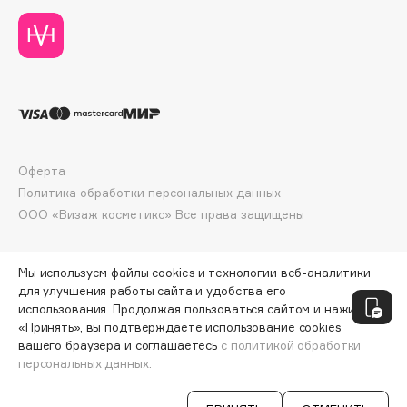
Collagenina
Consly
Corimo
CosRX
Cottolina
Crescina
Cunzite
Оферта
Curaprox
Политика обработки персональных данных
ООО «Визаж косметикс» Все права защищены
D
Мы используем файлы cookies и технологии веб-аналитики
для улучшения работы сайта и удобства его
d'Alba
использования. Продолжая пользоваться сайтом и нажимая
DABO
«Принять», вы подтверждаете использование cookies
DARLING*
вашего браузера и соглашаетесь
с политикой обработки
персональных данных.
СООБЩИТЬ О ПОСТУПЛЕНИИ
23 000 ₽
Darphin
Davines