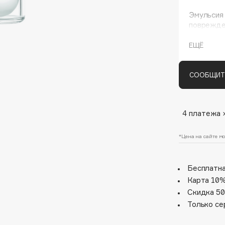
Эмульсия
поврежде
фотоинду
обновлен
ЕЩЁ
СООБЩИТ
4 платежа 
Architect Demidoff
ARIVE MAKEUP
*Цена на сайте мо
Art&Fact
Art-Visage
Бесплатна
Artdeco
Карта 10%
Astra
Скидка 50
Atelier Rebul
Только се
Augustinus Bader