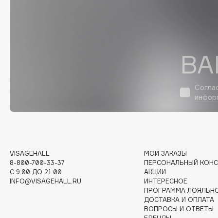
D
d'Alba
Dior
DABO
Divage
DARLING*
Dolce & Gabbana
ВА
Darphin
Dolomit
Davines
Dorco
Согла
Deonica
DP Daily Perfection
инфор
Dessange
Dr. Vranjes Firenze
E
VISAGEHALL
МОИ ЗАКАЗЫ
8-800-700-33-37
ПЕРСОНАЛЬНЫЙ КОНС
C 9:00 ДО 21:00
АКЦИИ
Eat My
Ella Bartsueva Brushes
INFO@VISAGEHALL.RU
ИНТЕРЕСНОЕ
Ecolatier
EMBRACE Haircare
ПРОГРАММА ЛОЯЛЬН
ДОСТАВКА И ОПЛАТА
Ecotools
Emmanuelle Jane
ВОПРОСЫ И ОТВЕТЫ
EGIA
Enough