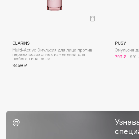
BLOME
C
CLARINS
PUSY
Cadence
Chupa Chups
Multi-Active Эмульсия для лица против
Эмульсия дл
первых возрастных изменений для
Capelli Dorati
Clarette
793 ₽
991 
любого типа кожи
Carbon Theory
Clarins
8450 ₽
Carmex
Clarins Precious
НОВИНКА
Carolina Herrera
Clinique
Catrice
Clive Christian
Celimax
Club De Nuit
Cettua
Collagenina
Узнав
специ