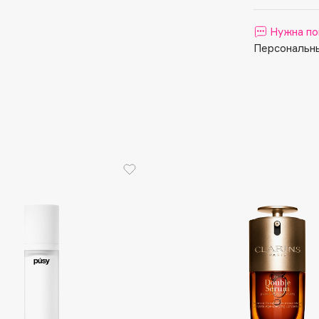
Aveda
Avene
Нужна по
Персональны
Boadicea The Victorious
Bobbi Brown
BOOMSHOP
BORK
Brunello Cucinelli
Bvlgari
by TERRY
BY WISHTREND
Byredo