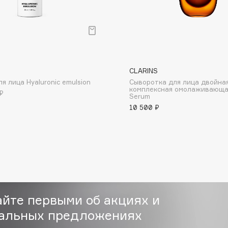
CLARINS
Consly
я лица Hyaluronic emulsion
Сыворотка для лица двойна
комплексная омолаживающа
Corimo
₽
Serum
CosRX
10 500 ₽
Cottolina
Crescina
Cunzite
Curaprox
айте первыми об акциях и
альных предложениях