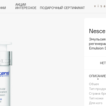
АКЦИИ
НКИ
ИНТЕРЕСНОЕ
ПОДАРОЧНЫЙ СЕРТИФИКАТ
Nesce
P
Q
R
S
T
U
V
W
Y
Z
А - Я
Эмульсия
регенерац
Emulsion 
НЕ
Angiopharm
KIKO Milano
ОПИСАНИЕ
Estée Lauder
Объем
Clarins
Тип проду
Страна бр
Тип кожи
Для кого