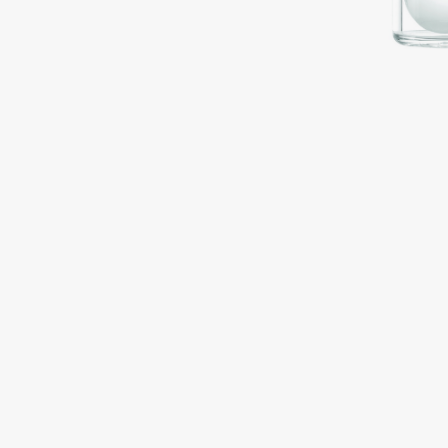
Подарки
0 - 9
Для дома
100BON
22|11
Техника
A
Acqua di Parma
Amina Daudova Brushes
Acque di Italia
Amouage
Adele for you
Amuleto Di Casa
Advante
Angiopharm
ЭКСКЛЮЗИВ
ЭКСКЛЮЗИВ
Aesop
Annbeauty
Age Stop
Anua
ЭКСКЛЮЗИВ
Apadent
AHFA Cosmetics
Apagard
Ajmal