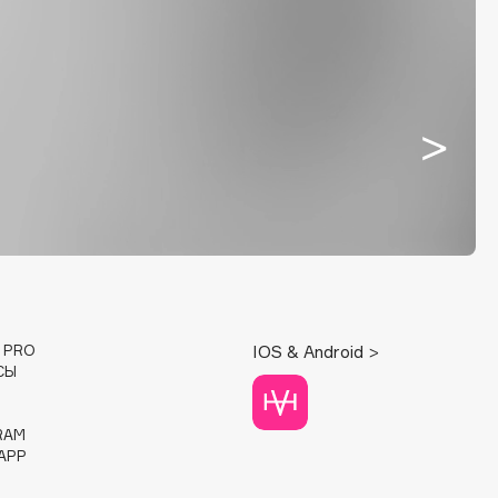
E PRO
IOS & Android >
СЫ
RAM
APP