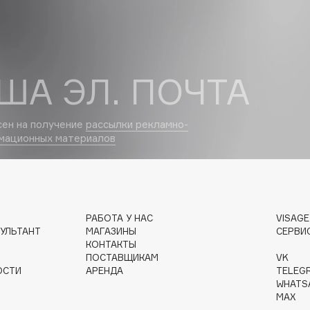
Dr.Althea
Dr.Ceuracle
Dr.Jart+
ША ЭЛ. ПОЧТА
DSD de Luxe
Dyson
сен на получение
рассылки рекламно-
мационных материалов
РАБОТА У НАС
VISAG
УЛЬТАНТ
МАГАЗИНЫ
СЕРВИ
КОНТАКТЫ
Estrâde
ПОСТАВЩИКАМ
VK
Estée Lauder
ОСТИ
АРЕНДА
TELEG
WHATS
Etat Pur
MAX
Etude House