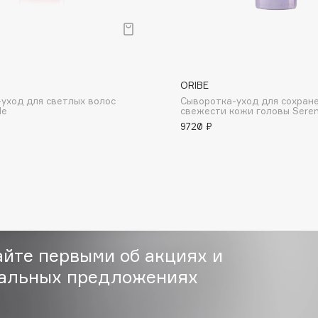
ORIBE
уход для светлых волос
Сыворотка-уход для сохран
Consly
de
свежести кожи головы Seren
9720 ₽
Corimo
CosRX
Cottolina
Crescina
Cunzite
Curaprox
айте первыми об акциях и
альных предложениях