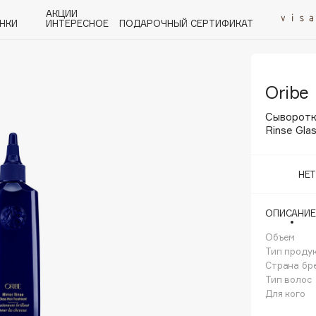
АКЦИИ
НКИ
ИНТЕРЕСНОЕ
ПОДАРОЧНЫЙ СЕРТИФИКАТ
Oribe
P
Q
R
S
T
U
V
W
Y
Z
А - Я
Сыворотк
Rinse Gla
НЕ
Angiopharm
ОПИСАНИЕ
KIKO Milano
Объем
Estée Lauder
Тип проду
Clarins
Страна бр
Тип волос
Для кого