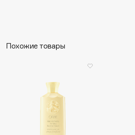
Aravia Professional
Alix Avien
Arcadia
Allies of Skin
Archetype
AMAN
Похожие товары
B
Babor
beautyblender
Baffy
Bebble
Balmain Hair Couture
Beverly Hills Polo Club
ЭКСКЛЮЗИВ
Biodance
Banderas
Bioderma
Basicare
Biomed
Batiste
Biorepair
Beauty Bomb
Blanx
Beauty Pati
Blistex
Beautyblades
НОВИНКА