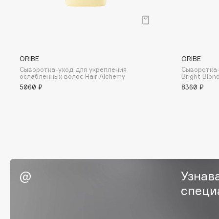
BLOME
C
ORIBE
ORIBE
Сыворотка-уход для укрепления
Сыворотка-
Cadence
Chupa Chups
ослабленных волос Hair Alchemy
Bright Blon
5060 ₽
8360 ₽
Capelli Dorati
Clarette
Carbon Theory
Clarins
Carmex
Clarins Precious
НОВИНКА
Carolina Herrera
Clinique
Catrice
Clive Christian
Celimax
Club De Nuit
Cettua
Узнав
Collagenina
специ