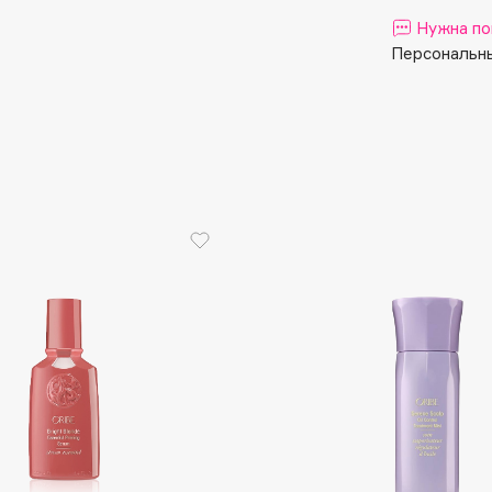
Aveda
Нужна по
Avene
Персональны
Boadicea The Victorious
Bobbi Brown
BOOMSHOP
BORK
Brunello Cucinelli
Bvlgari
by TERRY
BY WISHTREND
Byredo