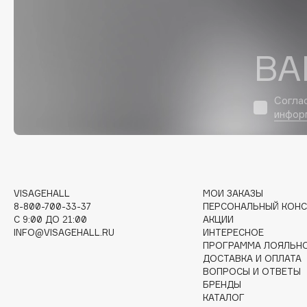
D
d'Alba
Dior
ВА
DABO
Divage
DARLING*
Dolce & Gabbana
Darphin
Dolomit
Согла
Davines
Dorco
инфор
Deonica
DP Daily Perfection
Dessange
Dr. Vranjes Firenze
VISAGEHALL
МОИ ЗАКАЗЫ
8-800-700-33-37
ПЕРСОНАЛЬНЫЙ КОНС
E
C 9:00 ДО 21:00
АКЦИИ
INFO@VISAGEHALL.RU
ИНТЕРЕСНОЕ
ПРОГРАММА ЛОЯЛЬН
Eat My
Ella Bartsueva Brushes
ДОСТАВКА И ОПЛАТА
Ecolatier
EMBRACE Haircare
ВОПРОСЫ И ОТВЕТЫ
БРЕНДЫ
Ecotools
Emmanuelle Jane
КАТАЛОГ
EGIA
Enough