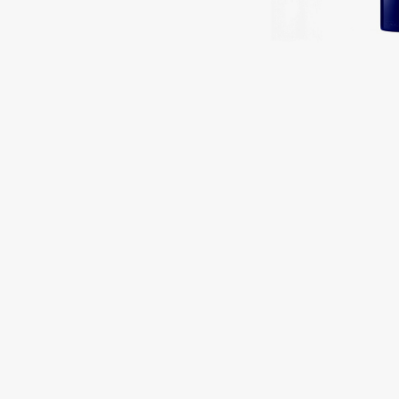
Подарки
0 - 9
Для дома
100BON
22|11
Техника
A
Acqua di Parma
Amina Daudova Brushes
Acque di Italia
Amouage
Adele for you
Amuleto Di Casa
Advante
Angiopharm
ЭКСКЛЮЗИВ
ЭКСКЛЮЗИВ
Aesop
Annbeauty
Age Stop
Anua
ЭКСКЛЮЗИВ
Apadent
AHFA Cosmetics
Apagard
Ajmal