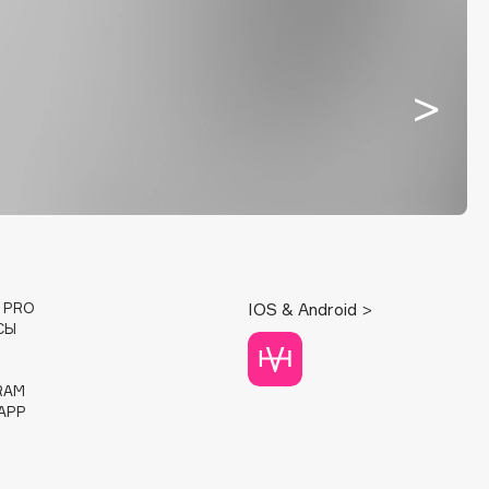
E PRO
IOS & Android >
СЫ
RAM
APP