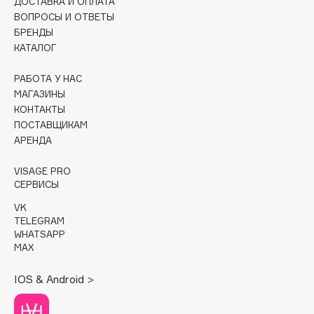
ДОСТАВКА И ОПЛАТА
ВОПРОСЫ И ОТВЕТЫ
Cadence
БРЕНДЫ
Capelli Dorati
КАТАЛОГ
Carbon Theory
РАБОТА У НАС
Carmex
МАГАЗИНЫ
Carolina Herrera
КОНТАКТЫ
Catrice
ПОСТАВЩИКАМ
АРЕНДА
Celimax
Cettua
VISAGE PRO
Chupa Chups
СЕРВИСЫ
Clarette
VK
TELEGRAM
Clarins
WHATSAPP
Clarins Precious
НОВИНКА
MAX
Clinique
IOS & Android >
Clive Christian
Club De Nuit