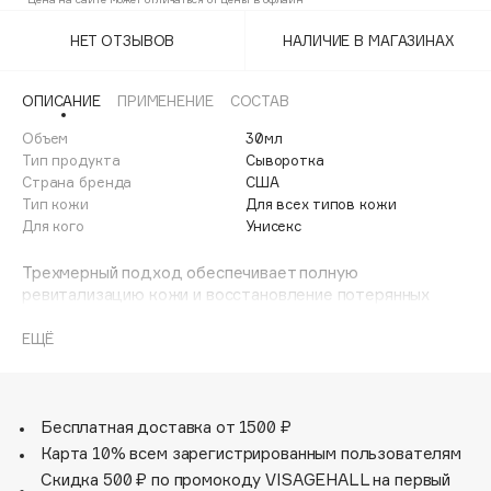
Adele for you
Финал лета
НЕТ ОТЗЫВОВ
НАЛИЧИЕ В МАГАЗИНАХ
Advante
ЭКСКЛЮЗИВ
1 АВГ - 31 АВГ
Aesop
ОПИСАНИЕ
ПРИМЕНЕНИЕ
СОСТАВ
Age Stop
ЭКСКЛЮЗИВ
Объем
30мл
AHFA Cosmetics
Тип продукта
Сыворотка
Ajmal
Страна бренда
США
Тип кожи
Для всех типов кожи
Alix Avien
Для кого
Унисекс
Allies of Skin
AMAN
Трехмерный подход обеспечивает полную
ревитализацию кожи и восстановление потерянных
Amina Daudova Brushes
объемов, сокращает проявление возрастных изменений
Amouage
и заломов, возвращает вид юной кожи со свойственной
ЕЩЁ
ей увлажненностью, наполненностью и гладкостью.
Amuleto Di Casa
Несколько усовершенствованных форм ГК с разной
Angiopharm
ЭКСКЛЮЗИВ
молекулярной массой обеспечивают эффективное и
Annbeauty
длительное увлажнение. Передовые технологии ГК
Бесплатная доставка от 1500 ₽
позволяют увеличивать содержание собственной
Карта 10% всем зарегистрированным пользователям
Anua
гиалуроновой кислоты в организме для придания
Скидка 500 ₽ по промокоду VISAGEHALL на первый
Apadent