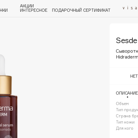
АКЦИИ
НКИ
ИНТЕРЕСНОЕ
ПОДАРОЧНЫЙ СЕРТИФИКАТ
Sesde
P
Q
R
S
T
U
V
W
Y
Z
А - Я
Сыворотк
Hidraderm
НЕ
Angiopharm
ОПИСАНИЕ
KIKO Milano
Объем
Estée Lauder
Тип проду
Clarins
Страна бр
Тип кожи
Для кого