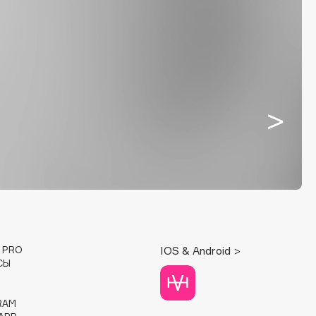
E PRO
IOS & Android >
СЫ
RAM