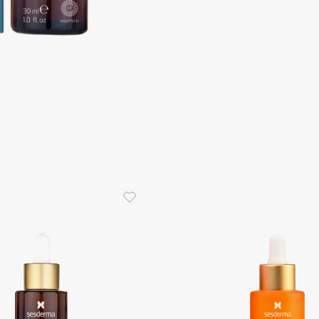
Aveda
Avene
Boadicea The Victorious
Bobbi Brown
BOOMSHOP
BORK
Brunello Cucinelli
Bvlgari
by TERRY
BY WISHTREND
Byredo