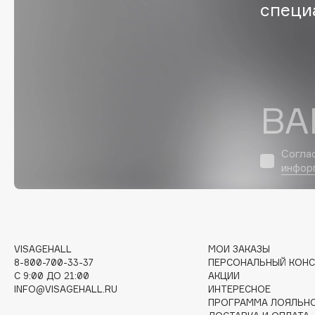
D
специ
d'Alba
Dior
DABO
Divage
DARLING*
Dolce & Gabbana
Darphin
Dolomit
ВА
Davines
Dorco
Deonica
DP Daily Perfection
Согла
Dessange
Dr. Vranjes Firenze
инфор
E
VISAGEHALL
МОИ ЗАКАЗЫ
Eat My
Ella Bartsueva Brushes
8-800-700-33-37
ПЕРСОНАЛЬНЫЙ КОНС
Ecolatier
EMBRACE Haircare
C 9:00 ДО 21:00
АКЦИИ
INFO@VISAGEHALL.RU
ИНТЕРЕСНОЕ
Ecotools
Emmanuelle Jane
ПРОГРАММА ЛОЯЛЬН
EGG
Enough