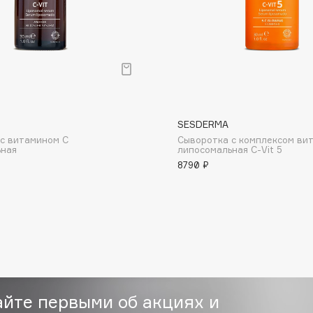
Consly
SESDERMA
Corimo
с витамином С
Сыворотка с комплексом ви
CosRX
ьная
липосомальная С-Vit 5
8790 ₽
Cottolina
Crescina
Cunzite
Curaprox
айте первыми об акциях и