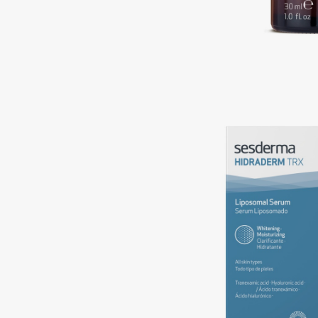
Подарки
0 - 9
Для дома
100BON
22|11
Техника
A
Acqua di Parma
Amina Daudova Brushes
Acque di Italia
Amouage
Adele for you
Amuleto Di Casa
Advante
Angiopharm
ЭКСКЛЮЗИВ
ЭКСКЛЮЗИВ
Aesop
Annbeauty
Age Stop
Anua
ЭКСКЛЮЗИВ
Apadent
AHFA Cosmetics
Apagard
Ajmal