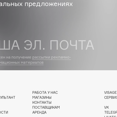
альных предложениях
Dr.Althea
Dr.Ceuracle
Dr.Jart+
DSD de Luxe
ША ЭЛ. ПОЧТА
Dyson
сен на получение
рассылки рекламно-
мационных материалов
РАБОТА У НАС
VISAG
Estée Lauder
УЛЬТАНТ
МАГАЗИНЫ
СЕРВИ
Etat Pur
КОНТАКТЫ
ПОСТАВЩИКАМ
VK
Etude House
ОСТИ
АРЕНДА
TELEG
Etude organix