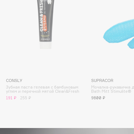
Biomed
Biorepair
Blanx
Blistex
BLOME
Boadicea The Victorious
Bobbi Brown
BOOMSHOP
BORK
Brunello Cucinelli
CONSLY
SUPRACOR
Bvlgari
Зубная паста гелевая с бамбуковым
Мочалка-рукавичка д
углем и перечной мятой Clean&Fresh
Bath Mitt Stimulite®
by TERRY
191 ₽
255 ₽
9800 ₽
BY WISHTREND
Byredo
C