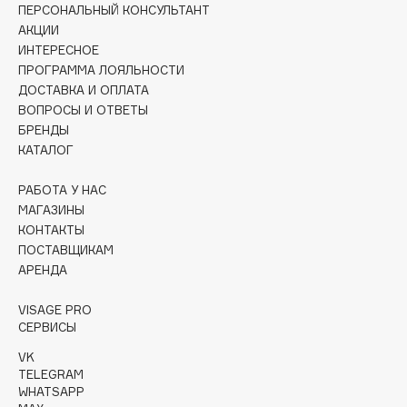
Collagenina
ПЕРСОНАЛЬНЫЙ КОНСУЛЬТАНТ
АКЦИИ
Consly
ИНТЕРЕСНОЕ
Corimo
ПРОГРАММА ЛОЯЛЬНОСТИ
CosRX
ДОСТАВКА И ОПЛАТА
ВОПРОСЫ И ОТВЕТЫ
Cottolina
БРЕНДЫ
Crescina
КАТАЛОГ
Cunzite
Curaprox
РАБОТА У НАС
МАГАЗИНЫ
КОНТАКТЫ
D
ПОСТАВЩИКАМ
АРЕНДА
d'Alba
VISAGE PRO
DABO
СЕРВИСЫ
DARLING*
VK
Darphin
TELEGRAM
WHATSAPP
Davines