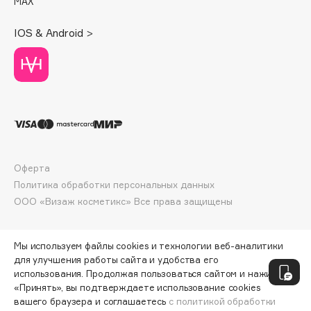
MAX
Deonica
Dessange
IOS & Android >
Dior
Divage
Dolce & Gabbana
Dolomit
Dorco
DP Daily Perfection
Dr. Vranjes Firenze
Оферта
Dr.Althea
Политика обработки персональных данных
ООО «Визаж косметикс» Все права защищены
Dr.Ceuracle
Dr.Jart+
DSD de Luxe
Мы используем файлы cookies и технологии веб-аналитики
для улучшения работы сайта и удобства его
Dyson
использования. Продолжая пользоваться сайтом и нажимая
«Принять», вы подтверждаете использование cookies
вашего браузера и соглашаетесь
с политикой обработки