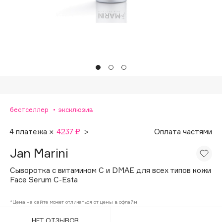
Подарки
Tom Ford
HFC
Для дома
Angiopharm
Техника
KIKO Milano
Estée Lauder
Clarins
0 - 9
бестселлер
эксклюзив
100BON
4 платежа ×
4237 ₽
>
Оплата частями
22|11
Jan Marini
Сыворотка с витамином С и DMAE для всех типов кожи
A
Face Serum C-Esta
Acqua di Parma
*Цена на сайте может отличаться от цены в офлайн
Acque di Italia
НЕТ ОТЗЫВОВ