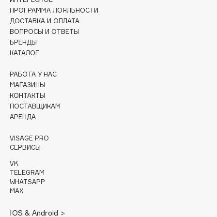
Collagenina
ПРОГРАММА ЛОЯЛЬНОСТИ
Consly
ДОСТАВКА И ОПЛАТА
ВОПРОСЫ И ОТВЕТЫ
Corimo
БРЕНДЫ
CosRX
КАТАЛОГ
Cottolina
Crescina
РАБОТА У НАС
МАГАЗИНЫ
Cunzite
КОНТАКТЫ
Curaprox
ПОСТАВЩИКАМ
АРЕНДА
D
VISAGE PRO
СЕРВИСЫ
d'Alba
VK
DABO
TELEGRAM
WHATSAPP
DARLING*
MAX
Darphin
Davines
IOS & Android >