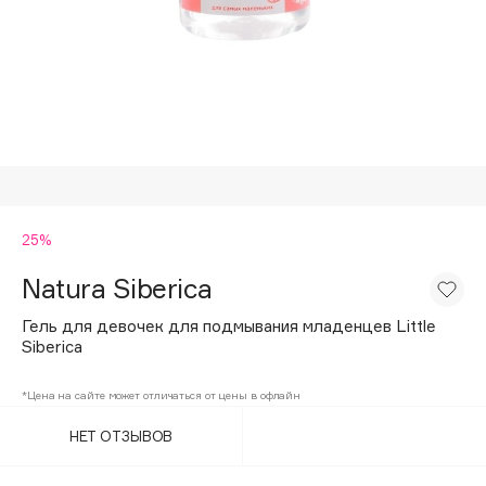
Подарки
Tom Ford
HFC
Для дома
Angiopharm
Техника
KIKO Milano
Estée Lauder
Clarins
0 - 9
25%
Natura Siberica
100BON
22|11
Гель для девочек для подмывания младенцев Little
Siberica
A
*Цена на сайте может отличаться от цены в офлайн
НЕТ ОТЗЫВОВ
Acqua di Parma
Acque di Italia