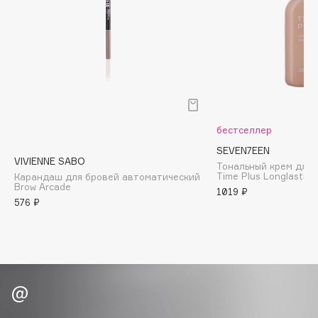
Biomed
Biorepair
Blanx
Blistex
BLOME
Boadicea The Victorious
Bobbi Brown
бестселлер
BOOMSHOP
SEVEN7EEN
VIVIENNE SABO
BORK
Тональный крем дли
Time Plus Longlastin
Карандаш для бровей автоматический
Brunello Cucinelli
Brow Arcade
1019 ₽
576 ₽
Bvlgari
by TERRY
BY WISHTREND
Byredo
C