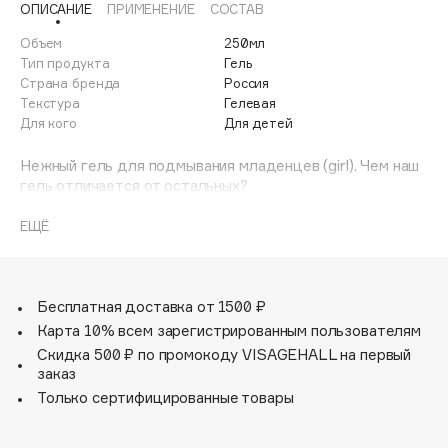
ОПИСАНИЕ
ПРИМЕНЕНИЕ
СОСТАВ
Adele for you
Финал лета
Advante
Объем
250мл
ЭКСКЛЮЗИВ
Тип продукта
Гель
1 АВГ - 31 АВГ
Aesop
Страна бренда
Россия
Age Stop
Текстура
Гелевая
ЭКСКЛЮЗИВ
Для кого
Для детей
AHFA Cosmetics
Ajmal
Нежный гель для подмывания младенцев (girl). Чем наш
гель отличается от остальных?
Alix Avien
Allies of Skin
Мы используем органические гидролаты растений
ЕЩЁ
AMAN
Сибири, это концентрированный коктейль витаминов и
микроэлементов, полученных путем дистилляции. В
Amina Daudova Brushes
отличие от геля на обычной воде, он не только бережно
Amouage
очищает, но и ухаживает за кожей малыша. Подходит
Бесплатная доставка от 1500 ₽
для ежедневного подмывания младенцев с первых
Amuleto Di Casa
Карта 10% всем зарегистрированным пользователям
дней жизни.
Скидка 500 ₽ по промокоду VISAGEHALL на первый
Angiopharm
ЭКСКЛЮЗИВ
заказ
Активные компоненты:
Annbeauty
Только сертифицированные товары
Anua
Органический гидролат арктической малины содержит
Apadent
большое количество микроэлементов, витаминов А и Е,