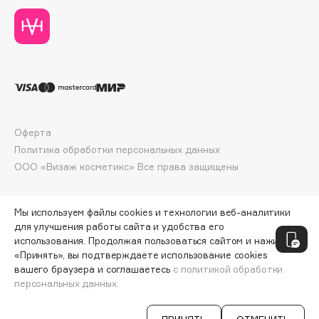
Deonica
Dessange
Dior
Divage
Dolce & Gabbana
Dolomit
Dorco
Оферта
DP Daily Perfection
Политика обработки персональных данных
ООО «Визаж косметикс» Все права защищены
Dr. Vranjes Firenze
Dr.Althea
Dr.Ceuracle
Мы используем файлы cookies и технологии веб-аналитики
для улучшения работы сайта и удобства его
Dr.Jart+
использования. Продолжая пользоваться сайтом и нажимая
DSD de Luxe
«Принять», вы подтверждаете использование cookies
Dyson
вашего браузера и соглашаетесь
с политикой обработки
персональных данных.
СООБЩИТЬ О ПОСТУПЛЕНИИ
624 ₽