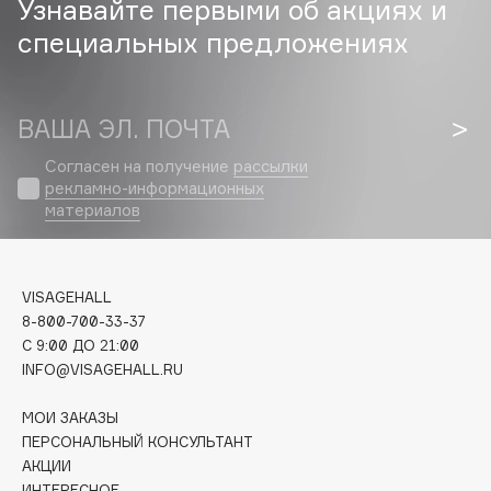
Узнавайте первыми об акциях и
специальных предложениях
Cadence
Capelli Dorati
Carbon Theory
ВАША ЭЛ. ПОЧТА
Carmex
Carolina Herrera
Согласен на получение
рассылки
рекламно-информационных
Catrice
материалов
Celimax
Cettua
Chupa Chups
VISAGEHALL
Clarette
8-800-700-33-37
C 9:00 ДО 21:00
Clarins
INFO@VISAGEHALL.RU
Clarins Precious
Clinique
МОИ ЗАКАЗЫ
Clive Christian
ПЕРСОНАЛЬНЫЙ КОНСУЛЬТАНТ
АКЦИИ
Club De Nuit
ИНТЕРЕСНОЕ