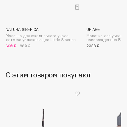
B
Babor
Baffy
NATURA SIBERICA
URIAGE
Balmain Hair Couture
ЭКСКЛЮЗИВ
Молочко для ежедневного ухода
Молочко для увлажн
детское увлажняющее Little Siberica
новорожденных Beb
Banderas
660 ₽
880 ₽
2088 ₽
Basicare
Batiste
Beauty Bomb
Beauty Pati
С этим товаром покупают
Beautyblades
НОВИНКА
beautyblender
Bebble
Beverly Hills Polo Club
Biodance
Bioderma