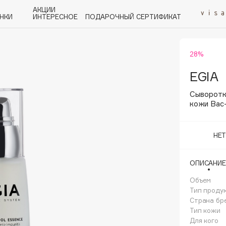
АКЦИИ
НКИ
ИНТЕРЕСНОЕ
ПОДАРОЧНЫЙ СЕРТИФИКАТ
28%
P
Q
R
S
T
U
V
W
Y
Z
А - Я
EGIA
Сыворотк
кожи Bac-
НЕ
Angiopharm
KIKO Milano
ОПИСАНИЕ
Estée Lauder
Объем
Clarins
Тип проду
Страна бр
Тип кожи
Для кого