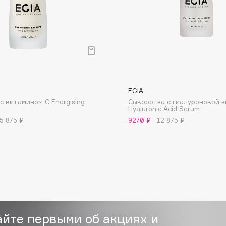
Dr.Althea
Dr.Ceuracle
Dr.Jart+
DSD de Luxe
Dyson
EGIA
с витамином С Energising
Сыворотка с гиалуроновой 
Hyaluronic Acid Serum
5 875 ₽
9270 ₽
12 875 ₽
Estrâde
Estée Lauder
Etat Pur
айте первыми об акциях и
Etude House