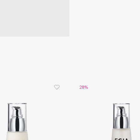
Consly
Corimo
CosRX
Cottolina
Crescina
28%
Cunzite
Curaprox