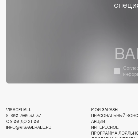
специ
Eigshow
EpilProfi
Elemis
Erborian
Elian Russia
Essence
Elie Saab
Essential Parfums Paris
ВА
F
Согла
инфор
FANE
Flipper
Farmstay
FLOEMA
Felce Azzurra
Floraïku
Fillerina
Forlle'd
VISAGEHALL
МОИ ЗАКАЗЫ
ЭКСКЛЮЗИВ
8-800-700-33-37
ПЕРСОНАЛЬНЫЙ КОНС
Fiona Franchimon
C 9:00 ДО 21:00
АКЦИИ
INFO@VISAGEHALL.RU
ИНТЕРЕСНОЕ
ПРОГРАММА ЛОЯЛЬН