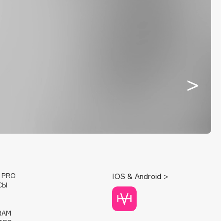
E PRO
IOS & Android >
СЫ
RAM