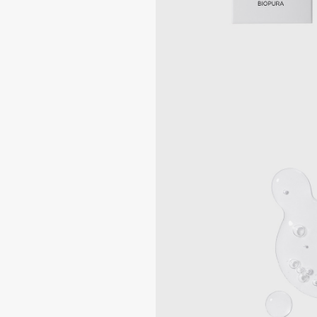
Aravia Professional
Alix Avien
Arcadia
Allies of Skin
Archetype
AMAN
B
Babor
beautyblender
Baffy
Bebble
Balmain Hair Couture
Beverly Hills Polo Club
ЭКСКЛЮЗИВ
Biodance
Banderas
Bioderma
Basicare
Biomed
Batiste
Biorepair
Beauty Bomb
Blanx
Beauty Pati
Blistex
Beautyblades
НОВИНКА