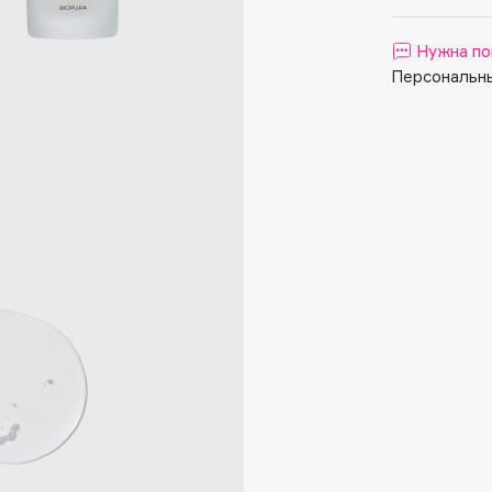
Aveda
Avene
Нужна по
Персональны
Boadicea The Victorious
Bobbi Brown
BOOMSHOP
BORK
Brunello Cucinelli
Bvlgari
by TERRY
BY WISHTREND
Byredo