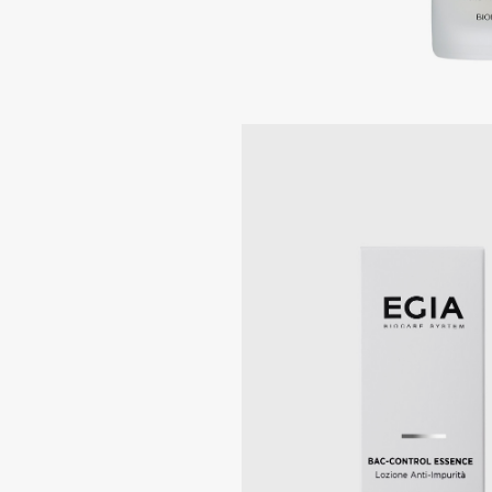
Подарки
0 - 9
Для дома
100BON
22|11
Техника
A
Acqua di Parma
Amina Daudova Brushes
Acque di Italia
Amouage
Adele for you
Amuleto Di Casa
Advante
Angiopharm
ЭКСКЛЮЗИВ
ЭКСКЛЮЗИВ
Aesop
Annbeauty
Age Stop
Anua
ЭКСКЛЮЗИВ
Apadent
AHFA Cosmetics
Apagard
Ajmal