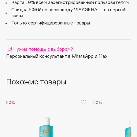
что после посещения салона.
Карта 10% всем зарегистрированным пользователям
- Насыщен маслом арганы;
Apagard
Скидка 500 ₽ по промокоду VISAGEHALL на первый
- Защищает от УФ-излучения;
заказ
Aravia Professional
- Не оставляет тусклый белый налет;
Только сертифицированные товары
Arcadia
- Мгновенно придает объем;
- Дезодорирует, оставляя шлейф фирменного аромата
Archetype
Moroccanoil.
Architect Demidoff
Нужна помощь с выбором?
ARIVE MAKEUP
Персональный консультант в WhatsApp и Max
Art&Fact
Art-Visage
Artdeco
Похожие товары
Astra
Atelier Rebul
Augustinus Bader
20%
20%
Aveda
Avene