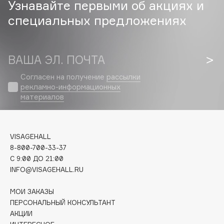
Узнавайте первыми об акциях и
Biomed
Biorepair
специальных предложениях
Blanx
Blistex
ВАША ЭЛ. ПОЧТА
BLOME
Boadicea The Victorious
Согласен на получение
рассылки
рекламно-информационных
Bobbi Brown
материалов
BOOMSHOP
BORK
Brunello Cucinelli
VISAGEHALL
Bvlgari
8-800-700-33-37
by TERRY
C 9:00 ДО 21:00
INFO@VISAGEHALL.RU
BY WISHTREND
Byredo
МОИ ЗАКАЗЫ
ПЕРСОНАЛЬНЫЙ КОНСУЛЬТАНТ
АКЦИИ
C