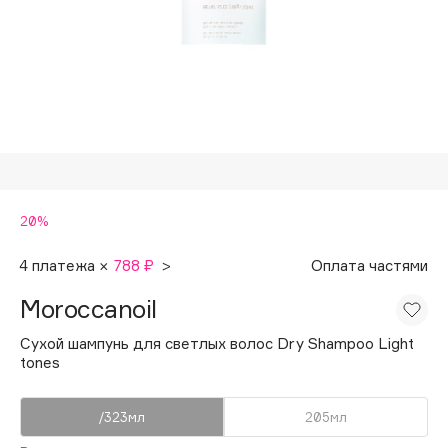
Подарки
Tom Ford
HFC
Для дома
Angiopharm
Техника
KIKO Milano
Estée Lauder
Clarins
0 - 9
20%
100BON
4 платежа ×
788 ₽
>
Оплата частями
22|11
Moroccanoil
Сухой шампунь для светлых волос Dry Shampoo Light
A
tones
Acqua di Parma
/323мл
205мл
Acque di Italia