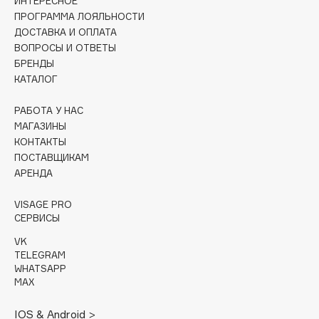
ИНТЕРЕСНОЕ
ПРОГРАММА ЛОЯЛЬНОСТИ
Cadence
ДОСТАВКА И ОПЛАТА
Capelli Dorati
ВОПРОСЫ И ОТВЕТЫ
БРЕНДЫ
Carbon Theory
КАТАЛОГ
Carmex
Carolina Herrera
РАБОТА У НАС
Catrice
МАГАЗИНЫ
КОНТАКТЫ
Celimax
ПОСТАВЩИКАМ
Cettua
АРЕНДА
Chupa Chups
VISAGE PRO
Clarette
СЕРВИСЫ
Clarins
VK
Clarins Precious
TELEGRAM
Clinique
WHATSAPP
MAX
Clive Christian
Club De Nuit
IOS & Android >