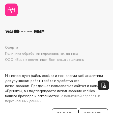
Collagenina
Consly
Corimo
CosRX
Cottolina
Crescina
Cunzite
Оферта
Curaprox
Политика обработки персональных данных
ООО «Визаж косметикс» Все права защищены
D
Мы используем файлы cookies и технологии веб-аналитики
для улучшения работы сайта и удобства его
d'Alba
использования. Продолжая пользоваться сайтом и нажимая
DABO
«Принять», вы подтверждаете использование cookies
DARLING*
вашего браузера и соглашаетесь
с политикой обработки
персональных данных.
Darphin
СООБЩИТЬ О ПОСТУПЛЕНИИ
2790 ₽
Davines