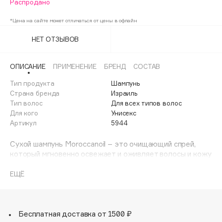
Распродано
Adele for you
Финал лета
Advante
*Цена на сайте может отличаться от цены в офлайн
ЭКСКЛЮЗИВ
1 АВГ - 31 АВГ
Aesop
НЕТ ОТЗЫВОВ
Age Stop
ЭКСКЛЮЗИВ
AHFA Cosmetics
ОПИСАНИЕ
ПРИМЕНЕНИЕ
БРЕНД
СОСТАВ
Ajmal
Тип продукта
Шампунь
Alix Avien
Страна бренда
Израиль
Тип волос
Для всех типов волос
Allies of Skin
Для кого
Унисекс
AMAN
Артикул
5944
Amina Daudova Brushes
Сухой шампунь Moroccanoil – это очищающий спрей,
Amouage
который мгновенно освежает и оживляет волосы и кожу
Amuleto Di Casa
головы, чтобы продлить жизнь вашей укладки.
Входящий в его состав рисовый крахмал делает спрей
ЕЩЁ
Angiopharm
ЭКСКЛЮЗИВ
мощным очищающим средством, которое мгновенно
Annbeauty
впитывает жир и остатки стайлинговых средств, не
оставляя тусклых следов. Результат: волосы выглядят
Anua
чистыми, объемными и шелковистыми, словно только
Бесплатная доставка от 1500 ₽
Apadent