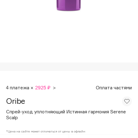
Подарки
Tom Ford
HFC
Для дома
Angiopharm
Техника
KIKO Milano
Estée Lauder
Clarins
0 - 9
100BON
4 платежа ×
2925 ₽
>
Оплата частями
22|11
Oribe
A
Спрей-уход уплотняющий Истинная гармония Serene
Scalp
Acqua di Parma
*Цена на сайте может отличаться от цены в офлайн
Acque di Italia