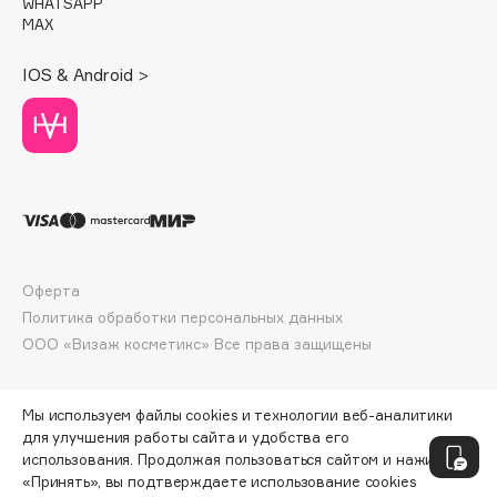
WHATSAPP
Deonica
MAX
Dessange
IOS & Android >
Dior
Divage
Dolce & Gabbana
Dolomit
Dorco
DP Daily Perfection
Dr. Vranjes Firenze
Оферта
Dr.Althea
Политика обработки персональных данных
Dr.Ceuracle
ООО «Визаж косметикс» Все права защищены
Dr.Jart+
DSD de Luxe
Мы используем файлы cookies и технологии веб-аналитики
Dyson
для улучшения работы сайта и удобства его
использования. Продолжая пользоваться сайтом и нажимая
«Принять», вы подтверждаете использование cookies