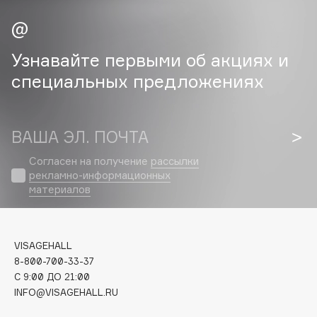
Cadence
Capelli Dorati
Узнавайте первыми об акциях и
Carbon Theory
специальных предложениях
Carmex
Carolina Herrera
Catrice
ВАША ЭЛ. ПОЧТА
Celimax
Согласен на получение
рассылки
Cettua
рекламно-информационных
Chupa Chups
материалов
Clarette
Clarins
Clarins Precious
VISAGEHALL
8-800-700-33-37
Clinique
C 9:00 ДО 21:00
Clive Christian
INFO@VISAGEHALL.RU
Club De Nuit