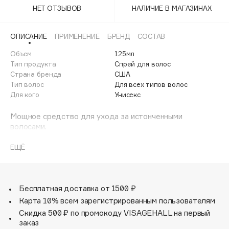
Adele for you
НЕТ ОТЗЫВОВ
НАЛИЧИЕ В МАГАЗИНАХ
Финал лета
Advante
ЭКСКЛЮЗИВ
1 АВГ - 31 АВГ
ОПИСАНИЕ
ПРИМЕНЕНИЕ
БРЕНД
СОСТАВ
Aesop
Age Stop
Объем
125мл
ЭКСКЛЮЗИВ
Тип продукта
Спрей для волос
AHFA Cosmetics
Страна бренда
США
Ajmal
Тип волос
Для всех типов волос
Для кого
Унисекс
Alix Avien
Allies of Skin
Мощное средство для ухода за истонченными
AMAN
волосами.
Волосы становятся более густыми, объемными и
Amina Daudova Brushes
здоровыми. Ультралегкая формула мгновенно
ЕЩЁ
Amouage
укрепляет волосы у корней. В течение трех месяцев
спрей обеспечит заметное уплотнение волос.
Amuleto Di Casa
Angiopharm
ЭКСКЛЮЗИВ
Бесплатная доставка от 1500 ₽
Annbeauty
Карта 10% всем зарегистрированным пользователям
Anua
Скидка 500 ₽ по промокоду VISAGEHALL на первый
заказ
Apadent