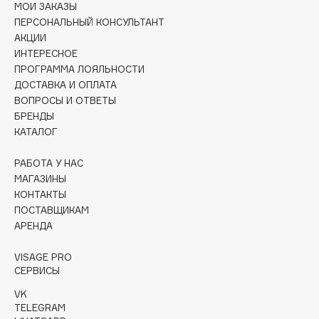
МОИ ЗАКАЗЫ
Collagenina
ПЕРСОНАЛЬНЫЙ КОНСУЛЬТАНТ
Consly
АКЦИИ
Corimo
ИНТЕРЕСНОЕ
CosRX
ПРОГРАММА ЛОЯЛЬНОСТИ
ДОСТАВКА И ОПЛАТА
Cottolina
ВОПРОСЫ И ОТВЕТЫ
Crescina
БРЕНДЫ
Cunzite
КАТАЛОГ
Curaprox
РАБОТА У НАС
МАГАЗИНЫ
D
КОНТАКТЫ
ПОСТАВЩИКАМ
АРЕНДА
d'Alba
DABO
VISAGE PRO
DARLING*
СЕРВИСЫ
Darphin
VK
TELEGRAM
Davines