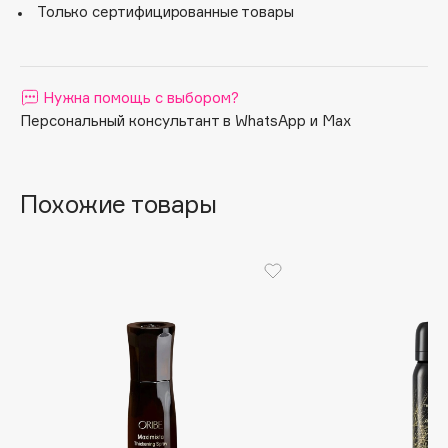
Только сертифицированные товары
Apagard
Aravia Professional
Arcadia
Нужна помощь с выбором?
Archetype
Персональный консультант в WhatsApp и Max
Architect Demidoff
ARIVE MAKEUP
Art&Fact
Похожие товары
Art-Visage
Artdeco
Astra
Atelier Rebul
Augustinus Bader
Aveda
Avene