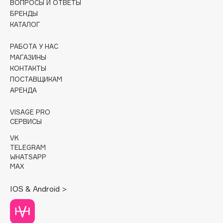
ВОПРОСЫ И ОТВЕТЫ
Collagenina
БРЕНДЫ
Consly
КАТАЛОГ
Corimo
РАБОТА У НАС
CosRX
МАГАЗИНЫ
Cottolina
КОНТАКТЫ
Crescina
ПОСТАВЩИКАМ
Cunzite
АРЕНДА
Curaprox
VISAGE PRO
СЕРВИСЫ
D
VK
TELEGRAM
WHATSAPP
d'Alba
MAX
DABO
IOS & Android >
DARLING*
Darphin
Davines