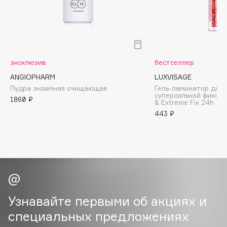
Biomed
Biorepair
Blanx
Blistex
BLOME
эксклюзив
бестселлер
Boadicea The Victorious
ANGIOPHARM
LUXVISAGE
Bobbi Brown
Пудра энзимная очищающая
Гель-ламинатор для 
суперсильной фиксац
1860 ₽
BOOMSHOP
& Extreme Fix 24h
443 ₽
BORK
Brunello Cucinelli
Bvlgari
by TERRY
BY WISHTREND
Byredo
Узнавайте первыми об акциях и
специальных предложениях
C