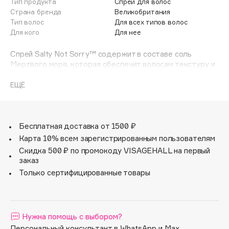
Тип продукта
Спрей для волос
Adele for you
Страна бренда
Великобритания
Финал лета
Advante
Тип волос
Для всех типов волос
ЭКСКЛЮЗИВ
Для кого
Для нее
1 АВГ - 31 АВГ
Aesop
Age Stop
Спрей Salty Not Sorry™ содержит в составе соль
ЭКСКЛЮЗИВ
Мертвого моря, которая обеспечит волосам текстуру и
AHFA Cosmetics
слегка небрежный финиш, позволяя создать
Ajmal
естественные, непринужденные образы. Скажи привет
ЕЩЁ
текстуре и попрощайся с надоедливым эффектом
Alix Avien
“пушистых волос”. Подвижная фиксация и глубокое
Allies of Skin
увлажнение. В этом вся соль!
AMAN
Бесплатная доставка от 1500 ₽
Карта 10% всем зарегистрированным пользователям
Amina Daudova Brushes
Скидка 500 ₽ по промокоду VISAGEHALL на первый
Amouage
заказ
Amuleto Di Casa
Только сертифицированные товары
Angiopharm
ЭКСКЛЮЗИВ
Annbeauty
Anua
Нужна помощь с выбором?
Apadent
Персональный консультант в WhatsApp и Max