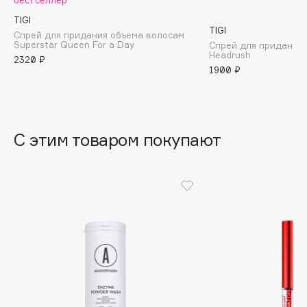
бестселлер
B
TIGI
TIGI
Спрей для придания объема волосам
Babor
Superstar Queen For a Day
Спрей для придания 
Headrush
Baffy
2320 ₽
1900 ₽
Balmain Hair Couture
ЭКСКЛЮЗИВ
Banderas
Basicare
С этим товаром покупают
Batiste
Beauty Bomb
Beauty Pati
Beautyblades
НОВИНКА
beautyblender
Bebble
Beverly Hills Polo Club
Biodance
Bioderma