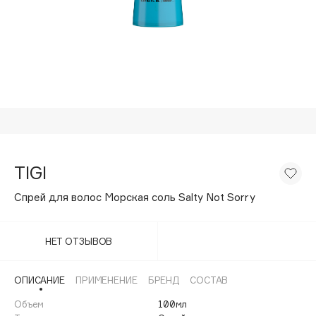
Подарки
Tom Ford
HFC
Для дома
Angiopharm
Техника
KIKO Milano
Estée Lauder
Clarins
0 - 9
TIGI
100BON
Спрей для волос Морская соль Salty Not Sorry
22|11
НЕТ ОТЗЫВОВ
A
ОПИСАНИЕ
ПРИМЕНЕНИЕ
БРЕНД
СОСТАВ
Acqua di Parma
Объем
100мл
Acque di Italia