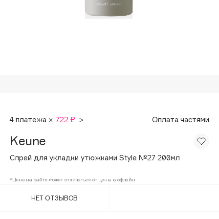
Подарки
Tom Ford
HFC
Для дома
Angiopharm
Техника
KIKO Milano
Estée Lauder
Clarins
0 - 9
4 платежа ×
722 ₽
>
Оплата частями
100BON
Keune
22|11
Спрей для укладки утюжками Style №27 200мл
A
*Цена на сайте может отличаться от цены в офлайн
НЕТ ОТЗЫВОВ
Acqua di Parma
Acque di Italia