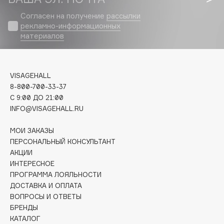
Biomed
Согласен на получение
рассылки
Biorepair
рекламно-информационных
Blanx
материалов
Blistex
BLOME
Boadicea The Victorious
VISAGEHALL
Bobbi Brown
8-800-700-33-37
C 9:00 ДО 21:00
BOOMSHOP
INFO@VISAGEHALL.RU
BORK
Brunello Cucinelli
МОИ ЗАКАЗЫ
ПЕРСОНАЛЬНЫЙ КОНСУЛЬТАНТ
Bvlgari
АКЦИИ
by TERRY
ИНТЕРЕСНОЕ
BY WISHTREND
ПРОГРАММА ЛОЯЛЬНОСТИ
Byredo
ДОСТАВКА И ОПЛАТА
ВОПРОСЫ И ОТВЕТЫ
БРЕНДЫ
C
КАТАЛОГ