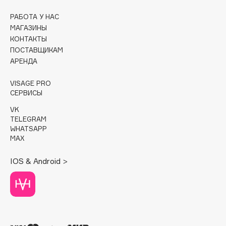
РАБОТА У НАС
Cadence
МАГАЗИНЫ
Capelli Dorati
КОНТАКТЫ
Carbon Theory
ПОСТАВЩИКАМ
Carmex
АРЕНДА
Carolina Herrera
VISAGE PRO
Catrice
СЕРВИСЫ
Celimax
VK
Cettua
TELEGRAM
WHATSAPP
Chupa Chups
MAX
Clarette
Clarins
IOS & Android >
Clarins Precious
НОВИНКА
Clinique
Clive Christian
Club De Nuit