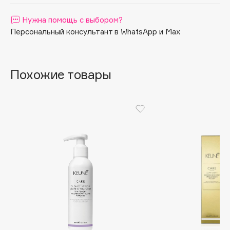
Apagard
Нужна помощь с выбором?
Aravia Professional
Персональный консультант в WhatsApp и Max
Arcadia
Archetype
Architect Demidoff
Похожие товары
ARIVE MAKEUP
Art&Fact
Art-Visage
Artdeco
Astra
Atelier Rebul
Augustinus Bader
Aveda
Avene