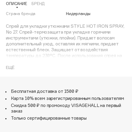
ОПИСАНИЕ
БРЕНД
Adele for you
Финал лета
Advante
Страна бренда
Нидерланды
ЭКСКЛЮЗИВ
1 АВГ - 31 АВГ
Aesop
Спрей для укладки утюжками STYLE HOT IRON SPRAY,
Age Stop
No 27. Спрей-термозащита при укладке горячими
ЭКСКЛЮЗИВ
инструментами (утюжки, плойки). Придает волосам
AHFA Cosmetics
дополнительный уход, оставляя их мягкими, придает
Ajmal
естественный блеск. Защищает от воздействия
температуры до 230°C. После использования спрея на
Alix Avien
92% уменьшение ломкости волос. Содержит УФ
Allies of Skin
фильтр. Новый аромат.
ЕЩЁ
AMAN
Способ применения: распределите по волосам перед
Amina Daudova Brushes
использованием плойки для завивки или утюжка для
Amouage
выпрямления.
Бесплатная доставка от 1500 ₽
Amuleto Di Casa
Карта 10% всем зарегистрированным пользователям
Angiopharm
Скидка 500 ₽ по промокоду VISAGEHALL на первый
ЭКСКЛЮЗИВ
заказ
Annbeauty
Только сертифицированные товары
Anua
Apadent