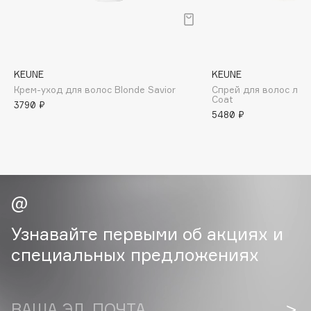
B
Babor
Baffy
KEUNE
KEUNE
Balmain Hair Couture
ЭКСКЛЮЗИВ
Крем-уход для волос Blonde Savior
Спрей для волос ла
Banderas
Coat
3790 ₽
5480 ₽
Basicare
Batiste
Beauty Bomb
Beauty Pati
Beautyblades
НОВИНКА
beautyblender
Узнавайте первыми об акциях и
Bebble
специальных предложениях
Beverly Hills Polo Club
Biodance
Bioderma
ВАША ЭЛ. ПОЧТА