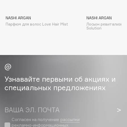
B
Babor
NASHI ARGAN
NASHI ARGAN
Baffy
Парфюм для волос Love Hair Mist
Лосьон ревитализир
Solution
Balmain Hair Couture
ЭКСКЛЮЗИВ
Banderas
Basicare
Batiste
Beauty Bomb
Beauty Pati
Узнавайте первыми об акциях и
Beautyblades
НОВИНКА
специальных предложениях
beautyblender
Bebble
Beverly Hills Polo Club
ВАША ЭЛ. ПОЧТА
Biodance
Согласен на получение
рассылки
Bioderma
рекламно-информационных