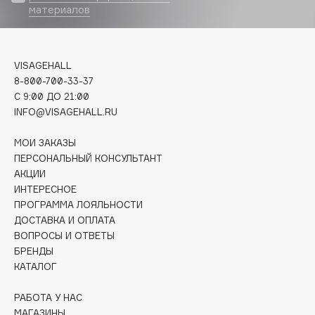
Biomed
материалов
Biorepair
Blanx
Blistex
VISAGEHALL
8-800-700-33-37
BLOME
C 9:00 ДО 21:00
Boadicea The Victorious
INFO@VISAGEHALL.RU
Bobbi Brown
BOOMSHOP
МОИ ЗАКАЗЫ
ПЕРСОНАЛЬНЫЙ КОНСУЛЬТАНТ
BORK
АКЦИИ
Brunello Cucinelli
ИНТЕРЕСНОЕ
Bvlgari
ПРОГРАММА ЛОЯЛЬНОСТИ
by TERRY
ДОСТАВКА И ОПЛАТА
ВОПРОСЫ И ОТВЕТЫ
BY WISHTREND
БРЕНДЫ
Byredo
КАТАЛОГ
РАБОТА У НАС
C
МАГАЗИНЫ