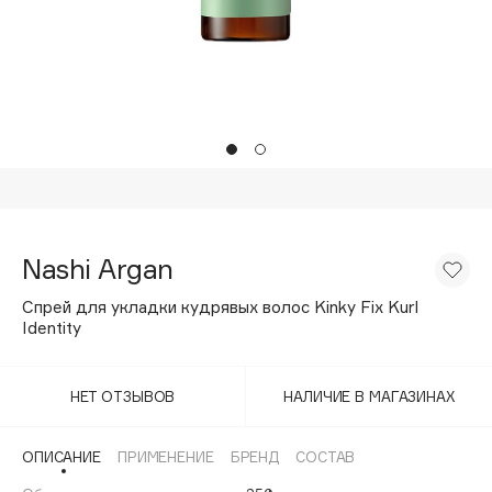
Подарки
Tom Ford
HFC
Для дома
Angiopharm
Техника
KIKO Milano
Estée Lauder
Clarins
0 - 9
Nashi Argan
100BON
Спрей для укладки кудрявых волос Kinky Fix Kurl
22|11
Identity
A
НЕТ ОТЗЫВОВ
НАЛИЧИЕ В МАГАЗИНАХ
Acqua di Parma
ОПИСАНИЕ
ПРИМЕНЕНИЕ
БРЕНД
СОСТАВ
Acque di Italia