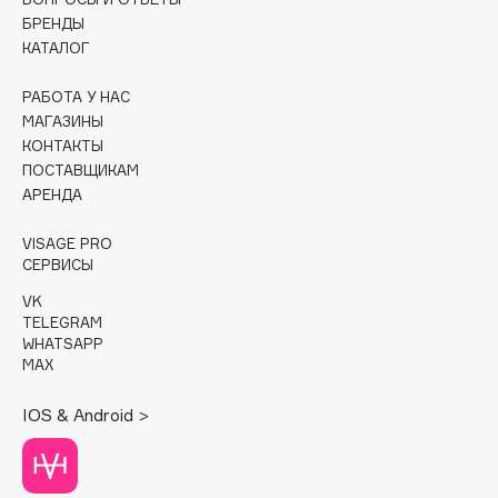
БРЕНДЫ
Cadence
КАТАЛОГ
Capelli Dorati
РАБОТА У НАС
Carbon Theory
МАГАЗИНЫ
Carmex
КОНТАКТЫ
Carolina Herrera
ПОСТАВЩИКАМ
АРЕНДА
Catrice
Celimax
VISAGE PRO
Cettua
СЕРВИСЫ
Chupa Chups
VK
Clarette
TELEGRAM
WHATSAPP
Clarins
MAX
Clarins Precious
IOS & Android >
Clinique
Clive Christian
Club De Nuit