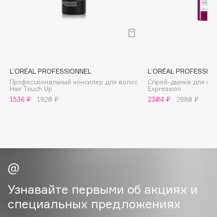
B
Babor
Baffy
Balmain Hair Couture
ЭКСКЛЮЗИВ
Banderas
L’ORÉAL PROFESSIONNEL
L’ORÉAL PROFESSIO
Профессиональный консилер для волос
Спрей-дымка для куд
Basicare
Hair Touch Up
Expression
Batiste
1536 ₽
1920 ₽
2304 ₽
2880 ₽
Beauty Bomb
Beauty Pati
Beautyblades
НОВИНКА
beautyblender
Bebble
Beverly Hills Polo Club
Узнавайте первыми об акциях и
Biodance
специальных предложениях
Bioderma