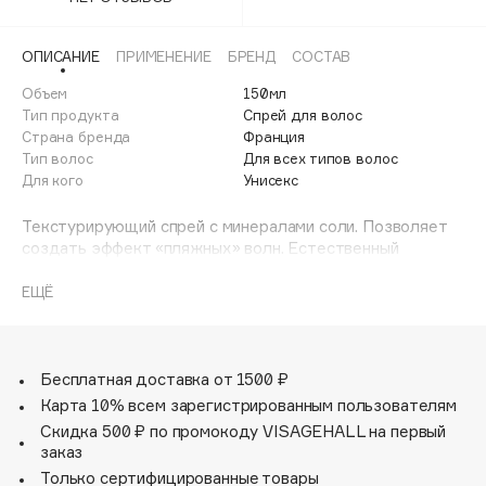
Adele for you
Финал лета
Advante
ЭКСКЛЮЗИВ
ОПИСАНИЕ
ПРИМЕНЕНИЕ
БРЕНД
СОСТАВ
1 АВГ - 31 АВГ
Aesop
Объем
150мл
Age Stop
Тип продукта
Спрей для волос
ЭКСКЛЮЗИВ
Страна бренда
Франция
AHFA Cosmetics
Тип волос
Для всех типов волос
Ajmal
Для кого
Унисекс
Alix Avien
Текстурирующий спрей с минералами соли. Позволяет
Allies of Skin
создать эффект «пляжных» волн. Естественный
AMAN
матовый эффект.
ЕЩЁ
Amina Daudova Brushes
Amouage
Amuleto Di Casa
Бесплатная доставка от 1500 ₽
Angiopharm
ЭКСКЛЮЗИВ
Карта 10% всем зарегистрированным пользователям
Annbeauty
Скидка 500 ₽ по промокоду VISAGEHALL на первый
Anua
заказ
Только сертифицированные товары
Apadent