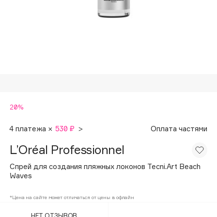
Подарки
Tom Ford
HFC
Для дома
Angiopharm
Техника
KIKO Milano
Estée Lauder
Clarins
0 - 9
20%
100BON
4 платежа ×
530 ₽
>
Оплата частями
22|11
L’Oréal Professionnel
Спрей для создания пляжных локонов Tecni.Art Beach
A
Waves
Acqua di Parma
*Цена на сайте может отличаться от цены в офлайн
Acque di Italia
НЕТ ОТЗЫВОВ