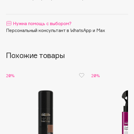
Apagard
Aravia Professional
Нужна помощь с выбором?
Arcadia
Персональный консультант в WhatsApp и Max
Archetype
Architect Demidoff
ARIVE MAKEUP
Похожие товары
Art&Fact
Art-Visage
Artdeco
20%
20%
Astra
Atelier Rebul
Augustinus Bader
Aveda
Avene