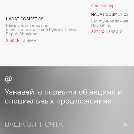
B
бестселлер
HADAT COSMETICS
Babor
HADAT COSMETICS
Шампунь увлажняющ
Baffy
Nourishing
Шампунь интенсивно
восстанавливающий Hydro Intensive
3222 ₽
3580 ₽
Balmain Hair Couture
Repair Shampoo
ЭКСКЛЮЗИВ
2685 ₽
3580 ₽
Banderas
Basicare
Batiste
Beauty Bomb
Beauty Pati
Beautyblades
НОВИНКА
Узнавайте первыми об акциях и
beautyblender
специальных предложениях
Bebble
Beverly Hills Polo Club
Biodance
ВАША ЭЛ. ПОЧТА
Bioderma