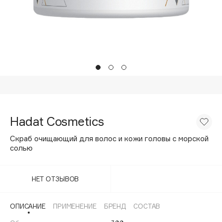
Подарки
Tom Ford
HFC
Для дома
Angiopharm
Техника
KIKO Milano
Estée Lauder
Clarins
0 - 9
Hadat Cosmetics
100BON
Скраб очищающий для волос и кожи головы с морской
22|11
солью
A
НЕТ ОТЗЫВОВ
Acqua di Parma
ОПИСАНИЕ
ПРИМЕНЕНИЕ
БРЕНД
СОСТАВ
Acque di Italia