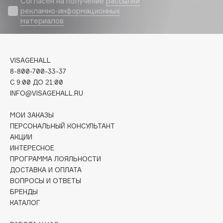
Согласен на получение
рассылки
Biomed
рекламно-информационных
Biorepair
материалов
Blanx
Blistex
BLOME
VISAGEHALL
8-800-700-33-37
Boadicea The Victorious
C 9:00 ДО 21:00
Bobbi Brown
INFO@VISAGEHALL.RU
BOOMSHOP
BORK
МОИ ЗАКАЗЫ
ПЕРСОНАЛЬНЫЙ КОНСУЛЬТАНТ
Brunello Cucinelli
АКЦИИ
Bvlgari
ИНТЕРЕСНОЕ
by TERRY
ПРОГРАММА ЛОЯЛЬНОСТИ
BY WISHTREND
ДОСТАВКА И ОПЛАТА
ВОПРОСЫ И ОТВЕТЫ
Byredo
БРЕНДЫ
КАТАЛОГ
C