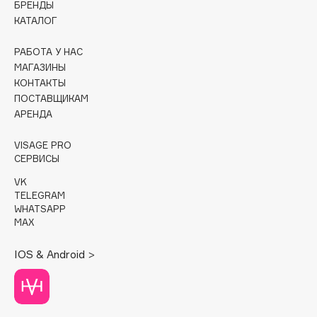
БРЕНДЫ
КАТАЛОГ
Cadence
Capelli Dorati
РАБОТА У НАС
Carbon Theory
МАГАЗИНЫ
КОНТАКТЫ
Carmex
ПОСТАВЩИКАМ
Carolina Herrera
АРЕНДА
Catrice
Celimax
VISAGE PRO
СЕРВИСЫ
Cettua
VK
Chupa Chups
TELEGRAM
Clarette
WHATSAPP
MAX
Clarins
Clarins Precious
НОВИНКА
IOS & Android >
Clinique
Clive Christian
Club De Nuit