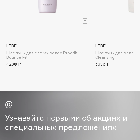
B
Babor
Baffy
Balmain Hair Couture
ЭКСКЛЮЗИВ
Banderas
LEBEL
LEBEL
Шампунь для мягких волос Proedit
Шампунь для волос I
Basicare
Bounce Fit
Cleansing
Batiste
4280 ₽
3990 ₽
Beauty Bomb
Beauty Pati
Beautyblades
НОВИНКА
beautyblender
Bebble
Beverly Hills Polo Club
Узнавайте первыми об акциях и
Biodance
специальных предложениях
Bioderma