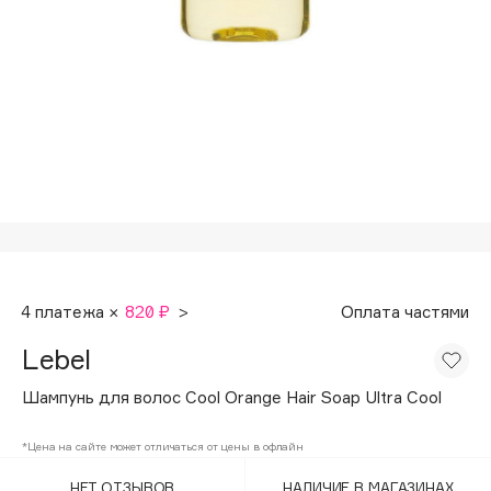
Подарки
Tom Ford
HFC
Для дома
Angiopharm
Техника
KIKO Milano
Estée Lauder
Clarins
0 - 9
100BON
4 платежа ×
820 ₽
>
Оплата частями
22|11
Lebel
A
Шампунь для волос Cool Orange Hair Soap Ultra Cool
Acqua di Parma
*Цена на сайте может отличаться от цены в офлайн
Acque di Italia
НЕТ ОТЗЫВОВ
НАЛИЧИЕ В МАГАЗИНАХ