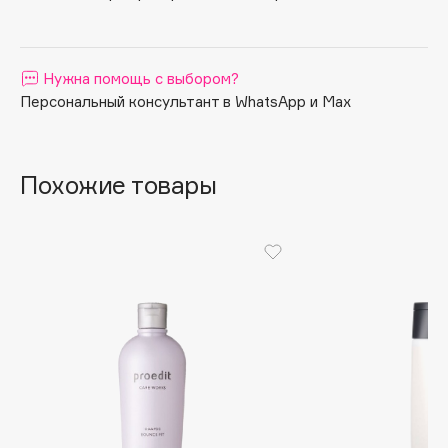
запахов.
Apagard
Aravia Professional
Нужна помощь с выбором?
Arcadia
Персональный консультант в WhatsApp и Max
Archetype
Architect Demidoff
ARIVE MAKEUP
Похожие товары
Art&Fact
Art-Visage
Artdeco
Astra
Atelier Rebul
Augustinus Bader
Aveda
Avene