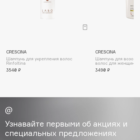
B
Babor
Baffy
Balmain Hair Couture
ЭКСКЛЮЗИВ
Banderas
CRESCINA
CRESCINA
Basicare
Шампунь для укрепления волос
Шампунь для возобн
Batiste
Rinfoltina
волос для женщин
3540 ₽
3490 ₽
Beauty Bomb
Beauty Pati
Beautyblades
НОВИНКА
beautyblender
Bebble
Beverly Hills Polo Club
Узнавайте первыми об акциях и
Biodance
специальных предложениях
Bioderma