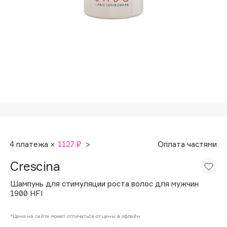
Подарки
Tom Ford
HFC
Для дома
Angiopharm
Техника
KIKO Milano
Estée Lauder
Clarins
0 - 9
100BON
4 платежа ×
1127 ₽
>
Оплата частями
22|11
Crescina
A
Шампунь для стимуляции роста волос для мужчин
1900 HFI
Acqua di Parma
*Цена на сайте может отличаться от цены в офлайн
Acque di Italia