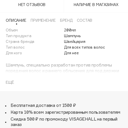
Adele for you
НЕТ ОТЗЫВОВ
НАЛИЧИЕ В МАГАЗИНАХ
Финал лета
Advante
ЭКСКЛЮЗИВ
1 АВГ - 31 АВГ
ОПИСАНИЕ
ПРИМЕНЕНИЕ
БРЕНД
СОСТАВ
Aesop
Age Stop
Объем
200мл
ЭКСКЛЮЗИВ
Тип продукта
Шампунь
AHFA Cosmetics
Страна бренда
Швейцария
Ajmal
Тип волос
Для всех типов волос
Для кого
Для нее
Alix Avien
Allies of Skin
Шампунь, специально разработан против проблемы
AMAN
поредения волос и раннего облысения для поддержки
кожи головы в процессе борьбы с поредением и ранним
Amina Daudova Brushes
облысением. Эффективно удаляет загрязнения,
ЕЩЁ
Amouage
излишнюю жирность, не оказывая агрессивного
воздействия на кожу головы. Быстро смывается, не
Amuleto Di Casa
утяжеляет волосы. Обеспечивает легкое расчесывание.
Angiopharm
ЭКСКЛЮЗИВ
Обладает антистатическим эффектом, оставляет
Бесплатная доставка от 1500 ₽
легкий приятный аромат.
Annbeauty
Карта 10% всем зарегистрированным пользователям
Anua
Скидка 500 ₽ по промокоду VISAGEHALL на первый
Как работает:
заказ
Apadent
• Способствует утолщению волоса