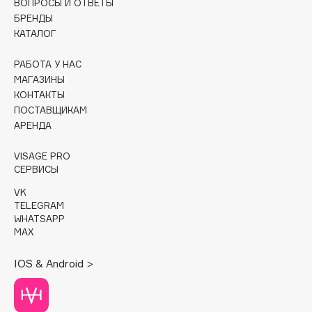
ВОПРОСЫ И ОТВЕТЫ
БРЕНДЫ
Cadence
КАТАЛОГ
Capelli Dorati
РАБОТА У НАС
Carbon Theory
МАГАЗИНЫ
Carmex
КОНТАКТЫ
Carolina Herrera
ПОСТАВЩИКАМ
Catrice
АРЕНДА
Celimax
VISAGE PRO
Cettua
СЕРВИСЫ
Chupa Chups
VK
Clarette
TELEGRAM
WHATSAPP
Clarins
MAX
Clarins Precious
Clinique
IOS & Android >
Clive Christian
Club De Nuit