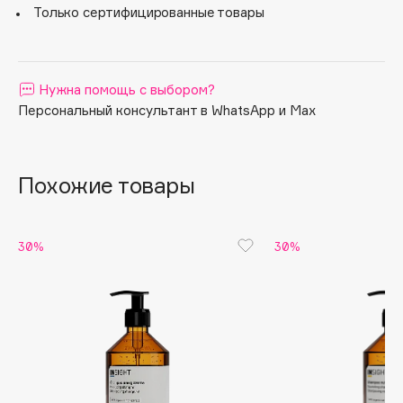
Только сертифицированные товары
Apagard
Aravia Professional
Arcadia
Нужна помощь с выбором?
Archetype
Персональный консультант в WhatsApp и Max
Architect Demidoff
ARIVE MAKEUP
Art&Fact
Похожие товары
Art-Visage
Artdeco
30%
30%
Astra
Atelier Rebul
Augustinus Bader
Aveda
Avene