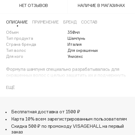
Adele for you
НЕТ ОТЗЫВОВ
НАЛИЧИЕ В МАГАЗИНАХ
Финал лета
Advante
ЭКСКЛЮЗИВ
1 АВГ - 31 АВГ
Aesop
ОПИСАНИЕ
ПРИМЕНЕНИЕ
БРЕНД
СОСТАВ
Age Stop
Объем
ЭКСКЛЮЗИВ
350мл
Тип продукта
Шампунь
AHFA Cosmetics
Страна бренда
Италия
Ajmal
Тип волос
Для окрашеных
Для кого
Унисекс
Alix Avien
Allies of Skin
Формула шампуня специально разрабатывалась для
AMAN
окрашенных волос с целью защитить их и подчеркнуть
их красоту.
Amina Daudova Brushes
Глубоко питает и в то же время защищает волокно
ЕЩЁ
Amouage
волос, продолжая длительность сохранения цвета.
Amuleto Di Casa
Ваши волосы выглядят мягкими и ровными.
Angiopharm
ЭКСКЛЮЗИВ
Бесплатная доставка от 1500 ₽
Annbeauty
Карта 10% всем зарегистрированным пользователям
Anua
Скидка 500 ₽ по промокоду VISAGEHALL на первый
заказ
Apadent