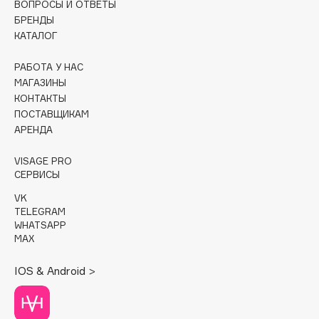
ВОПРОСЫ И ОТВЕТЫ
БРЕНДЫ
Cadence
КАТАЛОГ
Capelli Dorati
Carbon Theory
РАБОТА У НАС
МАГАЗИНЫ
Carmex
КОНТАКТЫ
Carolina Herrera
ПОСТАВЩИКАМ
Catrice
АРЕНДА
Celimax
VISAGE PRO
Cettua
СЕРВИСЫ
Chupa Chups
VK
Clarette
TELEGRAM
WHATSAPP
Clarins
MAX
Clarins Precious
Clinique
IOS & Android >
Clive Christian
Club De Nuit