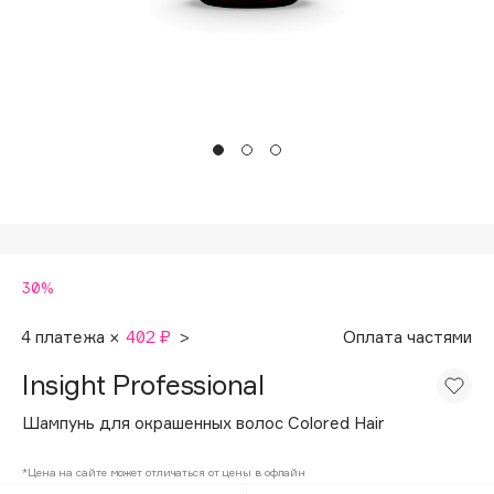
Подарки
Tom Ford
HFC
Для дома
Angiopharm
Техника
KIKO Milano
Estée Lauder
Clarins
0 - 9
30%
100BON
22|11
4 платежа ×
402 ₽
>
Оплата частями
Insight Professional
A
Шампунь для окрашенных волос Colored Hair
Acqua di Parma
*Цена на сайте может отличаться от цены в офлайн
Acque di Italia