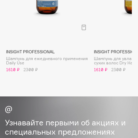
B
Babor
Baffy
Balmain Hair Couture
ЭКСКЛЮЗИВ
Banderas
INSIGHT PROFESSIONAL
INSIGHT PROFESSION
Basicare
Шампунь для ежедневного применения
Шампунь для увлажн
Batiste
Daily Use
сухих волос Dry Hair
Beauty Bomb
1610 ₽
2300 ₽
1610 ₽
2300 ₽
Beauty Pati
Beautyblades
НОВИНКА
beautyblender
Bebble
Beverly Hills Polo Club
Узнавайте первыми об акциях и
Biodance
специальных предложениях
Bioderma