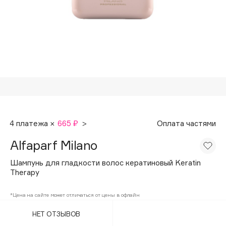
Подарки
Tom Ford
HFC
Для дома
Angiopharm
Техника
KIKO Milano
Estée Lauder
Clarins
0 - 9
4 платежа ×
665 ₽
>
Оплата частями
100BON
Alfaparf Milano
22|11
Шампунь для гладкости волос кератиновый Keratin
Therapy
A
*Цена на сайте может отличаться от цены в офлайн
Acqua di Parma
НЕТ ОТЗЫВОВ
Acque di Italia