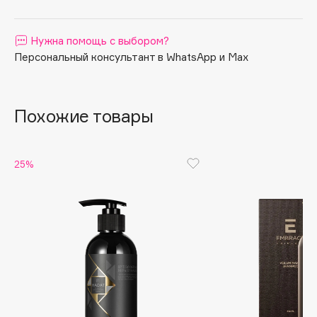
Apagard
Aravia Professional
Нужна помощь с выбором?
Arcadia
Персональный консультант в WhatsApp и Max
Archetype
Architect Demidoff
Похожие товары
ARIVE MAKEUP
Art&Fact
Art-Visage
25%
Artdeco
Astra
Atelier Rebul
Augustinus Bader
Aveda
Avene