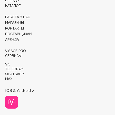
БРЕНДЫ
КАТАЛОГ
Cadence
Capelli Dorati
РАБОТА У НАС
МАГАЗИНЫ
Carbon Theory
КОНТАКТЫ
Carmex
ПОСТАВЩИКАМ
Carolina Herrera
АРЕНДА
Catrice
VISAGE PRO
Celimax
СЕРВИСЫ
Cettua
VK
Chupa Chups
TELEGRAM
WHATSAPP
Clarette
MAX
Clarins
Clarins Precious
IOS & Android >
Clinique
Clive Christian
Club De Nuit