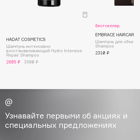
B
Babor
бестселлер
Baffy
Balmain Hair Couture
EMBRACE HAIRCARE
ЭКСКЛЮЗИВ
HADAT COSMETICS
Шампунь для объема 
Banderas
Shampoo
Шампунь интенсивно
восстанавливающий Hydro Intensive
2310 ₽
Basicare
Repair Shampoo
Batiste
2685 ₽
3580 ₽
Beauty Bomb
Beauty Pati
Beautyblades
НОВИНКА
beautyblender
Bebble
Узнавайте первыми об акциях и
Beverly Hills Polo Club
специальных предложениях
Biodance
Bioderma