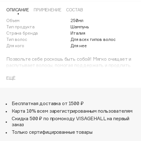
Adele for you
ОПИСАНИЕ
ПРИМЕНЕНИЕ
СОСТАВ
Финал лета
Advante
ЭКСКЛЮЗИВ
Объем
250мл
1 АВГ - 31 АВГ
Aesop
Тип продукта
Шампунь
Age Stop
Страна бренда
Италия
ЭКСКЛЮЗИВ
Тип волос
Для всех типов волос
AHFA Cosmetics
Для кого
Для нее
Ajmal
Позвольте себе роскошь быть собой! Мягко очищает и
Alix Avien
распутывает волосы, помогая поддержать и продлить
Allies of Skin
косметический эффект от салонных процедур.
AMAN
ЕЩЁ
Amina Daudova Brushes
Amouage
Бесплатная доставка от 1500 ₽
Amuleto Di Casa
Карта 10% всем зарегистрированным пользователям
Angiopharm
ЭКСКЛЮЗИВ
Скидка 500 ₽ по промокоду VISAGEHALL на первый
Annbeauty
заказ
Anua
Только сертифицированные товары
Apadent