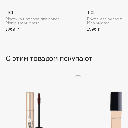
B
TIGI
TIGI
Babor
Мастика матовая для волос
Паста для волос те
Manipulator Matte
Manipulator
Baffy
1900 ₽
1900 ₽
Balmain Hair Couture
ЭКСКЛЮЗИВ
Banderas
Basicare
С этим товаром покупают
Batiste
Beauty Bomb
Beauty Pati
Beautyblades
НОВИНКА
beautyblender
Bebble
Beverly Hills Polo Club
Biodance
Bioderma