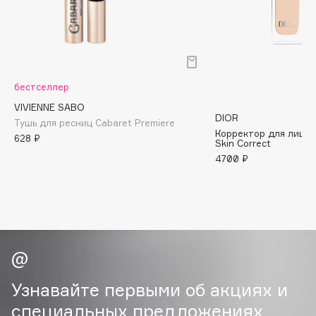
Biomed
Biorepair
Blanx
Blistex
BLOME
бестселлер
Boadicea The Victorious
VIVIENNE SABO
DIOR
Bobbi Brown
Тушь для ресниц Cabaret Premiere
Корректор для лица 
628 ₽
BOOMSHOP
Skin Correct
4700 ₽
BORK
Brunello Cucinelli
Bvlgari
by TERRY
BY WISHTREND
Byredo
Узнавайте первыми об акциях и
специальных предложениях
C