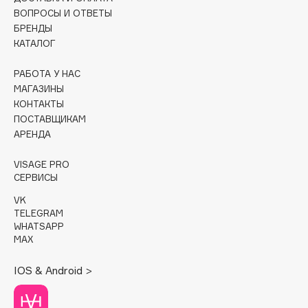
Collagenina
ВОПРОСЫ И ОТВЕТЫ
Consly
БРЕНДЫ
КАТАЛОГ
Corimo
CosRX
РАБОТА У НАС
Cottolina
МАГАЗИНЫ
КОНТАКТЫ
Crescina
ПОСТАВЩИКАМ
Cunzite
АРЕНДА
Curaprox
VISAGE PRO
СЕРВИСЫ
D
VK
TELEGRAM
d'Alba
WHATSAPP
MAX
DABO
DARLING*
IOS & Android >
Darphin
Davines