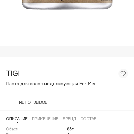
Подарки
Tom Ford
HFC
Для дома
Angiopharm
Техника
KIKO Milano
Estée Lauder
Clarins
0 - 9
TIGI
100BON
Паста для волос моделирующая For Men
22|11
НЕТ ОТЗЫВОВ
A
ОПИСАНИЕ
ПРИМЕНЕНИЕ
БРЕНД
СОСТАВ
Acqua di Parma
Объем
83г
Acque di Italia