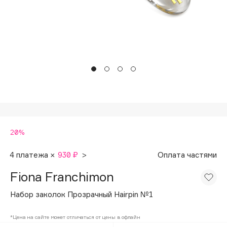
Подарки
Tom Ford
HFC
Для дома
Angiopharm
Техника
KIKO Milano
Estée Lauder
Clarins
0 - 9
20%
100BON
22|11
4 платежа ×
930 ₽
>
Оплата частями
Fiona Franchimon
A
Набор заколок Прозрачный Hairpin №1
Acqua di Parma
*Цена на сайте может отличаться от цены в офлайн
Acque di Italia