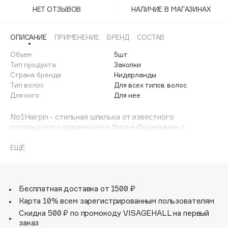
Adele for you
НЕТ ОТЗЫВОВ
НАЛИЧИЕ В МАГАЗИНАХ
Финал лета
Advante
ЭКСКЛЮЗИВ
1 АВГ - 31 АВГ
Aesop
ОПИСАНИЕ
ПРИМЕНЕНИЕ
БРЕНД
СОСТАВ
Age Stop
Объем
ЭКСКЛЮЗИВ
5шт
Тип продукта
Заколки
AHFA Cosmetics
Страна бренда
Нидерланды
Ajmal
Тип волос
Для всех типов волос
Для кого
Для нее
Alix Avien
Allies of Skin
No1Hairpin - стильная шпилька от известного
AMAN
голландского парикмахера Фиона Франшимон с
лаконичным дизайном, прочная и гибкая, с силой
Amina Daudova Brushes
нескольких невидимок. С помощью No1 HAIRPIN можно
ЕЩЁ
Amouage
создавать абсолютно любые прически: расслабленный
Amuleto Di Casa
пучок, высокий хвост, романтичные плетения и сложные
вечерние укладки – и быть уверенной, что укладка
Angiopharm
ЭКСКЛЮЗИВ
продержится весь день. Аксессуар для волос заменит
Бесплатная доставка от 1500 ₽
Annbeauty
целых 5 шпилек, справится с прической любой
Карта 10% всем зарегистрированным пользователям
сложности в два приема, не царапает кожу головы и не
Anua
Скидка 500 ₽ по промокоду VISAGEHALL на первый
оставляет заломов.
заказ
Apadent