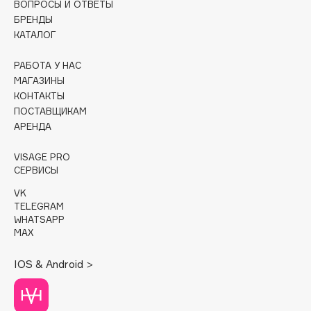
ВОПРОСЫ И ОТВЕТЫ
БРЕНДЫ
Cadence
КАТАЛОГ
Capelli Dorati
Carbon Theory
РАБОТА У НАС
МАГАЗИНЫ
Carmex
КОНТАКТЫ
Carolina Herrera
ПОСТАВЩИКАМ
Catrice
АРЕНДА
Celimax
VISAGE PRO
Cettua
СЕРВИСЫ
Chupa Chups
VK
Clarette
TELEGRAM
WHATSAPP
Clarins
MAX
Clarins Precious
НОВИНКА
Clinique
IOS & Android >
Clive Christian
Club De Nuit