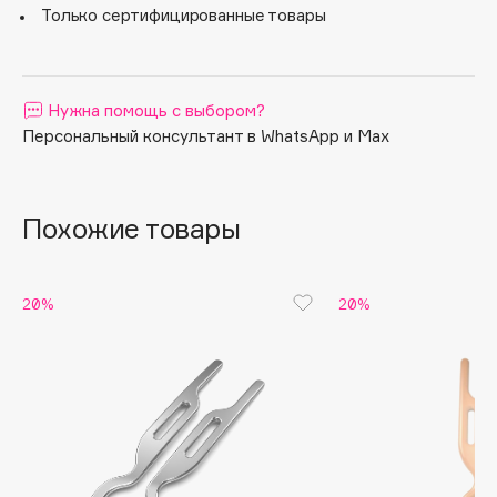
Только сертифицированные товары
Apagard
Aravia Professional
Arcadia
Нужна помощь с выбором?
Archetype
Персональный консультант в WhatsApp и Max
Architect Demidoff
ARIVE MAKEUP
Art&Fact
Похожие товары
Art-Visage
Artdeco
20%
20%
Astra
Atelier Rebul
Augustinus Bader
Aveda
Avene