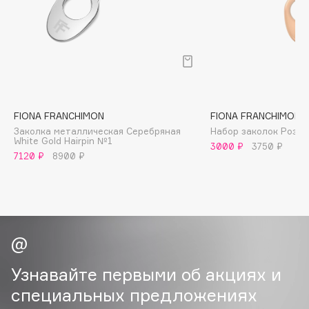
B
Babor
Baffy
Balmain Hair Couture
ЭКСКЛЮЗИВ
Banderas
FIONA FRANCHIMON
FIONA FRANCHIMON
Basicare
Заколка металлическая Серебряная
Набор заколок Розов
Batiste
White Gold Hairpin №1
3000 ₽
3750 ₽
Beauty Bomb
7120 ₽
8900 ₽
Beauty Pati
Beautyblades
НОВИНКА
beautyblender
Bebble
Beverly Hills Polo Club
Узнавайте первыми об акциях и
Biodance
специальных предложениях
Bioderma