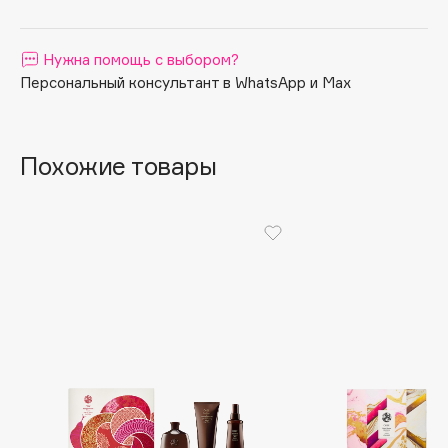
Apagard
Aravia Professional
Нужна помощь с выбором?
Arcadia
Персональный консультант в WhatsApp и Max
Archetype
Architect Demidoff
Похожие товары
ARIVE MAKEUP
Art&Fact
Art-Visage
Artdeco
Astra
Atelier Rebul
Augustinus Bader
Aveda
Avene