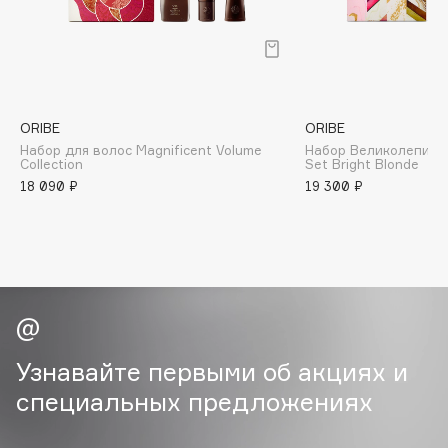
B
Babor
Baffy
Balmain Hair Couture
ЭКСКЛЮЗИВ
ORIBE
ORIBE
Banderas
Набор для волос Magnificent Volume
Набор Великолепие ц
Collection
Set Bright Blonde
Basicare
18 090 ₽
19 300 ₽
Batiste
Beauty Bomb
Beauty Pati
Beautyblades
НОВИНКА
beautyblender
Bebble
Узнавайте первыми об акциях и
Beverly Hills Polo Club
специальных предложениях
Biodance
Bioderma