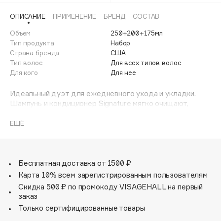
Adele for you
Финал лета
ОПИСАНИЕ
ПРИМЕНЕНИЕ
БРЕНД
СОСТАВ
Advante
ЭКСКЛЮЗИВ
1 АВГ - 31 АВГ
Объем
250+200+175мл
Aesop
Тип продукта
Набор
Age Stop
Страна бренда
ЭКСКЛЮЗИВ
США
Тип волос
Для всех типов волос
AHFA Cosmetics
Для кого
Для нее
Ajmal
Alix Avien
Идеальный дуэт для ежедневного ухода и укладки.
Шампунь и кондиционер Signature мягко очищают,
Allies of Skin
питают и придают волосам здоровый блеск, делая их
AMAN
шелковистыми и послушными. Культовый спрей Royal
ЕЩЁ
Blowout завершает уход, защищая от термоукладки и
Amina Daudova Brushes
сокращая время сушки. Волосы выглядят как после
Amouage
салона — каждый день.
Amuleto Di Casa
Бесплатная доставка от 1500 ₽
Карта 10% всем зарегистрированным пользователям
Angiopharm
ЭКСКЛЮЗИВ
Скидка 500 ₽ по промокоду VISAGEHALL на первый
Annbeauty
заказ
Anua
Только сертифицированные товары
Apadent