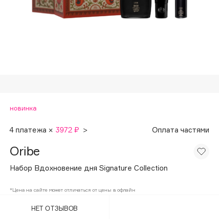
Подарки
Tom Ford
HFC
Для дома
Angiopharm
Техника
KIKO Milano
Estée Lauder
Clarins
0 - 9
новинка
100BON
4 платежа ×
3972 ₽
>
Оплата частями
22|11
Oribe
Набор Вдохновение дня Signature Collection
A
*Цена на сайте может отличаться от цены в офлайн
Acqua di Parma
НЕТ ОТЗЫВОВ
Acque di Italia