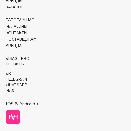
БРЕНДЫ
КАТАЛОГ
Cadence
Capelli Dorati
РАБОТА У НАС
МАГАЗИНЫ
Carbon Theory
КОНТАКТЫ
Carmex
ПОСТАВЩИКАМ
Carolina Herrera
АРЕНДА
Catrice
VISAGE PRO
Celimax
СЕРВИСЫ
Cettua
VK
Chupa Chups
TELEGRAM
Clarette
WHATSAPP
MAX
Clarins
Clarins Precious
IOS & Android >
Clinique
Clive Christian
Club De Nuit