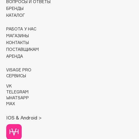
ВОПРОСЫ И ОТВЕТЫ
Collagenina
БРЕНДЫ
Consly
КАТАЛОГ
Corimo
РАБОТА У НАС
CosRX
МАГАЗИНЫ
Cottolina
КОНТАКТЫ
Crescina
ПОСТАВЩИКАМ
Cunzite
АРЕНДА
Curaprox
VISAGE PRO
СЕРВИСЫ
D
VK
TELEGRAM
WHATSAPP
d'Alba
MAX
DABO
IOS & Android >
DARLING*
Darphin
Davines