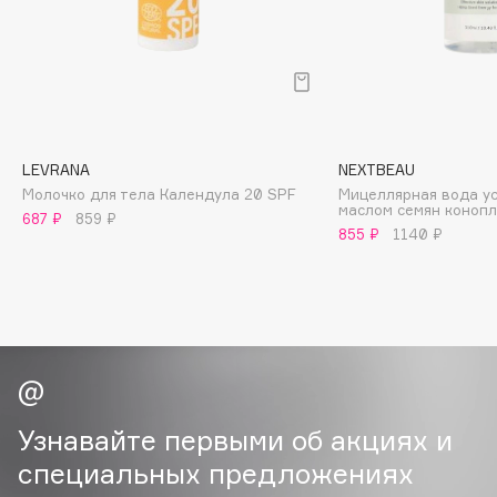
Biomed
Biorepair
Blanx
Blistex
BLOME
Boadicea The Victorious
LEVRANA
NEXTBEAU
Bobbi Brown
Молочко для тела Календула 20 SPF
Мицеллярная вода у
маслом семян коноп
687 ₽
859 ₽
BOOMSHOP
855 ₽
1140 ₽
BORK
Brunello Cucinelli
Bvlgari
by TERRY
BY WISHTREND
Byredo
Узнавайте первыми об акциях и
специальных предложениях
C