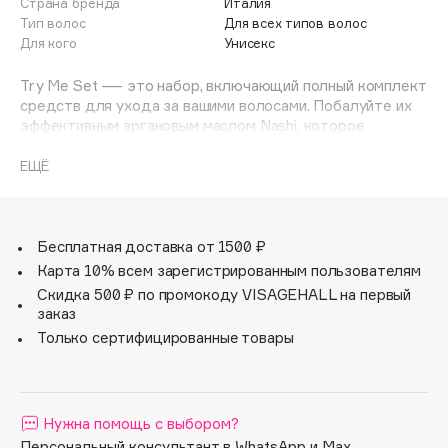
Страна бренда
Италия
Adele for you
Тип волос
Для всех типов волос
Финал лета
Advante
Для кого
Унисекс
ЭКСКЛЮЗИВ
1 АВГ - 31 АВГ
Aesop
Try Me Set — это набор, включающий полный комплект
Age Stop
средств для ухода за вашими волосами. Побалуйте их
ЭКСКЛЮЗИВ
эффективным аргановым маслом Nashi, которое
AHFA Cosmetics
подарит питание, мягкость и здоровье вашим волосам!
Ajmal
ЕЩЁ
Набор содержит: шампунь (50 мл), кондиционер (50 мл),
Alix Avien
масло (10 мл), Instant (40 мл) и Deep Infusion (20 мл) —
Allies of Skin
пять ключевых продуктов, дополняющих ваш уход за
AMAN
волосами. Благодаря их универсальности, вы сможете
Бесплатная доставка от 1500 ₽
подобрать идеальное сочетание, соответствующее
Карта 10% всем зарегистрированным пользователям
Amina Daudova Brushes
вашим потребностям.
Скидка 500 ₽ по промокоду VISAGEHALL на первый
Amouage
заказ
Amuleto Di Casa
Только сертифицированные товары
Angiopharm
ЭКСКЛЮЗИВ
Annbeauty
Anua
Нужна помощь с выбором?
Apadent
Персональный консультант в WhatsApp и Max