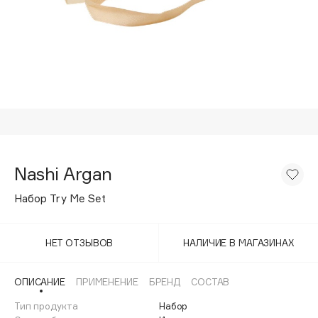
Подарки
Tom Ford
HFC
Для дома
Angiopharm
Техника
KIKO Milano
Estée Lauder
Clarins
0 - 9
Nashi Argan
100BON
Набор Try Me Set
22|11
НЕТ ОТЗЫВОВ
НАЛИЧИЕ В МАГАЗИНАХ
A
ОПИСАНИЕ
ПРИМЕНЕНИЕ
БРЕНД
СОСТАВ
Acqua di Parma
Тип продукта
Набор
Acque di Italia