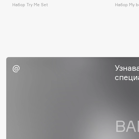
BLOME
Набор Try Me Set
Набор My b
C
Cadence
Chupa Chups
Capelli Dorati
Clarette
Carbon Theory
Clarins
Узнав
Carmex
Clarins Precious
специ
Carolina Herrera
Clinique
Catrice
Clive Christian
Celimax
Club De Nuit
Cettua
Collagenina
ВА