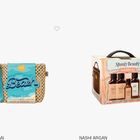
Aveda
Avene
Boadicea The Victorious
Bobbi Brown
BOOMSHOP
BORK
Brunello Cucinelli
Bvlgari
by TERRY
BY WISHTREND
Byredo
AN
NASHI ARGAN