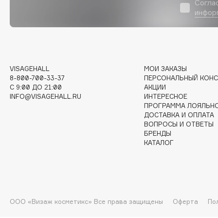
D
Согла
инфор
d'Alba
Dior
DABO
Divage
DARLING*
Dolce & Gabbana
Darphin
Dolomit
VISAGEHALL
МОИ ЗАКАЗЫ
8-800-700-33-37
ПЕРСОНАЛЬНЫЙ КОНС
Davines
Dorco
C 9:00 ДО 21:00
АКЦИИ
Deonica
DP Daily Perfection
INFO@VISAGEHALL.RU
ИНТЕРЕСНОЕ
ПРОГРАММА ЛОЯЛЬН
Dessange
Dr. Vranjes Firenze
ДОСТАВКА И ОПЛАТА
ВОПРОСЫ И ОТВЕТЫ
БРЕНДЫ
КАТАЛОГ
E
Eat My
Ella Bartsueva Brushes
Ecolatier
EMBRACE Haircare
ООО «Визаж косметикс» Все права защищены
Оферта
По
Ecotools
Emmanuelle Jane
EGG
Enough