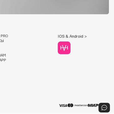
E PRO
IOS & Android >
СЫ
RAM
APP