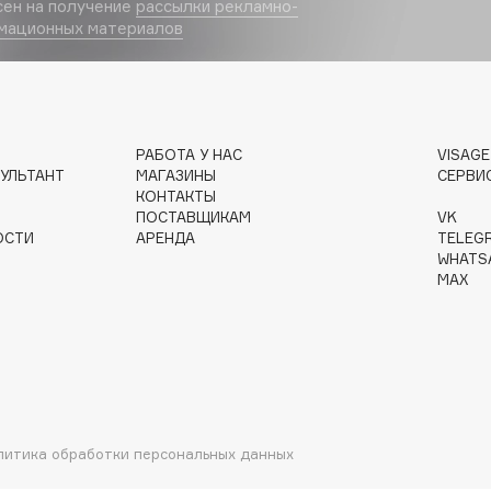
сен на получение
рассылки рекламно-
мационных материалов
Dr.Althea
Dr.Ceuracle
Dr.Jart+
DSD de Luxe
РАБОТА У НАС
VISAG
УЛЬТАНТ
МАГАЗИНЫ
СЕРВИ
Dyson
КОНТАКТЫ
ПОСТАВЩИКАМ
VK
ОСТИ
АРЕНДА
TELEG
WHATS
MAX
Estée Lauder
Etat Pur
литика обработки персональных данных
Etude House
Etude organix