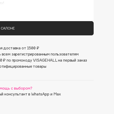
Финал лета
у!
Парфюм для тебя
мини-версии лучших средств Nashi Argan для
1 АВГ - 31 АВГ
5 АВГ - 9 АВГ
ного ритуала ухода, который подарит любым
ягкость и сияние.
 САЛОНЕ
я доставка от 1500 ₽
 всем зарегистрированным пользователям
0 ₽ по промокоду VISAGEHALL на первый заказ
ртифицированные товары
мощь с выбором?
й консультант в WhatsApp и Max