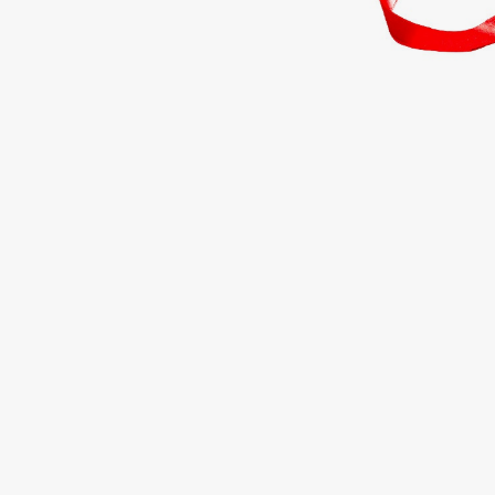
Подарки
0 - 9
Для дома
100BON
22|11
Техника
A
Acqua di Parma
Amina Daudova Brushes
Acque di Italia
Amouage
Adele for you
Amuleto Di Casa
Advante
Angiopharm
ЭКСКЛЮЗИВ
ЭКСКЛЮЗИВ
Aesop
Annbeauty
Age Stop
Anua
ЭКСКЛЮЗИВ
Apadent
AHFA Cosmetics
Apagard
Ajmal