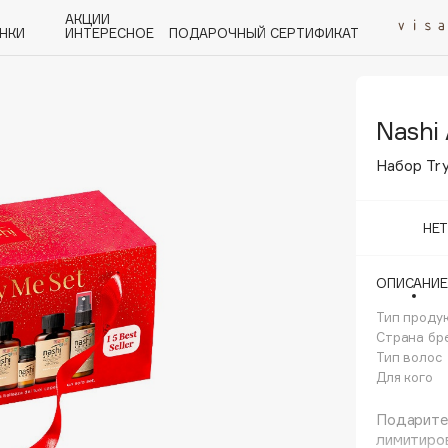
АКЦИИ
НКИ
ИНТЕРЕСНОЕ
ПОДАРОЧНЫЙ СЕРТИФИКАТ
Nashi
P
Q
R
S
T
U
V
W
Y
Z
А - Я
Набор Try
НЕ
ОПИСАНИЕ
Angiopharm
KIKO Milano
Тип проду
Страна бр
Estée Lauder
Тип волос
Clarins
Для кого
Подарите 
лимитиро