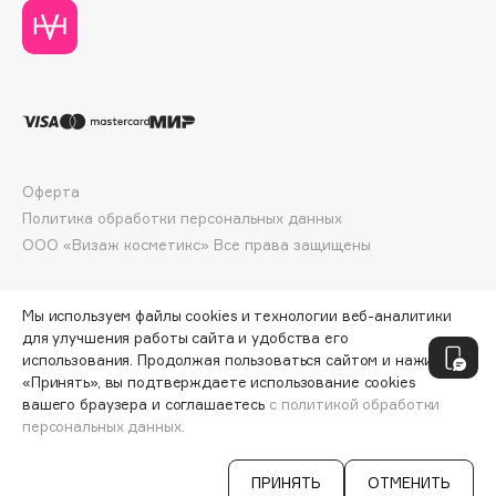
Deonica
Dessange
Dior
Divage
Dolce & Gabbana
Dolomit
Оферта
Dorco
Политика обработки персональных данных
DP Daily Perfection
ООО «Визаж косметикс» Все права защищены
Dr. Vranjes Firenze
Dr.Althea
Мы используем файлы cookies и технологии веб-аналитики
Dr.Ceuracle
для улучшения работы сайта и удобства его
Dr.Jart+
использования. Продолжая пользоваться сайтом и нажимая
«Принять», вы подтверждаете использование cookies
DSD de Luxe
вашего браузера и соглашаетесь
с политикой обработки
Dyson
персональных данных.
ДОБАВИТЬ В КОРЗИНУ
2465 ₽
2900 ₽
ПРИНЯТЬ
ОТМЕНИТЬ