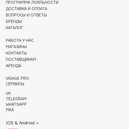
ПРОГРАММА ЛОЯЛЬНОСТИ
Collagenina
ДОСТАВКА И ОПЛАТА
Consly
ВОПРОСЫ И ОТВЕТЫ
Corimo
БРЕНДЫ
КАТАЛОГ
CosRX
Cottolina
РАБОТА У НАС
Crescina
МАГАЗИНЫ
Cunzite
КОНТАКТЫ
ПОСТАВЩИКАМ
Curaprox
АРЕНДА
VISAGE PRO
D
СЕРВИСЫ
VK
d'Alba
TELEGRAM
DABO
WHATSAPP
DARLING*
MAX
Darphin
IOS & Android >
Davines