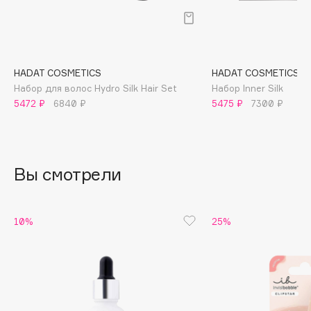
B
Babor
Baffy
HADAT COSMETICS
HADAT COSMETICS
Balmain Hair Couture
ЭКСКЛЮЗИВ
Набор для волос Hydro Silk Hair Set
Набор Inner Silk
Banderas
5472 ₽
6840 ₽
5475 ₽
7300 ₽
Basicare
Batiste
Beauty Bomb
Вы смотрели
Beauty Pati
Beautyblades
НОВИНКА
beautyblender
10%
25%
Bebble
Beverly Hills Polo Club
Biodance
Bioderma