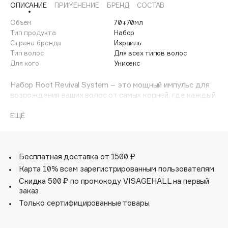
ОПИСАНИЕ
ПРИМЕНЕНИЕ
БРЕНД
СОСТАВ
Adele for you
Финал лета
Advante
Объем
70+70мл
ЭКСКЛЮЗИВ
Тип продукта
Набор
1 АВГ - 31 АВГ
Aesop
Страна бренда
Израиль
Age Stop
Тип волос
Для всех типов волос
ЭКСКЛЮЗИВ
Для кого
Унисекс
AHFA Cosmetics
Ajmal
Набор Root Revival System – это мощный импульс для
возрождения ваших волос от самых корней, где каждый
Alix Avien
шаг направлен на укрепление, стимуляцию роста и
Allies of Skin
глубокое восстановление поврежденных прядей.
ЕЩЁ
AMAN
Шампунь интенсивно воздействует на волосяные
Amina Daudova Brushes
фолликулы, предотвращая выпадение, улучшая
Amouage
кровообращение и регулируя работу сальных желез
Бесплатная доставка от 1500 ₽
для свежести и здоровья кожи головы, одновременно
Amuleto Di Casa
Карта 10% всем зарегистрированным пользователям
придавая волосам эластичность, шелковистость и
Скидка 500 ₽ по промокоду VISAGEHALL на первый
Angiopharm
ЭКСКЛЮЗИВ
блеск без утяжеления.
заказ
Annbeauty
Только сертифицированные товары
Маска дополняет эффект, проникая глубоко в структуру
Anua
волос, восстанавливая их на клеточном уровне, насыщая
Apadent
влагой, питательными веществами и сохраняя цвет