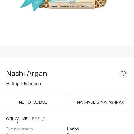
Подарки
Tom Ford
HFC
Для дома
Angiopharm
Техника
KIKO Milano
Estée Lauder
Clarins
0 - 9
Nashi Argan
100BON
Набор My beach
22|11
НЕТ ОТЗЫВОВ
НАЛИЧИЕ В МАГАЗИНАХ
A
ОПИСАНИЕ
БРЕНД
Acqua di Parma
Тип продукта
Набор
Acque di Italia