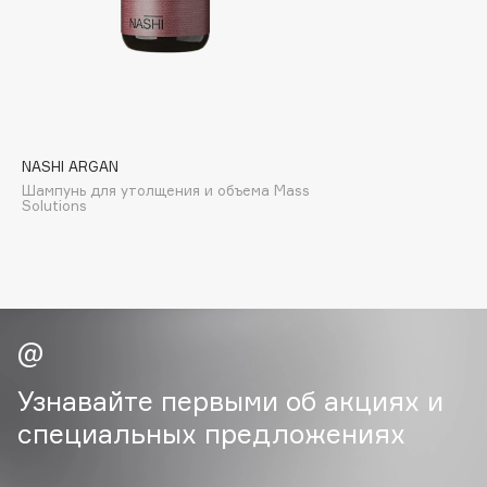
Biomed
Biorepair
Blanx
Blistex
BLOME
Boadicea The Victorious
NASHI ARGAN
Bobbi Brown
Шампунь для утолщения и объема Mass
Solutions
BOOMSHOP
BORK
Brunello Cucinelli
Bvlgari
by TERRY
BY WISHTREND
Узнавайте первыми об акциях и
Byredo
специальных предложениях
C