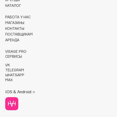
Collagenina
КАТАЛОГ
Consly
РАБОТА У НАС
Corimo
МАГАЗИНЫ
CosRX
КОНТАКТЫ
Cottolina
ПОСТАВЩИКАМ
Crescina
АРЕНДА
Cunzite
VISAGE PRO
Curaprox
СЕРВИСЫ
VK
TELEGRAM
D
WHATSAPP
MAX
d'Alba
DABO
IOS & Android >
DARLING*
Darphin
Davines