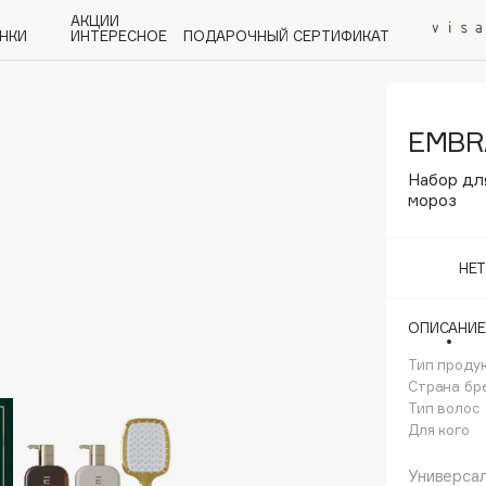
АКЦИИ
НКИ
ИНТЕРЕСНОЕ
ПОДАРОЧНЫЙ СЕРТИФИКАТ
EMBRA
P
Q
R
S
T
U
V
W
Y
Z
А - Я
Набор дл
мороз
НЕ
Angiopharm
ОПИСАНИЕ
KIKO Milano
Тип проду
Estée Lauder
Страна бр
Clarins
Тип волос
Для кого
Универсал