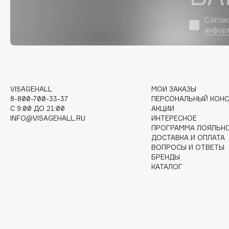
D
Согла
d'Alba
Dior
инфор
DABO
Divage
DARLING*
Dolce & Gabbana
Darphin
Dolomit
Davines
Dorco
VISAGEHALL
МОИ ЗАКАЗЫ
Deonica
DP Daily Perfection
8-800-700-33-37
ПЕРСОНАЛЬНЫЙ КОНС
C 9:00 ДО 21:00
АКЦИИ
Dessange
Dr. Vranjes Firenze
INFO@VISAGEHALL.RU
ИНТЕРЕСНОЕ
ПРОГРАММА ЛОЯЛЬН
ДОСТАВКА И ОПЛАТА
ВОПРОСЫ И ОТВЕТЫ
БРЕНДЫ
E
КАТАЛОГ
Eat My
Ella Bartsueva Brushes
Ecolatier
EMBRACE Haircare
Ecotools
Emmanuelle Jane
EGG
Enough