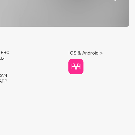
E PRO
IOS & Android >
СЫ
RAM
APP