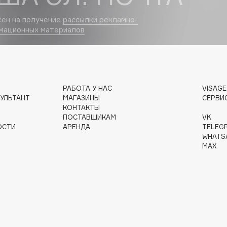
сен на получение
рассылки рекламно-
Dr.Althea
мационных материалов
Dr.Ceuracle
Dr.Jart+
DSD de Luxe
Dyson
РАБОТА У НАС
VISAG
УЛЬТАНТ
МАГАЗИНЫ
СЕРВИ
КОНТАКТЫ
ПОСТАВЩИКАМ
VK
ОСТИ
АРЕНДА
TELEG
WHATS
MAX
Estée Lauder
Etat Pur
Etude House
Etude organix