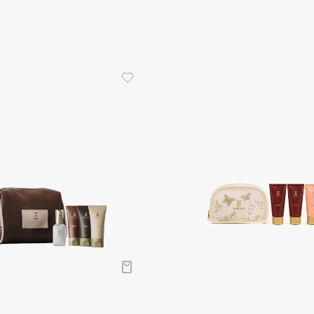
Aveda
Avene
Boadicea The Victorious
Bobbi Brown
BOOMSHOP
BORK
Brunello Cucinelli
Bvlgari
by TERRY
BY WISHTREND
Byredo