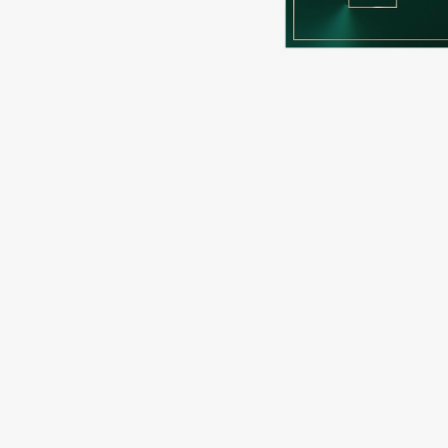
Подарки
0 - 9
Для дома
100BON
22|11
Техника
A
Acqua di Parma
Amina Daudova Brushes
Acque di Italia
Amouage
Adele for you
Amuleto Di Casa
Advante
Angiopharm
ЭКСКЛЮЗИВ
ЭКСКЛЮЗИВ
Aesop
Annbeauty
Age Stop
Anua
ЭКСКЛЮЗИВ
Apadent
AHFA Cosmetics
Apagard
Ajmal