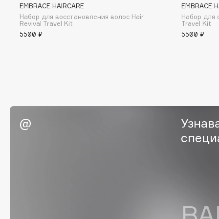
BLOME
EMBRACE HAIRCARE
EMBRACE H
Набор для восстановления волос Hair
Набор для 
Revival Travel Kit
Travel Kit
5500 ₽
5500 ₽
C
Cadence
Chupa Chups
Capelli Dorati
Clarette
Carbon Theory
Clarins
Carmex
Clarins Precious
Узнав
Carolina Herrera
Clinique
специ
Catrice
Clive Christian
Celimax
Club De Nuit
Cettua
Collagenina
ВА