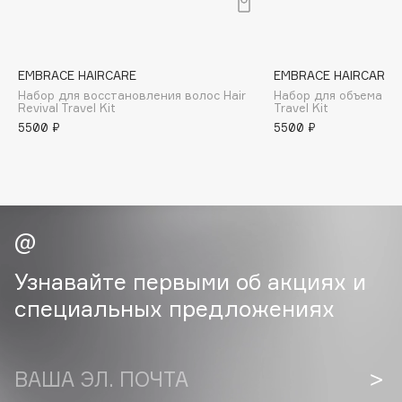
B
Babor
Baffy
EMBRACE HAIRCARE
EMBRACE HAIRCARE
Набор для восстановления волос Hair
Набор для объема вол
Balmain Hair Couture
ЭКСКЛЮЗИВ
Revival Travel Kit
Travel Kit
Banderas
5500 ₽
5500 ₽
Basicare
Batiste
Beauty Bomb
Beauty Pati
Beautyblades
НОВИНКА
Узнавайте первыми об акциях и
beautyblender
специальных предложениях
Bebble
Beverly Hills Polo Club
Biodance
ВАША ЭЛ. ПОЧТА
Bioderma