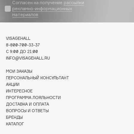
Biomed
Согласен на получение
рассылки
рекламно-информационных
Biorepair
материалов
Blanx
Blistex
BLOME
VISAGEHALL
Boadicea The Victorious
8-800-700-33-37
C 9:00 ДО 21:00
Bobbi Brown
INFO@VISAGEHALL.RU
BOOMSHOP
BORK
МОИ ЗАКАЗЫ
Brunello Cucinelli
ПЕРСОНАЛЬНЫЙ КОНСУЛЬТАНТ
АКЦИИ
Bvlgari
ИНТЕРЕСНОЕ
by TERRY
ПРОГРАММА ЛОЯЛЬНОСТИ
BY WISHTREND
ДОСТАВКА И ОПЛАТА
Byredo
ВОПРОСЫ И ОТВЕТЫ
БРЕНДЫ
КАТАЛОГ
C