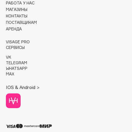
РАБОТА У НАС
МАГАЗИНЫ
Cadence
КОНТАКТЫ
Capelli Dorati
ПОСТАВЩИКАМ
Carbon Theory
АРЕНДА
Carmex
VISAGE PRO
Carolina Herrera
СЕРВИСЫ
Catrice
VK
Celimax
TELEGRAM
WHATSAPP
Cettua
MAX
Chupa Chups
Clarette
IOS & Android >
Clarins
Clarins Precious
Clinique
Clive Christian
Club De Nuit