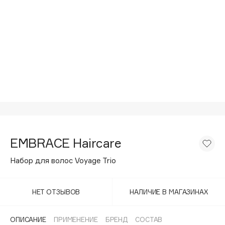
Подарки
Tom Ford
HFC
Для дома
Angiopharm
Техника
KIKO Milano
Estée Lauder
Clarins
0 - 9
100BON
EMBRACE Haircare
22|11
Набор для волос Voyage Trio
A
НЕТ ОТЗЫВОВ
НАЛИЧИЕ В МАГАЗИНАХ
Acqua di Parma
Acque di Italia
ОПИСАНИЕ
ПРИМЕНЕНИЕ
БРЕНД
СОСТАВ