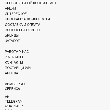
Collagenina
ПЕРСОНАЛЬНЫЙ КОНСУЛЬТАНТ
АКЦИИ
Consly
ИНТЕРЕСНОЕ
Corimo
ПРОГРАММА ЛОЯЛЬНОСТИ
CosRX
ДОСТАВКА И ОПЛАТА
Cottolina
ВОПРОСЫ И ОТВЕТЫ
БРЕНДЫ
Crescina
КАТАЛОГ
Cunzite
Curaprox
РАБОТА У НАС
МАГАЗИНЫ
КОНТАКТЫ
D
ПОСТАВЩИКАМ
АРЕНДА
d'Alba
VISAGE PRO
DABO
СЕРВИСЫ
DARLING*
VK
Darphin
TELEGRAM
WHATSAPP
Davines