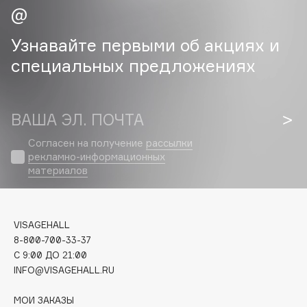
Cadence
Узнавайте первыми об акциях и
Capelli Dorati
специальных предложениях
Carbon Theory
Carmex
Carolina Herrera
ВАША ЭЛ. ПОЧТА
Catrice
Celimax
Согласен на получение
рассылки
рекламно-информационных
Cettua
материалов
Chupa Chups
Clarette
Clarins
VISAGEHALL
Clarins Precious
8-800-700-33-37
C 9:00 ДО 21:00
Clinique
INFO@VISAGEHALL.RU
Clive Christian
Club De Nuit
МОИ ЗАКАЗЫ