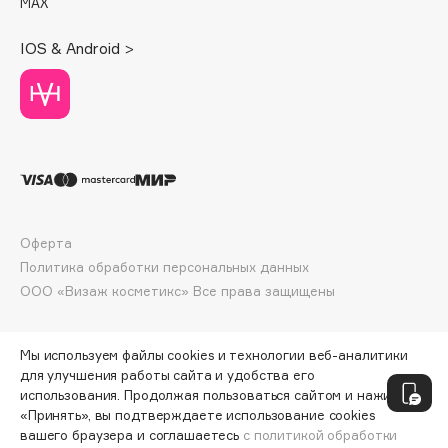
MAX
Deonica
Dessange
IOS & Android >
Dior
Divage
Dolce & Gabbana
Dolomit
Dorco
DP Daily Perfection
Dr. Vranjes Firenze
Оферта
Dr.Althea
Политика обработки персональных данных
ООО «Визаж косметикс» Все права защищены
Dr.Ceuracle
Dr.Jart+
DSD de Luxe
Мы используем файлы cookies и технологии веб-аналитики
для улучшения работы сайта и удобства его
Dyson
использования. Продолжая пользоваться сайтом и нажимая
«Принять», вы подтверждаете использование cookies
вашего браузера и соглашаетесь
с политикой обработки