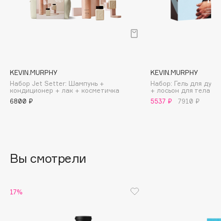
B
Babor
Baffy
Balmain Hair Couture
ЭКСКЛЮЗИВ
Banderas
KEVIN.MURPHY
KEVIN.MURPHY
Набор Jet Setter: Шампунь +
Набор: Гель для душа
Basicare
кондиционер + лак + косметичка
+ лосьон для тела Bo
Batiste
6800 ₽
5537 ₽
7910 ₽
Beauty Bomb
Beauty Pati
Beautyblades
НОВИНКА
beautyblender
Вы смотрели
Bebble
Beverly Hills Polo Club
17%
Biodance
Bioderma