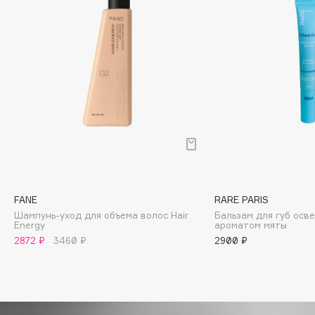
Biomed
Biorepair
Blanx
Blistex
BLOME
Boadicea The Victorious
Bobbi Brown
BOOMSHOP
BORK
Brunello Cucinelli
FANE
RARE PARIS
Bvlgari
Шампунь-уход для объема волос Hair
Бальзам для губ ос
by TERRY
Energy
ароматом мяты
BY WISHTREND
2872 ₽
3460 ₽
2900 ₽
Byredo
C