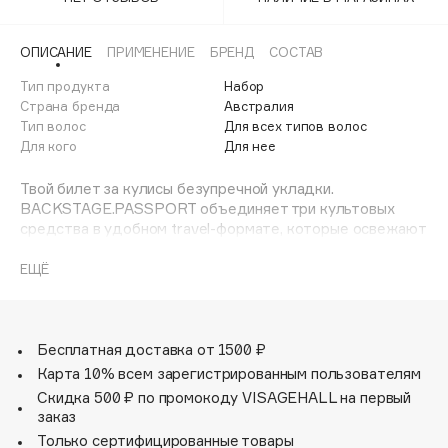
Adele for you
Финал лета
Advante
ЭКСКЛЮЗИВ
ОПИСАНИЕ
ПРИМЕНЕНИЕ
БРЕНД
СОСТАВ
1 АВГ - 31 АВГ
Aesop
Тип продукта
Набор
Age Stop
Страна бренда
Австралия
ЭКСКЛЮЗИВ
Тип волос
Для всех типов волос
AHFA Cosmetics
Для кого
Для нее
Ajmal
Твой билет за кулисы безупречной укладки.
Alix Avien
BACKSTAGE.PASSPORT объединяет три культовых
Allies of Skin
средства в удобном travel-формате, которые освежают
AMAN
волосы, придают им объём и естественную текстуру.
Результат: текстурная объемная укладка — как после
ЕЩЁ
Amina Daudova Brushes
рук стилиста backstage.
Amouage
FRESH.HAIR:
Amuleto Di Casa
Сухой шампунь-спрей на основе экстрактов грейпфрута
Бесплатная доставка от 1500 ₽
Angiopharm
ЭКСКЛЮЗИВ
и плюща, натуральных масел герани и иланг-иланга.
Карта 10% всем зарегистрированным пользователям
Annbeauty
Абсорбирует излишки себума. Не оставляет белого
Скидка 500 ₽ по промокоду VISAGEHALL на первый
налета на волосах. Продлевает ощущение свежести,
Anua
заказ
придает прикорневой объем.
Только сертифицированные товары
Apadent