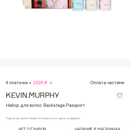
Подарки
Tom Ford
HFC
Для дома
Angiopharm
Техника
KIKO Milano
Estée Lauder
Clarins
0 - 9
100BON
4 платежа ×
2325 ₽
>
Оплата частями
22|11
KEVIN.MURPHY
A
Набор для волос Backstage.Passport
Acqua di Parma
*Цена на сайте может отличаться от цены в офлайн
Acque di Italia
НЕТ ОТЗЫВОВ
НАЛИЧИЕ В МАГАЗИНАХ