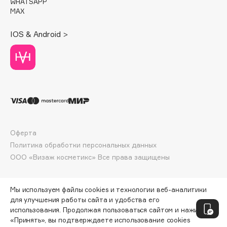
WHATSAPP
Deonica
MAX
Dessange
IOS & Android >
Dior
Divage
Dolce & Gabbana
Dolomit
Dorco
DP Daily Perfection
Dr. Vranjes Firenze
Оферта
Dr.Althea
Политика обработки персональных данных
Dr.Ceuracle
ООО «Визаж косметикс» Все права защищены
Dr.Jart+
DSD de Luxe
Мы используем файлы cookies и технологии веб-аналитики
Dyson
для улучшения работы сайта и удобства его
использования. Продолжая пользоваться сайтом и нажимая
«Принять», вы подтверждаете использование cookies