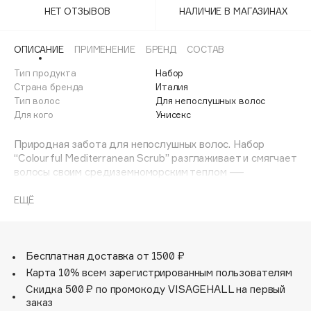
Adele for you
НЕТ ОТЗЫВОВ
НАЛИЧИЕ В МАГАЗИНАХ
Финал лета
Advante
ЭКСКЛЮЗИВ
1 АВГ - 31 АВГ
ОПИСАНИЕ
ПРИМЕНЕНИЕ
БРЕНД
СОСТАВ
Aesop
Age Stop
Тип продукта
Набор
ЭКСКЛЮЗИВ
Страна бренда
Италия
AHFA Cosmetics
Тип волос
Для непослушных волос
Ajmal
Для кого
Унисекс
Alix Avien
Природная забота для непослушных волос. Набор
Allies of Skin
“Colourful Mediterranean Scrub” разглаживает и смягчает
AMAN
волосы своим средиземноморским теплом —
чувственное путешествие в мир заботы.
Amina Daudova Brushes
ЕЩЁ
Amouage
LOVE Smoothing шампунь для разглаживания завитка:
при контакте с водой превращается в мягкую кремовую
Amuleto Di Casa
пену, которая бережно очищает вьющиеся волосы,
Angiopharm
ЭКСКЛЮЗИВ
разглаживает их и придает им блеск.
Бесплатная доставка от 1500 ₽
Annbeauty
Карта 10% всем зарегистрированным пользователям
LOVE Smoothing кондиционер для разглаживания
Anua
Скидка 500 ₽ по промокоду VISAGEHALL на первый
завитка: разглаживает вьющиеся и непослушные
заказ
Apadent
волосы, увлажняя и восстанавливая их эластичность.