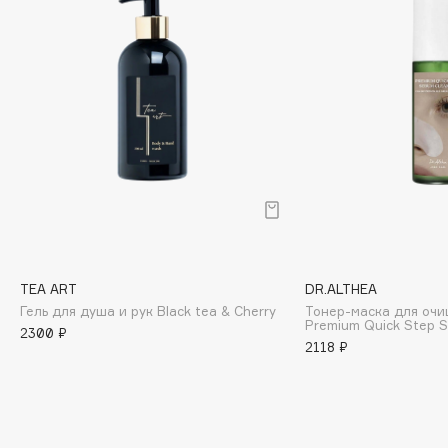
Biomed
Biorepair
Blanx
Blistex
BLOME
Boadicea The Victorious
Bobbi Brown
BOOMSHOP
BORK
Brunello Cucinelli
Bvlgari
TEA ART
DR.ALTHEA
Гель для душа и рук Black tea & Cherry
Тонер-маска для очи
by TERRY
Premium Quick Step 
2300 ₽
BY WISHTREND
2118 ₽
Byredo
C