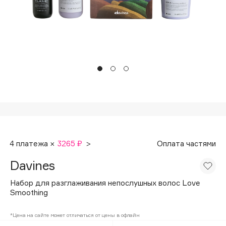
Подарки
Tom Ford
HFC
Для дома
Angiopharm
Техника
KIKO Milano
Estée Lauder
Clarins
0 - 9
100BON
4 платежа ×
3265 ₽
>
Оплата частями
22|11
Davines
A
Набор для разглаживания непослушных волос Love
Smoothing
Acqua di Parma
*Цена на сайте может отличаться от цены в офлайн
Acque di Italia