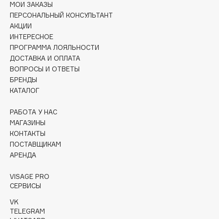
МОИ ЗАКАЗЫ
Collagenina
ПЕРСОНАЛЬНЫЙ КОНСУЛЬТАНТ
Consly
АКЦИИ
Corimo
ИНТЕРЕСНОЕ
CosRX
ПРОГРАММА ЛОЯЛЬНОСТИ
ДОСТАВКА И ОПЛАТА
Cottolina
ВОПРОСЫ И ОТВЕТЫ
Crescina
БРЕНДЫ
Cunzite
КАТАЛОГ
Curaprox
РАБОТА У НАС
МАГАЗИНЫ
D
КОНТАКТЫ
ПОСТАВЩИКАМ
АРЕНДА
d'Alba
DABO
VISAGE PRO
DARLING*
СЕРВИСЫ
Darphin
VK
TELEGRAM
Davines