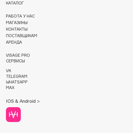
КАТАЛОГ
Cadence
РАБОТА У НАС
Capelli Dorati
МАГАЗИНЫ
Carbon Theory
КОНТАКТЫ
ПОСТАВЩИКАМ
Carmex
АРЕНДА
Carolina Herrera
Catrice
VISAGE PRO
Celimax
СЕРВИСЫ
Cettua
VK
TELEGRAM
Chupa Chups
WHATSAPP
Clarette
MAX
Clarins
IOS & Android >
Clarins Precious
НОВИНКА
Clinique
Clive Christian
Club De Nuit