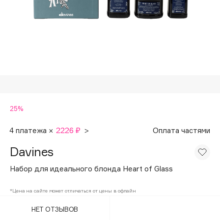
Подарки
Tom Ford
HFC
Для дома
Angiopharm
Техника
KIKO Milano
Estée Lauder
Clarins
0 - 9
25%
100BON
4 платежа ×
2226 ₽
>
Оплата частями
22|11
Davines
Набор для идеального блонда Heart of Glass
A
*Цена на сайте может отличаться от цены в офлайн
Acqua di Parma
НЕТ ОТЗЫВОВ
Acque di Italia