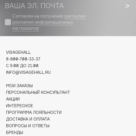
Biomed
ВАША ЭЛ. ПОЧТА
Biorepair
Согласен на получение
рассылки
Blanx
рекламно-информационных
Blistex
материалов
BLOME
Boadicea The Victorious
VISAGEHALL
Bobbi Brown
8-800-700-33-37
BOOMSHOP
C 9:00 ДО 21:00
BORK
INFO@VISAGEHALL.RU
Brunello Cucinelli
МОИ ЗАКАЗЫ
Bvlgari
ПЕРСОНАЛЬНЫЙ КОНСУЛЬТАНТ
by TERRY
АКЦИИ
BY WISHTREND
ИНТЕРЕСНОЕ
Byredo
ПРОГРАММА ЛОЯЛЬНОСТИ
ДОСТАВКА И ОПЛАТА
ВОПРОСЫ И ОТВЕТЫ
C
БРЕНДЫ