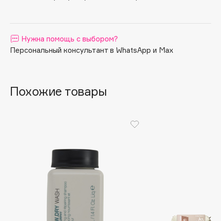
Apagard
Aravia Professional
Нужна помощь с выбором?
Arcadia
Персональный консультант в WhatsApp и Max
Archetype
Architect Demidoff
ARIVE MAKEUP
Похожие товары
Art&Fact
Art-Visage
Artdeco
Astra
Atelier Rebul
Augustinus Bader
Aveda
Avene