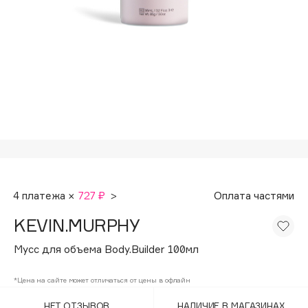
Подарки
Tom Ford
HFC
Для дома
Angiopharm
Техника
KIKO Milano
Estée Lauder
Clarins
0 - 9
100BON
4 платежа ×
727 ₽
>
Оплата частями
22|11
KEVIN.MURPHY
A
Мусс для объема Body.Builder 100мл
Acqua di Parma
*Цена на сайте может отличаться от цены в офлайн
Acque di Italia
НЕТ ОТЗЫВОВ
НАЛИЧИЕ В МАГАЗИНАХ