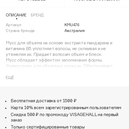
Adele for you
Финал лета
Advante
ЭКСКЛЮЗИВ
ОПИСАНИЕ
БРЕНД
1 АВГ - 31 АВГ
Aesop
Артикул
KMU476
Age Stop
Страна бренда
Австралия
ЭКСКЛЮЗИВ
AHFA Cosmetics
Мусс для объема на основе экстракта мандарина и
Ajmal
витамина B5 уплотняет волосы, не склеивая и не
утяжеляя их. Придает волосам объем и блеск.
Alix Avien
Мусс обладает эффектом запоминания формы.
Allies of Skin
Универсален для объемных укладок. Обеспечивает
AMAN
подвижную фиксацию и естественное здоровое сияние
локонов.
ЕЩЁ
Amina Daudova Brushes
Amouage
Нанести на влажные или сухие волосы, затем сделать
укладку.
Amuleto Di Casa
Бесплатная доставка от 1500 ₽
Angiopharm
ЭКСКЛЮЗИВ
Карта 10% всем зарегистрированным пользователям
Annbeauty
Скидка 500 ₽ по промокоду VISAGEHALL на первый
Anua
заказ
Только сертифицированные товары
Apadent