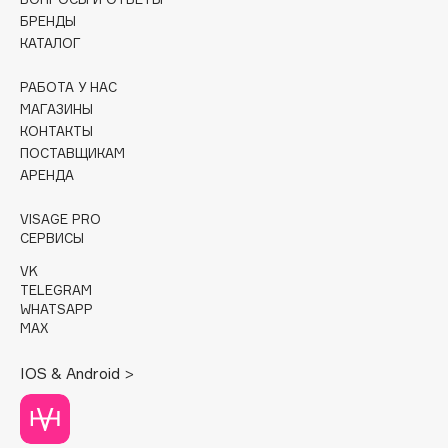
БРЕНДЫ
Cadence
КАТАЛОГ
Capelli Dorati
РАБОТА У НАС
Carbon Theory
МАГАЗИНЫ
Carmex
КОНТАКТЫ
Carolina Herrera
ПОСТАВЩИКАМ
АРЕНДА
Catrice
Celimax
VISAGE PRO
Cettua
СЕРВИСЫ
Chupa Chups
VK
Clarette
TELEGRAM
WHATSAPP
Clarins
MAX
Clarins Precious
НОВИНКА
IOS & Android >
Clinique
Clive Christian
Club De Nuit