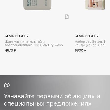
B
Babor
Baffy
Balmain Hair Couture
ЭКСКЛЮЗИВ
Banderas
KEVIN.MURPHY
KEVIN.MURPHY
Шампунь питательный и
Набор Jet Setter: Ша
Basicare
восстанавливающий Blow.Dry Wash
кондиционер + лак +
Batiste
4870 ₽
6800 ₽
Beauty Bomb
Beauty Pati
Beautyblades
НОВИНКА
beautyblender
Bebble
Beverly Hills Polo Club
Узнавайте первыми об акциях и
Biodance
специальных предложениях
Bioderma