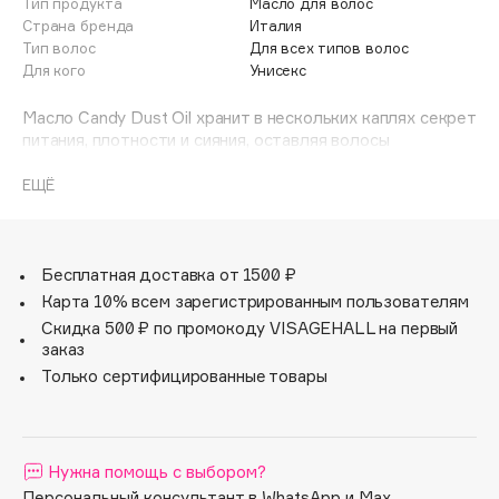
Тип продукта
Масло для волос
Adele for you
Страна бренда
Италия
Финал лета
Advante
Тип волос
Для всех типов волос
ЭКСКЛЮЗИВ
Для кого
Унисекс
1 АВГ - 31 АВГ
Aesop
Age Stop
Масло Candy Dust Oil хранит в нескольких каплях секрет
ЭКСКЛЮЗИВ
питания, плотности и сияния, оставляя волосы
AHFA Cosmetics
невероятно лёгкими и шелковистыми!
Ajmal
ЕЩЁ
Благодаря своей особой формуле, обогащённой
Alix Avien
сертифицированными органическими маслами арганы и
Allies of Skin
льна, оно сокращает время сушки и помогает добиться
AMAN
идеальной укладки всего за несколько минут.
Бесплатная доставка от 1500 ₽
Карта 10% всем зарегистрированным пользователям
Amina Daudova Brushes
В этом лимитированном издании аромат Candy Dust с
Скидка 500 ₽ по промокоду VISAGEHALL на первый
Amouage
его сладкими, карамельными и цитрусовыми нотами
заказ
делает его идеальным подарком для самого
Amuleto Di Casa
Только сертифицированные товары
волшебного времени года!
Angiopharm
ЭКСКЛЮЗИВ
Annbeauty
Anua
Нужна помощь с выбором?
Apadent
Персональный консультант в WhatsApp и Max