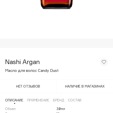
Подарки
Tom Ford
HFC
Для дома
Angiopharm
Техника
KIKO Milano
Estée Lauder
Clarins
0 - 9
Nashi Argan
100BON
Масло для волос Candy Dust
22|11
НЕТ ОТЗЫВОВ
НАЛИЧИЕ В МАГАЗИНАХ
A
ОПИСАНИЕ
ПРИМЕНЕНИЕ
БРЕНД
СОСТАВ
Acqua di Parma
Объем
30мл
Acque di Italia