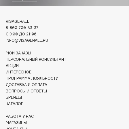
Biomed
Biorepair
Blanx
VISAGEHALL
Blistex
8-800-700-33-37
BLOME
C 9:00 ДО 21:00
INFO@VISAGEHALL.RU
Boadicea The Victorious
Bobbi Brown
МОИ ЗАКАЗЫ
BOOMSHOP
ПЕРСОНАЛЬНЫЙ КОНСУЛЬТАНТ
АКЦИИ
BORK
ИНТЕРЕСНОЕ
Brunello Cucinelli
ПРОГРАММА ЛОЯЛЬНОСТИ
Bvlgari
ДОСТАВКА И ОПЛАТА
by TERRY
ВОПРОСЫ И ОТВЕТЫ
БРЕНДЫ
BY WISHTREND
КАТАЛОГ
Byredo
РАБОТА У НАС
МАГАЗИНЫ
C