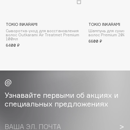
B
Babor
Baffy
TOKIO INKARAMI
TOKIO INKARAMI
Сыворотка-уход для восстановления
Шампунь для сухих 
Balmain Hair Couture
ЭКСКЛЮЗИВ
волос Outkarami Air Treatmet Premium
волос Premium 200м
100мл
Banderas
6600 ₽
6400 ₽
Basicare
Batiste
Beauty Bomb
Beauty Pati
Beautyblades
НОВИНКА
beautyblender
Узнавайте первыми об акциях и
Bebble
специальных предложениях
Beverly Hills Polo Club
Biodance
Bioderma
ВАША ЭЛ. ПОЧТА