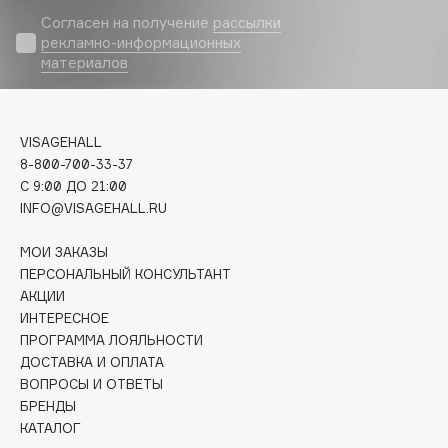
Biomed
Согласен на получение
рассылки
Biorepair
рекламно-информационных
Blanx
материалов
Blistex
BLOME
VISAGEHALL
Boadicea The Victorious
8-800-700-33-37
Bobbi Brown
C 9:00 ДО 21:00
BOOMSHOP
INFO@VISAGEHALL.RU
BORK
МОИ ЗАКАЗЫ
Brunello Cucinelli
ПЕРСОНАЛЬНЫЙ КОНСУЛЬТАНТ
Bvlgari
АКЦИИ
by TERRY
ИНТЕРЕСНОЕ
ПРОГРАММА ЛОЯЛЬНОСТИ
BY WISHTREND
ДОСТАВКА И ОПЛАТА
Byredo
ВОПРОСЫ И ОТВЕТЫ
БРЕНДЫ
КАТАЛОГ
C