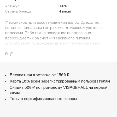
Adele for you
Артикул
DJ26
Финал лета
Advante
Страна бренда
Япония
ЭКСКЛЮЗИВ
1 АВГ - 31 АВГ
Aesop
Маска-уход для восстановления волос. Средство
Age Stop
является финальным штрихом в домашнем уходе за
ЭКСКЛЮЗИВ
волосами. Работая на поверхности волос, оно
AHFA Cosmetics
возрождает их за счет интенсивного питания,
Ajmal
способствует удержанию влаги и также усиливает
защитный барьер на поверхности. Содержит
Alix Avien
фуллерены, которые стимулируют рост волос и
ЕЩЁ
Allies of Skin
препятствуют процессу окислению.
AMAN
При применении маски-ухода два раза в неделю волосы
Amina Daudova Brushes
дольше остаются шелковистыми, мягкими и
Бесплатная доставка от 1500 ₽
Amouage
блестящими.
Карта 10% всем зарегистрированным пользователям
Amuleto Di Casa
Скидка 500 ₽ по промокоду VISAGEHALL на первый
Возьмите небольшое количество маски и распределите
заказ
Angiopharm
ЭКСКЛЮЗИВ
ее между ладонями. Нанести на чистые сухие волосы,
Только сертифицированные товары
оставить на 5-10 минут, затем тщательно смыть теплой
Annbeauty
водой. Рекомендуется использовать его два раза в
Anua
неделю.
Apadent