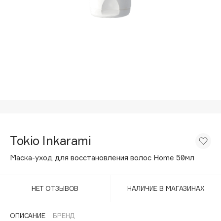
Подарки
Tom Ford
HFC
Для дома
Angiopharm
Техника
KIKO Milano
Estée Lauder
Clarins
0 - 9
100BON
Tokio Inkarami
22|11
Маска-уход для восстановления волос Home 50мл
A
НЕТ ОТЗЫВОВ
НАЛИЧИЕ В МАГАЗИНАХ
Acqua di Parma
Acque di Italia
ОПИСАНИЕ
БРЕНД