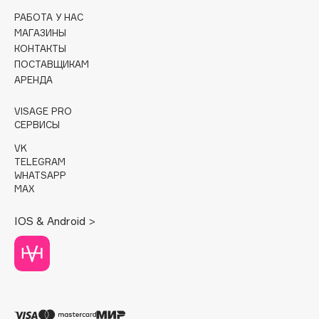
РАБОТА У НАС
Cadence
МАГАЗИНЫ
Capelli Dorati
КОНТАКТЫ
ПОСТАВЩИКАМ
Carbon Theory
АРЕНДА
Carmex
Carolina Herrera
VISAGE PRO
СЕРВИСЫ
Catrice
Celimax
VK
TELEGRAM
Cettua
WHATSAPP
Chupa Chups
MAX
Clarette
IOS & Android >
Clarins
Clarins Precious
НОВИНКА
Clinique
Clive Christian
Club De Nuit