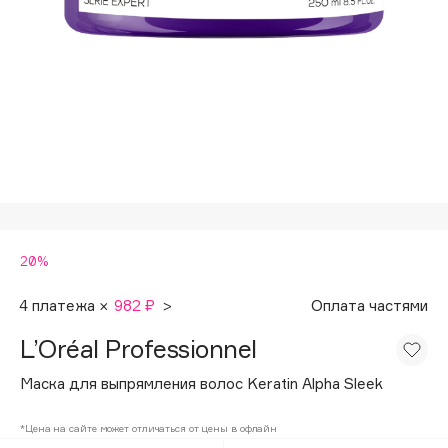
Подарки
Tom Ford
HFC
Для дома
Angiopharm
Техника
KIKO Milano
Estée Lauder
Clarins
0 - 9
20%
100BON
22|11
4 платежа ×
982 ₽
>
Оплата частями
L’Oréal Professionnel
A
Маска для выпрямления волос Keratin Alpha Sleek
Acqua di Parma
*Цена на сайте может отличаться от цены в офлайн
Acque di Italia