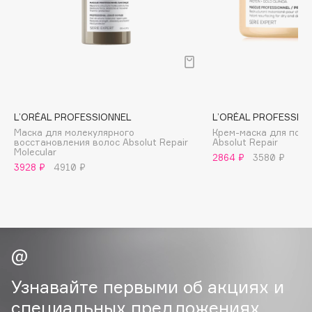
B
Babor
Baffy
Balmain Hair Couture
ЭКСКЛЮЗИВ
Banderas
L’ORÉAL PROFESSIONNEL
L’ORÉAL PROFESSIO
Basicare
Маска для молекулярного
Крем-маска для пов
Batiste
восстановления волос Absolut Repair
Absolut Repair
Molecular
Beauty Bomb
2864 ₽
3580 ₽
3928 ₽
4910 ₽
Beauty Pati
Beautyblades
НОВИНКА
beautyblender
Bebble
Beverly Hills Polo Club
Biodance
Узнавайте первыми об акциях и
Bioderma
специальных предложениях