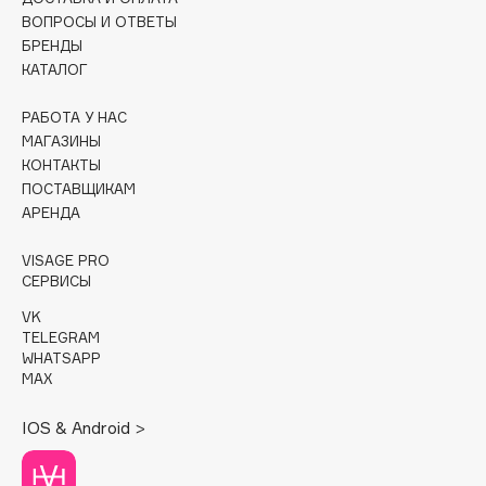
ВОПРОСЫ И ОТВЕТЫ
Cadence
БРЕНДЫ
КАТАЛОГ
Capelli Dorati
Carbon Theory
РАБОТА У НАС
Carmex
МАГАЗИНЫ
Carolina Herrera
КОНТАКТЫ
ПОСТАВЩИКАМ
Catrice
АРЕНДА
Celimax
Cettua
VISAGE PRO
СЕРВИСЫ
Chupa Chups
Clarette
VK
TELEGRAM
Clarins
WHATSAPP
Clarins Precious
MAX
Clinique
IOS & Android >
Clive Christian
Club De Nuit