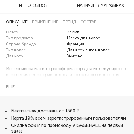
Adele for you
НЕТ ОТЗЫВОВ
НАЛИЧИЕ В МАГАЗИНАХ
Финал лета
Advante
ЭКСКЛЮЗИВ
1 АВГ - 31 АВГ
Aesop
ОПИСАНИЕ
ПРИМЕНЕНИЕ
БРЕНД
СОСТАВ
Age Stop
Объем
ЭКСКЛЮЗИВ
250мл
Тип продукта
Маска для волос
AHFA Cosmetics
Страна бренда
Франция
Ajmal
Тип волос
Для всех типов волос
Для кого
Унисекс
Alix Avien
Allies of Skin
Интенсивная маска-трансформатор для молекулярного
AMAN
изменения геометрии волоса и тотального контроля
объема. Продукт активируется при помощи тепла,
Amina Daudova Brushes
обеспечивая эффект дисциплины, который сохраняется
ЕЩЁ
Amouage
до 2 недель.
Amuleto Di Casa
Маска обладает насыщенной обволакивающей
Angiopharm
ЭКСКЛЮЗИВ
текстурой. Она глубоко проникает в структуру волоса,
Бесплатная доставка от 1500 ₽
Annbeauty
разглаживая чешуйки и предотвращая образование
Карта 10% всем зарегистрированным пользователям
нежелательных завитков даже при высокой влажности.
Anua
Скидка 500 ₽ по промокоду VISAGEHALL на первый
заказ
Apadent