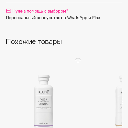
Apagard
Нужна помощь с выбором?
Aravia Professional
Персональный консультант в WhatsApp и Max
Arcadia
Archetype
Architect Demidoff
Похожие товары
ARIVE MAKEUP
Art&Fact
Art-Visage
Artdeco
Astra
Atelier Rebul
Augustinus Bader
Aveda
Avene