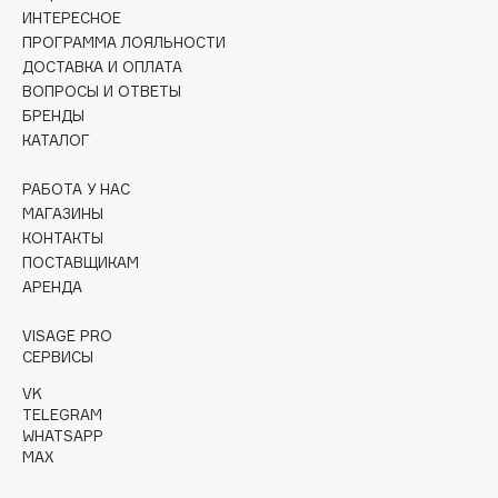
Collagenina
ИНТЕРЕСНОЕ
ПРОГРАММА ЛОЯЛЬНОСТИ
Consly
ДОСТАВКА И ОПЛАТА
Corimo
ВОПРОСЫ И ОТВЕТЫ
CosRX
БРЕНДЫ
Cottolina
КАТАЛОГ
Crescina
РАБОТА У НАС
Cunzite
МАГАЗИНЫ
Curaprox
КОНТАКТЫ
ПОСТАВЩИКАМ
АРЕНДА
D
VISAGE PRO
СЕРВИСЫ
d'Alba
DABO
VK
TELEGRAM
DARLING*
WHATSAPP
Darphin
MAX
Davines