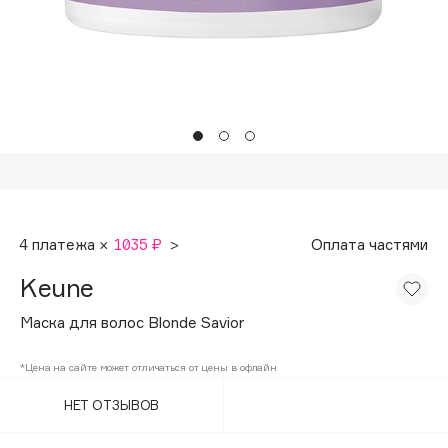
Подарки
Tom Ford
HFC
Для дома
Angiopharm
Техника
KIKO Milano
Estée Lauder
Clarins
0 - 9
4 платежа ×
1035 ₽
>
Оплата частями
100BON
Keune
22|11
Маска для волос Blonde Savior
A
*Цена на сайте может отличаться от цены в офлайн
НЕТ ОТЗЫВОВ
Acqua di Parma
Acque di Italia