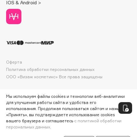
IOS & Android >
Deonica
Dessange
Dior
Divage
Dolce & Gabbana
Dolomit
Dorco
Оферта
DP Daily Perfection
Политика обработки персональных данных
Dr. Vranjes Firenze
ООО «Визаж косметикс» Все права защищены
Dr.Althea
Dr.Ceuracle
Мы используем файлы cookies и технологии веб-аналитики
Dr.Jart+
для улучшения работы сайта и удобства его
DSD de Luxe
использования. Продолжая пользоваться сайтом и нажимая
«Принять», вы подтверждаете использование cookies
Dyson
вашего браузера и соглашаетесь
с политикой обработки
персональных данных.
СООБЩИТЬ О ПОСТУПЛЕНИИ
4140 ₽