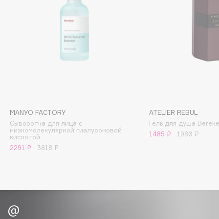
Biomed
Biorepair
Blanx
Blistex
BLOME
Boadicea The Victorious
Bobbi Brown
BOOMSHOP
BORK
MANYO FACTORY
ATELIER REBUL
Сыворотка для лица с
Гель для душа Berek
Brunello Cucinelli
низкомолекулярной гиалуроновой
1485 ₽
1980 ₽
кислотой
Bvlgari
2291 ₽
3818 ₽
by TERRY
BY WISHTREND
Byredo
C