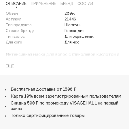
ОПИСАНИЕ
ПРИМЕНЕНИЕ
БРЕНД
СОСТАВ
Adele for you
Финал лета
Advante
Объем
200мл
ЭКСКЛЮЗИВ
1 АВГ - 31 АВГ
Артикул
21446
Aesop
Тип продукта
Шампунь
Age Stop
Страна бренда
Голландия
ЭКСКЛЮЗИВ
Тип волос
Для окрашеных
AHFA Cosmetics
Для кого
Для нее
Ajmal
Интенсивная маска для волос с гликолевой кислотой и
Alix Avien
креатином для чувствительных, ослабленных,
Allies of Skin
обесцвеченных волос. Восстанавливает волосы изнутри
ЕЩЁ
AMAN
Кортекса, уменьшая ломкость и обеспечивая
немедленное увлажнение для здоровых волос и
Amina Daudova Brushes
придания им блеска.
Amouage
Бесплатная доставка от 1500 ₽
Amuleto Di Casa
Карта 10% всем зарегистрированным пользователям
Angiopharm
Скидка 500 ₽ по промокоду VISAGEHALL на первый
ЭКСКЛЮЗИВ
заказ
Annbeauty
Только сертифицированные товары
Anua
Apadent