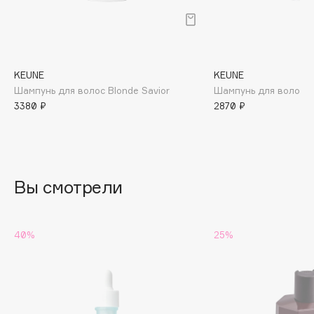
B
Babor
Baffy
KEUNE
KEUNE
Balmain Hair Couture
ЭКСКЛЮЗИВ
Шампунь для волос Blonde Savior
Шампунь для волос Sa
Banderas
3380 ₽
2870 ₽
Basicare
Batiste
Beauty Bomb
Beauty Pati
Вы смотрели
Beautyblades
НОВИНКА
beautyblender
40%
25%
Bebble
Beverly Hills Polo Club
Biodance
Bioderma