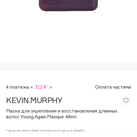
Подарки
Tom Ford
HFC
Для дома
Angiopharm
Техника
KIKO Milano
Estée Lauder
Clarins
0 - 9
100BON
4 платежа ×
312 ₽
>
Оплата частями
22|11
KEVIN.MURPHY
A
Маска для укрепления и восстановления длинных
волос Young.Again.Masque 40мл
Acqua di Parma
*Цена на сайте может отличаться от цены в офлайн
Acque di Italia