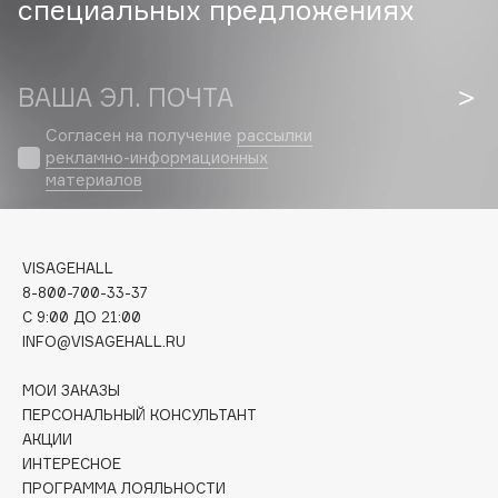
специальных предложениях
Biomed
Biorepair
Blanx
ВАША ЭЛ. ПОЧТА
Blistex
BLOME
Согласен на получение
рассылки
рекламно-информационных
Boadicea The Victorious
материалов
Bobbi Brown
BOOMSHOP
BORK
VISAGEHALL
Brunello Cucinelli
8-800-700-33-37
Bvlgari
C 9:00 ДО 21:00
INFO@VISAGEHALL.RU
by TERRY
BY WISHTREND
МОИ ЗАКАЗЫ
Byredo
ПЕРСОНАЛЬНЫЙ КОНСУЛЬТАНТ
АКЦИИ
ИНТЕРЕСНОЕ
C
ПРОГРАММА ЛОЯЛЬНОСТИ