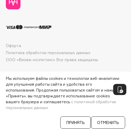
Collagenina
Consly
Corimo
CosRX
Cottolina
Crescina
Оферта
Cunzite
Политика обработки персональных данных
ООО «Визаж косметикс» Все права защищены
Curaprox
Мы используем файлы cookies и технологии веб-аналитики
D
для улучшения работы сайта и удобства его
использования. Продолжая пользоваться сайтом и нажимая
d'Alba
«Принять», вы подтверждаете использование cookies
вашего браузера и соглашаетесь
с политикой обработки
DABO
персональных данных.
ДОБАВИТЬ В КОРЗИНУ
1250 ₽
DARLING*
Darphin
ПРИНЯТЬ
ОТМЕНИТЬ
Davines