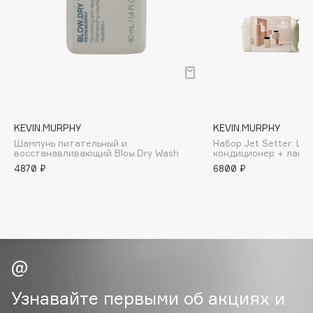
B
Babor
Baffy
Balmain Hair Couture
ЭКСКЛЮЗИВ
Banderas
Basicare
KEVIN.MURPHY
KEVIN.MURPHY
Batiste
Шампунь питательный и
Набор Jet Setter: Ша
восстанавливающий Blow.Dry Wash
кондиционер + лак +
Beauty Bomb
4870 ₽
6800 ₽
Beauty Pati
Beautyblades
НОВИНКА
beautyblender
Bebble
Beverly Hills Polo Club
Biodance
Узнавайте первыми об акциях и
Bioderma