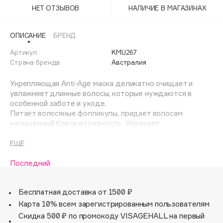
Adele for you
НЕТ ОТЗЫВОВ
НАЛИЧИЕ В МАГАЗИНАХ
Финал лета
Advante
ЭКСКЛЮЗИВ
1 АВГ - 31 АВГ
ОПИСАНИЕ
БРЕНД
Aesop
Age Stop
Артикул
KMU267
ЭКСКЛЮЗИВ
Страна бренда
Австралия
AHFA Cosmetics
Ajmal
Укрепляющая Anti-Age маска деликатно очищает и
увлажняет длинные волосы, которые нуждаются в
Alix Avien
особенной заботе и уходе.
Allies of Skin
Питает волосяные фолликулы, придает волосам
AMAN
насыщенный блеск и гладкость. Улучшает
метаболические процессы эпидермиса, обладает
Amina Daudova Brushes
термозащитой и антистатическим эффектом.
ЕЩЁ
Amouage
Предотвращает появление секущихся концов.
Обеспечивает ежедневную защиту от негативного
Последний
Amuleto Di Casa
воздействия окружающей среды. Оказывает
Angiopharm
ЭКСКЛЮЗИВ
успокаивающее действие на кожу головы.
Бесплатная доставка от 1500 ₽
Annbeauty
Нанесите на вымытые волосы, оставить в течение 5-15
Карта 10% всем зарегистрированным пользователям
Anua
минут, затем смыть.
Скидка 500 ₽ по промокоду VISAGEHALL на первый
Apadent