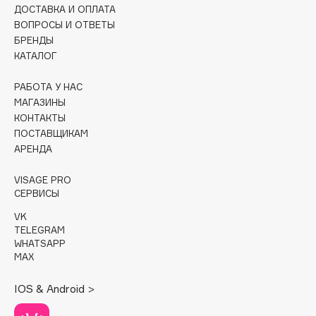
ДОСТАВКА И ОПЛАТА
ВОПРОСЫ И ОТВЕТЫ
Cadence
БРЕНДЫ
Capelli Dorati
КАТАЛОГ
Carbon Theory
Carmex
РАБОТА У НАС
МАГАЗИНЫ
Carolina Herrera
КОНТАКТЫ
Catrice
ПОСТАВЩИКАМ
Celimax
АРЕНДА
Cettua
VISAGE PRO
Chupa Chups
СЕРВИСЫ
Clarette
VK
Clarins
TELEGRAM
Clarins Precious
WHATSAPP
НОВИНКА
MAX
Clinique
Clive Christian
IOS & Android >
Club De Nuit