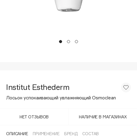
Подарки
Tom Ford
HFC
Для дома
Angiopharm
Техника
KIKO Milano
Estée Lauder
Clarins
0 - 9
100BON
Institut Esthederm
22|11
Лосьон успокаивающий увлажняющий Osmoclean
A
НЕТ ОТЗЫВОВ
НАЛИЧИЕ В МАГАЗИНАХ
Acqua di Parma
Acque di Italia
ОПИСАНИЕ
ПРИМЕНЕНИЕ
БРЕНД
СОСТАВ