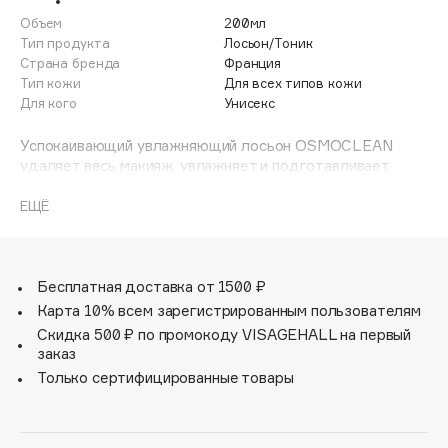
Adele for you
Объем
200мл
Финал лета
Advante
Тип продукта
Лосьон/Тоник
ЭКСКЛЮЗИВ
Страна бренда
Франция
1 АВГ - 31 АВГ
Aesop
Тип кожи
Для всех типов кожи
Age Stop
Для кого
Унисекс
ЭКСКЛЮЗИВ
AHFA Cosmetics
Успокаивающий увлажняющий лосьон OSMOCLEAN
Ajmal
удаляет весь макияж, увлажняет и подготавливает
кожу к нанесению уходовых средств. Лосьон
Alix Avien
OSMOCLEAN заботится о молодости кожи с первого
ЕЩЁ
Allies of Skin
шага вашей бьюти-рутины. Обладает высокой
AMAN
переносимостью.
Amina Daudova Brushes
Бесплатная доставка от 1500 ₽
Amouage
Карта 10% всем зарегистрированным пользователям
Amuleto Di Casa
Скидка 500 ₽ по промокоду VISAGEHALL на первый
заказ
Angiopharm
ЭКСКЛЮЗИВ
Только сертифицированные товары
Annbeauty
Anua
Apadent