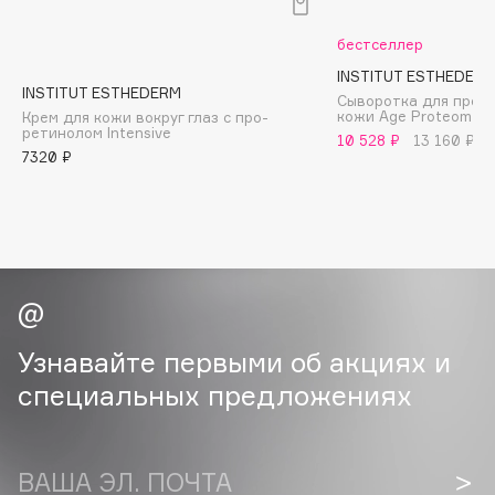
B
бестселлер
Babor
INSTITUT ESTHEDER
Baffy
INSTITUT ESTHEDERM
Сыворотка для прод
кожи Age Proteom
Крем для кожи вокруг глаз с про-
Balmain Hair Couture
ЭКСКЛЮЗИВ
ретинолом Intensive
10 528 ₽
13 160 ₽
Banderas
7320 ₽
Basicare
Batiste
Beauty Bomb
Beauty Pati
Beautyblades
НОВИНКА
beautyblender
Узнавайте первыми об акциях и
Bebble
специальных предложениях
Beverly Hills Polo Club
Biodance
Bioderma
ВАША ЭЛ. ПОЧТА