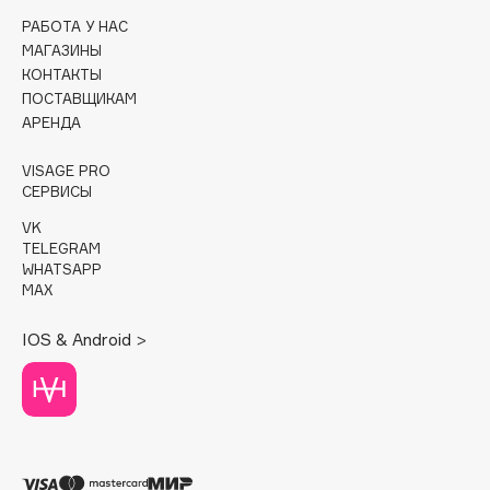
РАБОТА У НАС
Cadence
МАГАЗИНЫ
Capelli Dorati
КОНТАКТЫ
ПОСТАВЩИКАМ
Carbon Theory
АРЕНДА
Carmex
Carolina Herrera
VISAGE PRO
СЕРВИСЫ
Catrice
Celimax
VK
TELEGRAM
Cettua
WHATSAPP
Chupa Chups
MAX
Clarette
IOS & Android >
Clarins
Clarins Precious
НОВИНКА
Clinique
Clive Christian
Club De Nuit