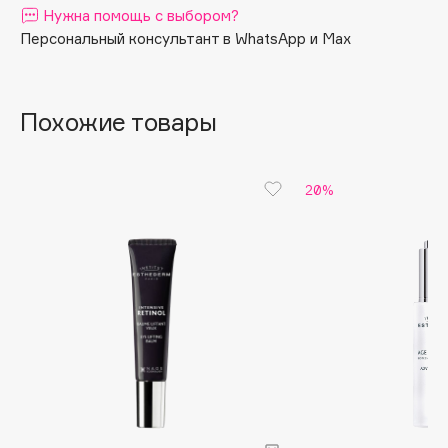
Нужна помощь с выбором?
Apagard
Персональный консультант в WhatsApp и Max
Aravia Professional
Arcadia
Archetype
Похожие товары
Architect Demidoff
ARIVE MAKEUP
20%
Art&Fact
Art-Visage
Artdeco
Astra
Atelier Rebul
Augustinus Bader
Aveda
Avene