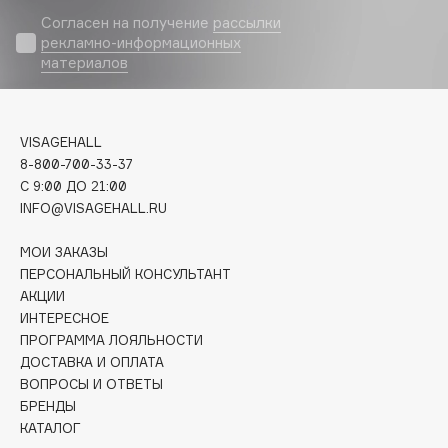
Biomed
Согласен на получение
рассылки
Biorepair
рекламно-информационных
Blanx
материалов
Blistex
BLOME
VISAGEHALL
Boadicea The Victorious
8-800-700-33-37
Bobbi Brown
C 9:00 ДО 21:00
BOOMSHOP
INFO@VISAGEHALL.RU
BORK
МОИ ЗАКАЗЫ
Brunello Cucinelli
ПЕРСОНАЛЬНЫЙ КОНСУЛЬТАНТ
Bvlgari
АКЦИИ
by TERRY
ИНТЕРЕСНОЕ
ПРОГРАММА ЛОЯЛЬНОСТИ
BY WISHTREND
ДОСТАВКА И ОПЛАТА
Byredo
ВОПРОСЫ И ОТВЕТЫ
БРЕНДЫ
КАТАЛОГ
C