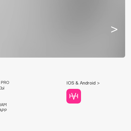
E PRO
IOS & Android >
СЫ
RAM
APP