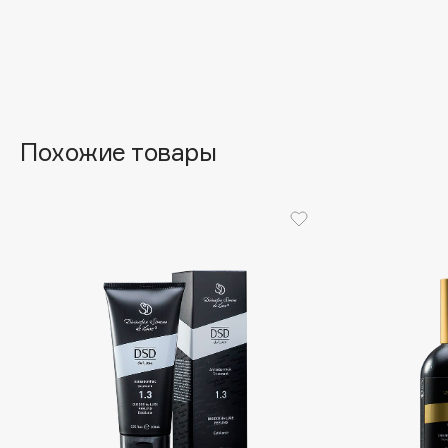
Aravia Professional
Alix Avien
Arcadia
Allies of Skin
Archetype
AMAN
Похожие товары
B
Babor
beautyblender
Baffy
Bebble
Balmain Hair Couture
Beverly Hills Polo Club
ЭКСКЛЮЗИВ
Biodance
Banderas
Bioderma
Basicare
Biomed
Batiste
Biorepair
Beauty Bomb
Blanx
Beauty Pati
Blistex
Beautyblades
НОВИНКА