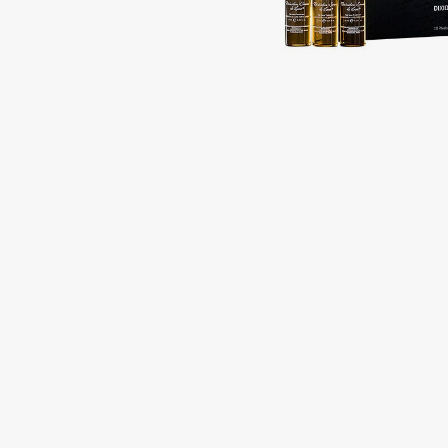
Подарки
0 - 9
Для дома
100BON
22|11
Техника
A
Acqua di Parma
Amina Daudova Brushes
Acque di Italia
Amouage
Adele for you
Amuleto Di Casa
Advante
Angiopharm
ЭКСКЛЮЗИВ
ЭКСКЛЮЗИВ
Aesop
Annbeauty
Age Stop
Anua
ЭКСКЛЮЗИВ
Apadent
AHFA Cosmetics
Apagard
Ajmal