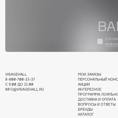
D
d'Alba
Dior
ВА
DABO
Divage
DARLING*
Dolce & Gabbana
Darphin
Dolomit
Согла
Davines
Dorco
инфор
Deonica
DP Daily Perfection
Dessange
Dr. Vranjes Firenze
VISAGEHALL
МОИ ЗАКАЗЫ
8-800-700-33-37
ПЕРСОНАЛЬНЫЙ КОНС
E
C 9:00 ДО 21:00
АКЦИИ
INFO@VISAGEHALL.RU
ИНТЕРЕСНОЕ
ПРОГРАММА ЛОЯЛЬН
Eat My
Ella Bartsueva Brushes
ДОСТАВКА И ОПЛАТА
Ecolatier
EMBRACE Haircare
ВОПРОСЫ И ОТВЕТЫ
БРЕНДЫ
Ecotools
Emmanuelle Jane
КАТАЛОГ
EGIA
Enough