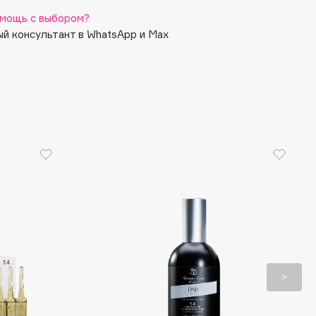
ивопоказания. Посоветуйтесь с врачом.
мощь с выбором?
й консультант в WhatsApp и Max