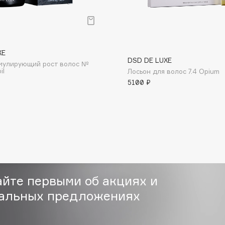
р
XE
DSD DE LUXE
мулирующий рост волос №
il
Лосьон для волос 7.4 Opium
Consly
5100 ₽
Corimo
CosRX
Cottolina
Crescina
Cunzite
Curaprox
айте первыми об акциях и
альных предложениях