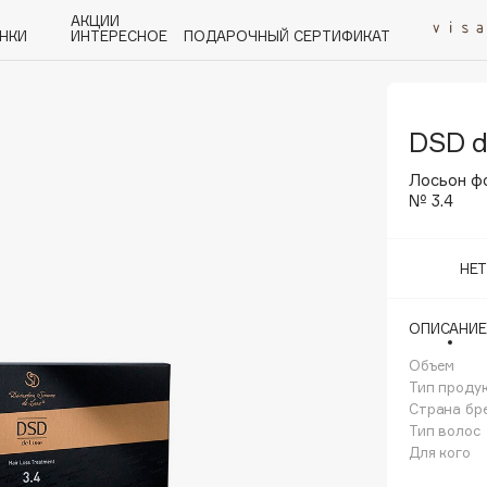
АКЦИИ
НКИ
ИНТЕРЕСНОЕ
ПОДАРОЧНЫЙ СЕРТИФИКАТ
DSD d
P
Q
R
S
T
U
V
W
Y
Z
А - Я
Лосьон фо
№ 3.4
НЕ
Angiopharm
ОПИСАНИЕ
KIKO Milano
Объем
Estée Lauder
Тип проду
Clarins
Страна бр
Тип волос
Для кого