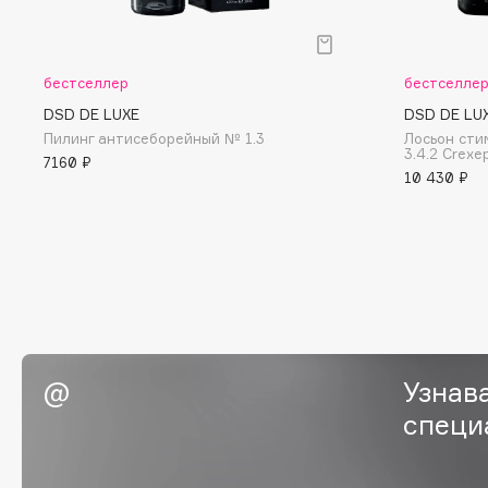
BLOME
бестселлер
бестселле
C
DSD DE LUXE
DSD DE LU
Пилинг антисеборейный № 1.3
Лосьон сти
3.4.2 Crexep
7160 ₽
Cadence
Chupa Chups
10 430 ₽
Capelli Dorati
Clarette
Carbon Theory
Clarins
Carmex
Clarins Precious
НОВИНКА
Carolina Herrera
Clinique
Catrice
Clive Christian
Celimax
Club De Nuit
Cettua
Узнав
Collagenina
специ