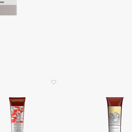
Consly
Corimo
CosRX
Cottolina
Crescina
Cunzite
Curaprox