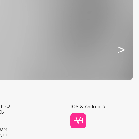
E PRO
IOS & Android >
СЫ
RAM
APP