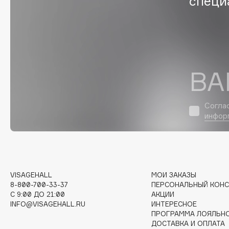
специ
EGIA
EpilProfi
Eigshow
Erborian
Elemis
Essence
Elian Russia
Essential Parfums Paris
ВА
Elie Saab
Estrâde
Согла
инфор
F
FANE
Flipper
Farmstay
FLOEMA
Felce Azzurra
Floraïku
VISAGEHALL
МОИ ЗАКАЗЫ
8-800-700-33-37
ПЕРСОНАЛЬНЫЙ КОНС
Fillerina
Forlle'd
ЭКСКЛЮЗИВ
C 9:00 ДО 21:00
АКЦИИ
Fiona Franchimon
INFO@VISAGEHALL.RU
ИНТЕРЕСНОЕ
ПРОГРАММА ЛОЯЛЬН
ДОСТАВКА И ОПЛАТА