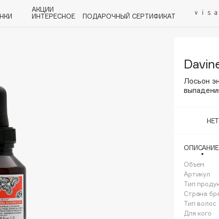
АКЦИИ
НКИ
ИНТЕРЕСНОЕ
ПОДАРОЧНЫЙ СЕРТИФИКАТ
Davin
P
Q
R
S
T
U
V
W
Y
Z
А - Я
Лосьон э
выпадени
НЕ
Angiopharm
ОПИСАНИЕ
KIKO Milano
Объем
Estée Lauder
Артикул
Clarins
Тип проду
Страна бр
Тип волос
Для кого