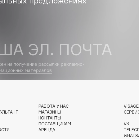
альных предложениях
Eva Mosaic
Ex Nihilo
EXOARI L
ША ЭЛ. ПОЧТА
сен на получение
рассылки рекламно-
мационных материалов
Fragrance Du Bois
Frederic Malle
Frudia
РАБОТА У НАС
VISAG
УЛЬТАНТ
МАГАЗИНЫ
СЕРВИ
Funny Organix
КОНТАКТЫ
ПОСТАВЩИКАМ
VK
ОСТИ
АРЕНДА
TELEG
WHATS