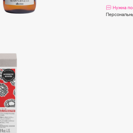
Aveda
Нужна по
Avene
Персональны
Boadicea The Victorious
Bobbi Brown
BOOMSHOP
BORK
Brunello Cucinelli
Bvlgari
by TERRY
BY WISHTREND
Byredo