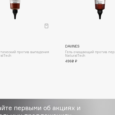
Dr.Althea
Dr.Ceuracle
Dr.Jart+
DSD de Luxe
Dyson
DAVINES
етический против выпадения
Гель очищающий против пер
ralTech
NaturalTech
4960 ₽
Estée Lauder
Etat Pur
айте первыми об акциях и
Etude House
Etude organix