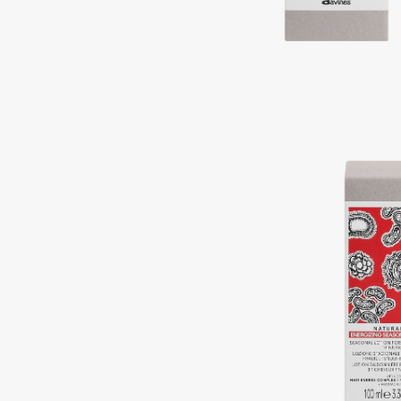
Aravia Professional
Alix Avien
Arcadia
Allies of Skin
Archetype
AMAN
B
Babor
beautyblender
Baffy
Bebble
Balmain Hair Couture
Beverly Hills Polo Club
ЭКСКЛЮЗИВ
Biodance
Banderas
Bioderma
Basicare
Biomed
Batiste
Biorepair
Beauty Bomb
Blanx
Beauty Pati
Blistex
Beautyblades
НОВИНКА