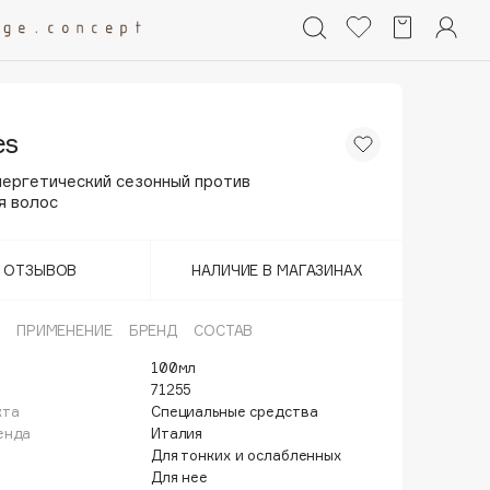
es
нергетический сезонный против
я волос
Т ОТЗЫВОВ
НАЛИЧИЕ В МАГАЗИНАХ
ПРИМЕНЕНИЕ
БРЕНД
СОСТАВ
100мл
71255
кта
Специальные средства
енда
Италия
Для тонких и ослабленных
Для нее