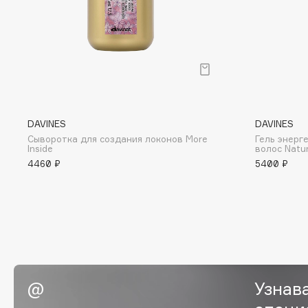
D
d'Alba
Dior
DABO
Divage
DARLING*
Dolce & Gabbana
Darphin
Dolomit
Davines
Dorco
DAVINES
DAVINES
Deonica
DP Daily Perfection
Сыворотка для создания локонов More
Гель энерг
Inside
волос Natu
Dessange
Dr. Vranjes Firenze
4460 ₽
5400 ₽
E
Eat My
Ella Bartsueva Brushes
Ecolatier
EMBRACE Haircare
Узнав
Ecotools
Emmanuelle Jane
EGG
Enough