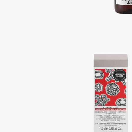
Подарки
0 - 9
Для дома
100BON
22|11
Техника
A
Acqua di Parma
Amina Daudova Brushes
Acque di Italia
Amouage
Adele for you
Amuleto Di Casa
Advante
Angiopharm
ЭКСКЛЮЗИВ
ЭКСКЛЮЗИВ
Aesop
Annbeauty
Age Stop
Anua
ЭКСКЛЮЗИВ
Apadent
AHFA Cosmetics
Apagard
Ajmal