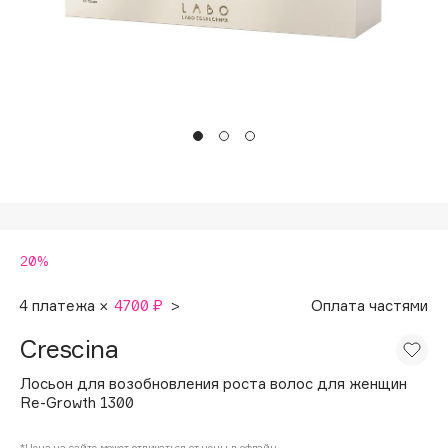
Подарки
Tom Ford
HFC
Для дома
Angiopharm
Техника
KIKO Milano
Estée Lauder
Clarins
0 - 9
20%
100BON
22|11
4 платежа ×
4700 ₽
>
Оплата частями
Crescina
A
Лосьон для возобновления роста волос для женщин
Re-Growth 1300
Acqua di Parma
Acque di Italia
*Цена на сайте может отличаться от цены в офлайн