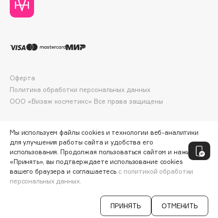
Collagenina
Consly
Corimo
CosRX
Cottolina
Crescina
Оферта
Cunzite
Политика обработки персональных данных
Curaprox
ООО «Визаж косметикс» Все права защищены
D
Мы используем файлы cookies и технологии веб-аналитики
для улучшения работы сайта и удобства его
использования. Продолжая пользоваться сайтом и нажимая
d'Alba
«Принять», вы подтверждаете использование cookies
DABO
вашего браузера и соглашаетесь
с политикой обработки
персональных данных.
DARLING*
ДОБАВИТЬ В КОРЗИНУ
18 800 ₽
23 500 ₽
Darphin
ПРИНЯТЬ
ОТМЕНИТЬ
Davines