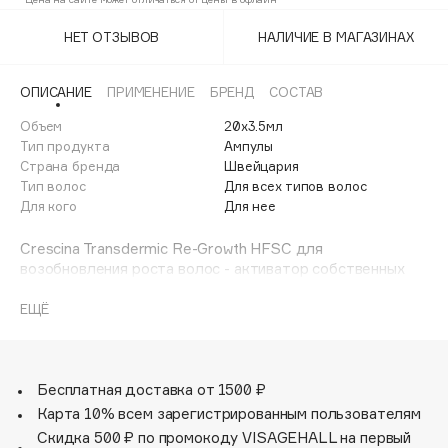
Adele for you
Финал лета
НЕТ ОТЗЫВОВ
НАЛИЧИЕ В МАГАЗИНАХ
Advante
ЭКСКЛЮЗИВ
1 АВГ - 31 АВГ
Aesop
ОПИСАНИЕ
ПРИМЕНЕНИЕ
БРЕНД
СОСТАВ
Age Stop
ЭКСКЛЮЗИВ
Объем
20х3.5мл
AHFA Cosmetics
Тип продукта
Ампулы
Ajmal
Страна бренда
Швейцария
Тип волос
Для всех типов волос
Alix Avien
Для кого
Для нее
Allies of Skin
AMAN
Crescina Transdermic Re-Growth HFSC для
возобновления роста волос - активатор собственных
Amina Daudova Brushes
стволовых клеток волосяных фолликул. Это ампульное
Amouage
косметическое средство поверхностного нанесения,
ЕЩЁ
восстанавливающее физиологический рост волос при
Amuleto Di Casa
постепенном уменьшении их количества и качества из-
Angiopharm
ЭКСКЛЮЗИВ
за снижения активности волосяных фолликул. Состав
Annbeauty
средства создан на основе более, чем 30 активных
Бесплатная доставка от 1500 ₽
ингредиентов: аминокислот, пептидов, экстрактов
Карта 10% всем зарегистрированным пользователям
Anua
растений и запатентованных комплексов, для
Скидка 500 ₽ по промокоду VISAGEHALL на первый
Apadent