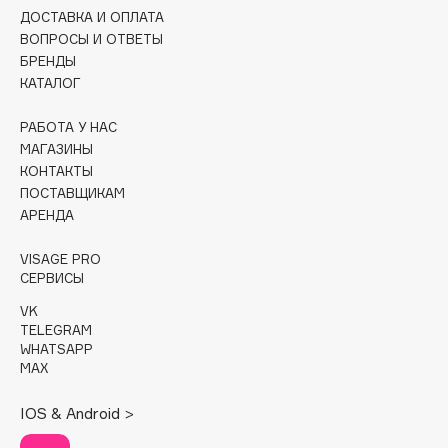
при поредении волос, вызванном физиологическими, но
ДОСТАВКА И ОПЛАТА
не патологическими причинами. Не оказывает действия
Cadence
ВОПРОСЫ И ОТВЕТЫ
на полностью атрофированные фолликулы.
БРЕНДЫ
Capelli Dorati
КАТАЛОГ
Carbon Theory
Carmex
РАБОТА У НАС
Carolina Herrera
МАГАЗИНЫ
КОНТАКТЫ
Catrice
ПОСТАВЩИКАМ
Celimax
АРЕНДА
Cettua
VISAGE PRO
Chupa Chups
СЕРВИСЫ
Clarette
VK
Clarins
TELEGRAM
Clarins Precious
WHATSAPP
MAX
Clinique
Clive Christian
IOS & Android >
Club De Nuit