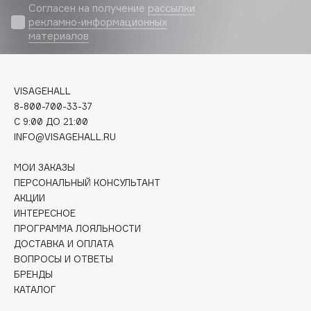
Согласен на получение
рассылки
рекламно-информационных
Cadence
материалов
Capelli Dorati
Carbon Theory
Carmex
VISAGEHALL
Carolina Herrera
8-800-700-33-37
C 9:00 ДО 21:00
Catrice
INFO@VISAGEHALL.RU
Celimax
Cettua
МОИ ЗАКАЗЫ
Chupa Chups
ПЕРСОНАЛЬНЫЙ КОНСУЛЬТАНТ
АКЦИИ
Clarette
ИНТЕРЕСНОЕ
Clarins
ПРОГРАММА ЛОЯЛЬНОСТИ
Clarins Precious
ДОСТАВКА И ОПЛАТА
Clinique
ВОПРОСЫ И ОТВЕТЫ
БРЕНДЫ
Clive Christian
КАТАЛОГ
Club De Nuit