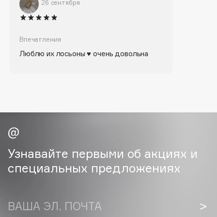
Biomed
26 сентября
Biorepair
Blanx
Впечатления
Blistex
Люблю их лосьоны ♥️ очень довольна
BLOME
Boadicea The Victorious
Bobbi Brown
BOOMSHOP
BORK
Brunello Cucinelli
Bvlgari
Узнавайте первыми об акциях и
by TERRY
специальных предложениях
BY WISHTREND
Byredo
ВАША ЭЛ. ПОЧТА
C