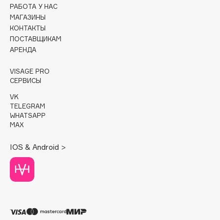
Collagenina
РАБОТА У НАС
МАГАЗИНЫ
Consly
КОНТАКТЫ
Corimo
ПОСТАВЩИКАМ
CosRX
АРЕНДА
Cottolina
VISAGE PRO
Crescina
СЕРВИСЫ
Cunzite
VK
Curaprox
TELEGRAM
WHATSAPP
MAX
D
IOS & Android >
d'Alba
DABO
DARLING*
Darphin
Davines