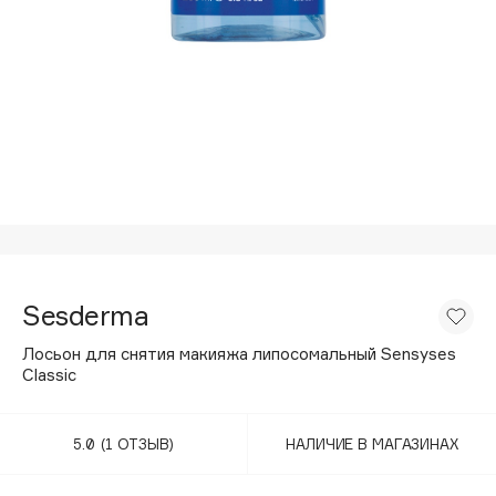
Подарки
Tom Ford
HFC
Для дома
Angiopharm
Техника
KIKO Milano
Estée Lauder
Clarins
0 - 9
100BON
Sesderma
22|11
Лосьон для снятия макияжа липосомальный Sensyses
Classic
A
5.0
(1 ОТЗЫВ)
НАЛИЧИЕ В МАГАЗИНАХ
Acqua di Parma
Acque di Italia